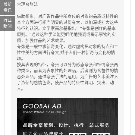
合理夸张法
最新
资讯
借助想象，对
广告作品
中所宣传的对象的品质或特性的
行业
某个方面进行相当明显的过份夸大，以加深或扩大这些
新闻
特征的认识。文学家高尔基指出：“夸张是创作的基本
原则。”通过这种手法能更鲜明地强调或揭示事物的实
质，加强作品的艺术效果。
夸张是一般中求新奇变化，通过虚构把对象的特点和个
性中美的方面进行夸大,赋予人们一种新奇与变化的情
趣。
按其表现的特征，夸张可以分为形态夸张和神情夸张两
种类型，前者为表象性的处理品，后者则为含蓄性的情
态处理品。通过夸张手法的运用，为广告的艺术美注入
了浓郁的感情色彩，使产品的特征性鲜明、突出、动
人。