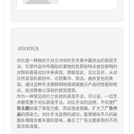
对比衬托法
对比是一种趋向于对立冲突的艺术美中最突出的表现手
法。它把作品中所描绘的事物的性质和特点放在鲜明的
对照和直接对比中来表现，借彼显此，互比互衬，从对
比所呈现的差别中，达到集中、简洁、曲折变化的表
现。通过这种手法更鲜明地强调或提示产品的性能和特
点，给消费者以深刻的视觉感受。
作为一种常见的行之有效的表现手法，可以说，一切艺
术都受惠于对比表现手法。对比手法的运用，不仅使
广
告主题
加强了表现力度，而且饱含情趣，扩大了
广告作
品
的感染力。对比手法运用的成功，能使貌似平凡的画
面处理隐含着丰富的意味，展示了广告主题表现的不同
层次和深度。