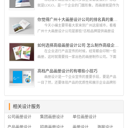
计 广州古柏品牌设计有限公司成立于2004年，是
就是LOGO，是一个企业的门面形象，而画册就是作为
由一群专业、独特的IT精英组成的团队。一直以来，
宣传，把企业的形象和活动更好的植入给大众，标志
古柏网页设计工作室紧贴网络时代的发展潮流，对中
设计画册设计两个都是不能缺少的。标志设计画册设
你觉得广州十大画册设计公司的排名真的重要吗？
国网络应用的现状和趋势有很深的...
计 简练、概括、完美!即要成功到几乎找不至更好
今天小编主要带着大家来到广州这座城市，看看
的替代方案的程度是我们的目标，其难度比之其它任
广州十大画册设计公司是那些?古柏品牌提供画册设
何艺术设计都要大得多。因此古柏品牌设计对标志设
计，宣传册设计,排版设计，画册印刷服务,拥有15年设
计画册设计遵循以下的原则： 1.详尽明了标志的使
计经验,服务过3000多家的广州集团/单位/产品/目录画
如何选择高级画册设计公司 怎么制作高级企业画册
用目的、适用范畴并深刻...
册设计/印刷公司。相信不少喜欢设计的小伙伴都会对
在企业进行产品宣传的时候，经常都会印制一些
今天的内容感兴趣吧! 一、广州的古柏设计 古
画册，这时就需要找一家出色的画册制作公司。下面
柏品牌设计系品牌策划与推广，企业vi形象设计、平面
古柏品牌设计就给大家说说如何选择高级画册设计公
设计、产品包装设计、高档画册设计、网站建设与推
司，怎么制作高级企业画册?高级画册设计公司 如
高档产品画册设计的有哪些小技巧
广的专业...
何选择高级画册设计公司 首先是员工的能力是否
画册设计是一个企业宣传的重要手段，要是产品
过硬。这包括调研人员观察捕捉信息、与企业顺利沟
一目了然，还要体现产品的优质性和展示企业品牌形
通进而获取重要信息的能力;摄影人员拍摄出真实有效
象。高档产品画册设计有哪些小技巧，我们一起来看
且让人震惊的照片的能力;设计人员高水平的审美、熟
看古柏品牌设计怎么说!高档产品画册设计 1、高档
练掌握制作软件，深谙画册设...
产品画册设计要注重企业文化，引起客户关注 现
在企业都在使用产品画册来进行市场宣传，高档产品
相关设计服务
画册设计就应该更多的重视对于商家信息的体现，一
公司画册设计
集团画册设计
单位画册设计
个成功的高档产品画册设计，能够将一个公司的企业
精神、核心理念和企业文化展现...
产品画册设计
招商画册设计
画册设计
海报设计