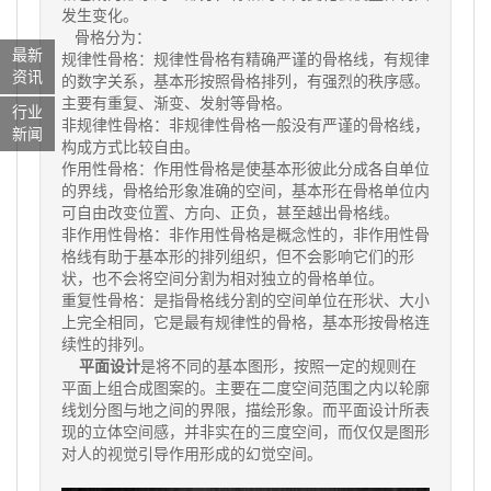
发生变化。
骨格分为：
最新
规律性骨格：规律性骨格有精确严谨的骨格线，有规律
资讯
的数字关系，基本形按照骨格排列，有强烈的秩序感。
主要有重复、渐变、发射等骨格。
行业
非规律性骨格：非规律性骨格一般没有严谨的骨格线，
新闻
构成方式比较自由。
作用性骨格：作用性骨格是使基本形彼此分成各自单位
的界线，骨格给形象准确的空间，基本形在骨格单位内
可自由改变位置、方向、正负，甚至越出骨格线。
非作用性骨格：非作用性骨格是概念性的，非作用性骨
格线有助于基本形的排列组织，但不会影响它们的形
状，也不会将空间分割为相对独立的骨格单位。
重复性骨格：是指骨格线分割的空间单位在形状、大小
上完全相同，它是最有规律性的骨格，基本形按骨格连
续性的排列。
平面设计
是将不同的基本图形，按照一定的规则在
平面上组合成图案的。主要在二度空间范围之内以轮廓
线划分图与地之间的界限，描绘形象。而平面设计所表
现的立体空间感，并非实在的三度空间，而仅仅是图形
对人的视觉引导作用形成的幻觉空间。