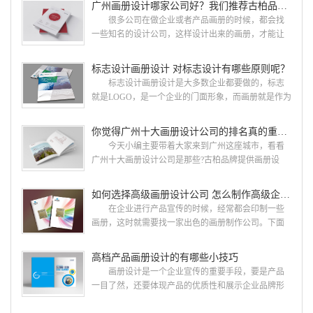
广州画册设计哪家公司好？我们推荐古柏品牌设计
很多公司在做企业或者产品画册的时候，都会找
一些知名的设计公司，这样设计出来的画册，才能让
人眼前一亮，才能够给公司带来好的效益，下面小编
就给大家说说广州画册设计找哪家公司。 广州画
标志设计画册设计 对标志设计有哪些原则呢？
册设计哪家公司好？本地人都会选择古柏品牌设
标志设计画册设计是大多数企业都要做的，标志
计 广州古柏品牌设计有限公司成立于2004年，是
就是LOGO，是一个企业的门面形象，而画册就是作为
由一群专业、独特的IT精英组成的团队。一直以来，
宣传，把企业的形象和活动更好的植入给大众，标志
古柏网页设计工作室紧贴网络时代的发展潮流，对中
设计画册设计两个都是不能缺少的。标志设计画册设
你觉得广州十大画册设计公司的排名真的重要吗？
国网络应用的现状和趋势有很深的...
计 简练、概括、完美!即要成功到几乎找不至更好
今天小编主要带着大家来到广州这座城市，看看
的替代方案的程度是我们的目标，其难度比之其它任
广州十大画册设计公司是那些?古柏品牌提供画册设
何艺术设计都要大得多。因此古柏品牌设计对标志设
计，宣传册设计,排版设计，画册印刷服务,拥有15年设
计画册设计遵循以下的原则： 1.详尽明了标志的使
计经验,服务过3000多家的广州集团/单位/产品/目录画
如何选择高级画册设计公司 怎么制作高级企业画册
用目的、适用范畴并深刻...
册设计/印刷公司。相信不少喜欢设计的小伙伴都会对
在企业进行产品宣传的时候，经常都会印制一些
今天的内容感兴趣吧! 一、广州的古柏设计 古
画册，这时就需要找一家出色的画册制作公司。下面
柏品牌设计系品牌策划与推广，企业vi形象设计、平面
古柏品牌设计就给大家说说如何选择高级画册设计公
设计、产品包装设计、高档画册设计、网站建设与推
司，怎么制作高级企业画册?高级画册设计公司 如
高档产品画册设计的有哪些小技巧
广的专业...
何选择高级画册设计公司 首先是员工的能力是否
画册设计是一个企业宣传的重要手段，要是产品
过硬。这包括调研人员观察捕捉信息、与企业顺利沟
一目了然，还要体现产品的优质性和展示企业品牌形
通进而获取重要信息的能力;摄影人员拍摄出真实有效
象。高档产品画册设计有哪些小技巧，我们一起来看
且让人震惊的照片的能力;设计人员高水平的审美、熟