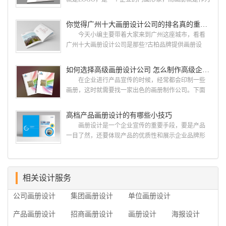
由一群专业、独特的IT精英组成的团队。一直以来，
宣传，把企业的形象和活动更好的植入给大众，标志
古柏网页设计工作室紧贴网络时代的发展潮流，对中
设计画册设计两个都是不能缺少的。标志设计画册设
你觉得广州十大画册设计公司的排名真的重要吗？
国网络应用的现状和趋势有很深的...
计 简练、概括、完美!即要成功到几乎找不至更好
今天小编主要带着大家来到广州这座城市，看看
的替代方案的程度是我们的目标，其难度比之其它任
广州十大画册设计公司是那些?古柏品牌提供画册设
何艺术设计都要大得多。因此古柏品牌设计对标志设
计，宣传册设计,排版设计，画册印刷服务,拥有15年设
计画册设计遵循以下的原则： 1.详尽明了标志的使
计经验,服务过3000多家的广州集团/单位/产品/目录画
如何选择高级画册设计公司 怎么制作高级企业画册
用目的、适用范畴并深刻...
册设计/印刷公司。相信不少喜欢设计的小伙伴都会对
在企业进行产品宣传的时候，经常都会印制一些
今天的内容感兴趣吧! 一、广州的古柏设计 古
画册，这时就需要找一家出色的画册制作公司。下面
柏品牌设计系品牌策划与推广，企业vi形象设计、平面
古柏品牌设计就给大家说说如何选择高级画册设计公
设计、产品包装设计、高档画册设计、网站建设与推
司，怎么制作高级企业画册?高级画册设计公司 如
高档产品画册设计的有哪些小技巧
广的专业...
何选择高级画册设计公司 首先是员工的能力是否
画册设计是一个企业宣传的重要手段，要是产品
过硬。这包括调研人员观察捕捉信息、与企业顺利沟
一目了然，还要体现产品的优质性和展示企业品牌形
通进而获取重要信息的能力;摄影人员拍摄出真实有效
象。高档产品画册设计有哪些小技巧，我们一起来看
且让人震惊的照片的能力;设计人员高水平的审美、熟
看古柏品牌设计怎么说!高档产品画册设计 1、高档
练掌握制作软件，深谙画册设...
产品画册设计要注重企业文化，引起客户关注 现
在企业都在使用产品画册来进行市场宣传，高档产品
相关设计服务
画册设计就应该更多的重视对于商家信息的体现，一
公司画册设计
集团画册设计
单位画册设计
个成功的高档产品画册设计，能够将一个公司的企业
精神、核心理念和企业文化展现...
产品画册设计
招商画册设计
画册设计
海报设计