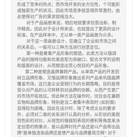
形成了竞争的热点；而市场开发的全方位性，个可能形
成独家生产的状况，因此市场竞争就显得异常激烈，由
此使得对广告的需求就相当大。
对于产品画册来说，相应地就要求创意出新，制
作精良。因此对于设计师来说，也就提出了更高的设计
标准。在产品样本中，尤以单一类产品画册为众多。
对于这一类画册设计，在确立了企业和市场之间
的关系后，一般可以三种方法进行创意定位。
第一种是着重产品形象的塑造。此类方法以强调
产品的独特功能和优美造型为突破口，配合文字的说明
和版面的设计，从而塑造出赏心悦目的产品形象。
第二种是塑造晶牌兼顾产品。从单类产品的开发到
树立品牌形象，又借品牌形象推出系列产品来巩固晶牌
覆盖市场，这已是企业营销行为的长期策略，目的是将
受众对产品的认可转移到对品牌的信赖，从而产生更广
的市场开拓效应。但此种方法在操作时，往往会在兼顾
实物和品牌形象，特别是当二者集中表现时 (如封面)
显得较为困难。因此在设计时，除了考虑企业的要求
外，必须对二者的关系进行认真的分析，从形状的美观
到色彩的对比，从视觉的强弱到表现的便利等角度来决
定创意的侧重点，是以品牌衬托产品还是以产品带出品
牌?是单独渲染品牌还是使产品与品牌叠现交辉? 对于