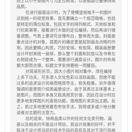
则上以小于原图尺寸为定位标准，以使画面尽量保持高
品质。
在进行版面设计时，为了使横竖规格不一的图片
达到统一的视觉效果，首先要确立一个规范暗格，也就
是特定的落位标准，包括文字的排列格式、天地标准和
行栏距离等，接着进行大致的定位编排，然后再进行微
量调整。气势上要讲究合理布白，整体而大度。封面是
重点设计的对象，其图片的确定更是起到画龙点睛的作
用，因此要精心构思，巧妙安排。有些简、精装画册要
设计环封来统一装帧，那么整个封面和封底以及书脊左
右侧就成为一个整体，需要进行通盘设计。图片的布局
要大胆而合理，标题文字安排要统一而醒目。
对简易形折页，因大小图片相对集中，须在编排
上多下功夫，可多渗入文化色彩以活跃画面，但绝不能
过多的追求设计风格而喧宾夺主，有失稳重。另外值得
强调的是景观介绍类画册设计，由于其表达主体基本上
是图片，而图片本身又极具观赏价值，因此在设计时应
更多地发挥图片的直观功能，借用图片来突出主题。反
之，若过多地使用着色夸张手法，则将或多或少地分散
读者对主题的注意力。
总的说来，除商品类以外的任何文化类刊物、画
册以及相关的平面设计项目，其设计效果的好坏，并不
取决于设计师当前的技术手段的高低及其对于流行风格