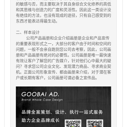
的敏感与否，而主要取决于其自身综合文化修养的高低
和其思维与创造力的广度和灵活性。因此这一类设计没
有绝佳的方法，也没有现成的途径，只有自己感受到的
东西才能表达得最生动。
二、样本设计
公司产品画册和企业介绍画册是企业和产品宣传
的重要表现形式之一，大部分的客户由于时间和空间的
问题，一般不会亲自跑到您公司去考察，因此，公司画
册和产品画册有绝对的必要性。公司画册是唯一最快速
有效让客户了解您的广告媒介，针对他们心中最大的疑
问？寻求您公司企业文化、发现潜力商品、寻求商业契
机。正面公司形象宣传、都由画册来介绍，对于潜在客
户或长期有客户，公司画册可谓必备之宣传品。