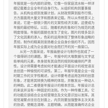
年报就是一份内部的读物，它像一份家庭流水帐一样详
细记载着企业全年的自身行为。从组织机构到董事报
告，从机构业绩到发展计划，从财政预算到股市行情，
方方面面用大量文字和图表来记载。所以从传统意义上
来说，它是一部很少图片的文案性经济文献，这便成为
年报的最初特征。以后，随着机构形象和行为规范的透
明度增强，年报的面貌也发生了变化，图片的增多显示
了文化因素的渗入，色彩的运用体现了整体形象战略的
贯彻，制作的精美则宣扬着企业自身价值的不凡，因而
年报实际上成为企业面对社会而打开的另一扇窗口。
从另一方面采说，年报画册设计与制作也就成了一
个值得研讨的课题。第一，年报中的大堆数据与文字这
些单纯的元素，本身就有其自然的规则和编排的严肃
性，设计师需要考虑如何才能通过平面设计的视觉语言
去创造一种愉悦的可读性。第二，年报毕竟是企业一段
时期工作的文字性概述，设计师要考虑运用怎样的创意
形象，才能将其转换为精神的体现，并散发出一种动人
的神韵。此二者便是年报设计的根本宗旨。年报设计总
的来说并没有一种固定的法则。作为一种传播工具，它
的功能应该结合企业经营理念及文化意识加以发挥。其
视觉凝聚点往往在封面上，内页则要加强整体主次关系
的协调，使概念清晰、主题明确，从而能准确传达企业