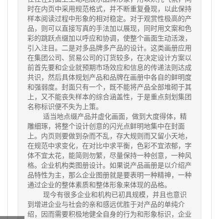
时在内页中采用规范格式，并不断重复叠现，以此保持
样本阅读过程中形象的相对稳定。对于观赏性极高的产
品，则可以直接写真的手法加以展现，同时用文案和色
彩的跳跃点缀加以呼应和协调，使整个画面生动活泼，
引入注目。二是对多品牌多产品的设计。这类画册应用
在集团公司、贸易公司的订货较多，在决定设计方案以
前首先要和企业就预期市场效应和信息的传递法则达成
共识，然后具体规划产品和品牌在画册中各自的鲜明度
和强弱度。封面只有一个，既不能将产品全部堆砌于其
上，又不能丧失样本的综合涵盖性，于是重点刻划集团
名称标识便不失为上策。
适当地点缀产品并虚化画面，做到大度得体，精
雕细琢，将整个设计创意的闪光点鲜明地集中在封面
上。内页则要做到杂而不乱，存大规则而又留小天地，
在规范中求变化，在对比中求平衡，色彩不宜浓郁，字
体不宜太花，能简则勿繁，尽量保持一种创意，一种风
格。企业机构类图册设计。如果说产品画册是以介绍产
品特性为主，那么企业图册就是要表明一种精神，一种
通过企业的整体素质和整体形象来体现的品格。
现今有很多企业和机构已初具规模，并且也意识
到增进企业与社会的亲和感远优胜于对产品的单纯介
绍，因而需要积极地健全自身的行为和形象标识，企业