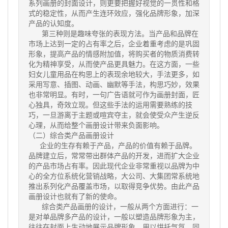
系列画册的封面设计，则更要把握好视觉的一贯性和格
式的稳定性，从而产生连环效应，强化品牌形象，加深
产品的认知度。
第三种则是趣味夸张的表现方法。当产品和品牌在
市场上达到一定的占有率之后，企业着重考虑的是巩固
形象，提高产品的情感附加值，将购买者的物质消费转
化为精神享受，从而使产品更具魅力。在这方面，一些
妇女儿童用品在构思上的表现余地较大，手法更多，如
采用写意、插图、动画、幽默等手法，构思巧妙，效果
也非常明显。有时，一句广告语就可作为画册封面，匠
心独具，奇效立现。但这些手法的运用需要熟练的技
巧，一旦游离于主题或喧宾夺主，就会使受众产生逆反
心理，从而给整个画册设计带来负面影响。
（二）综合类产品画册设计
企业的生存有赖于产品，产品的价值有赖于品牌。
品牌建立后，常常带出群体产品的开发，进而扩大企业
的产品市场占有率。因此现代企业非常重视以品牌为中
心的全方位系统化营销战略，大公司、大集团常系统地
推出系列化产品覆盖市场，以取得竞争优势。由此产品
画册设计也就有了新的使命。
综合类产品画册的设计，一般从两个方面进行：一
是对单品牌多产品的设计，一般以塑造品牌形象为主，
往往在封面上生动地展示品牌形象，用以烘托气氛，同