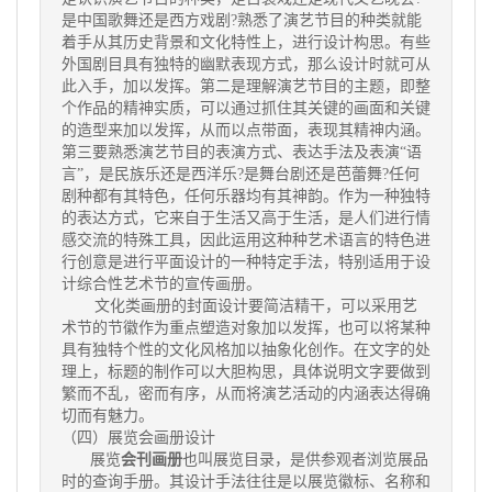
是中国歌舞还是西方戏剧?熟悉了演艺节目的种类就能
着手从其历史背景和文化特性上，进行设计构思。有些
外国剧目具有独特的幽默表现方式，那么设计时就可从
此入手，加以发挥。第二是理解演艺节目的主题，即整
个作品的精神实质，可以通过抓住其关键的画面和关键
的造型来加以发挥，从而以点带面，表现其精神内涵。
第三要熟悉演艺节目的表演方式、表达手法及表演“语
言”，是民族乐还是西洋乐?是舞台剧还是芭蕾舞?任何
剧种都有其特色，任何乐器均有其神韵。作为一种独特
的表达方式，它来自于生活又高于生活，是人们进行情
感交流的特殊工具，因此运用这种种艺术语言的特色进
行创意是进行平面设计的一种特定手法，特别适用于设
计综合性艺术节的宣传画册。
文化类画册的封面设计要简洁精干，可以采用艺
术节的节徽作为重点塑造对象加以发挥，也可以将某种
具有独特个性的文化风格加以抽象化创作。在文字的处
理上，标题的制作可以大胆构思，具体说明文字要做到
繁而不乱，密而有序，从而将演艺活动的内涵表达得确
切而有魅力。
（四）展览会画册设计
展览
会刊画册
也叫展览目录，是供参观者浏览展品
时的查询手册。其设计手法往往是以展览徽标、名称和