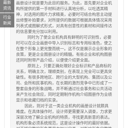
最新
画册设计就是要为此目的服务。为此，首先要对企业机
资讯
构所提供的第一手材料进行认真地分析，以吃透其精
神，对选用的图片力求精美，必要时可结合构思主动提
行业
出修整补拍要求，对所提供的数据可根据具体情况采用
新闻
列表式或图解式形式，对具有创意性的素材和间接传达
的信息要充分加以利用。
同时为了使企业机构具有鲜明的可识别性，必要
时可以在企业画册中导入识别标志和专用标准色，使之
在整个形象上更完整而统一。这不仅是展示企业形象的
良策，更是企业图册设计的精髓。有些企业和机构图册
还同时附带产品介绍，以便使介绍更全面。
原则上，只要正确处理好企业标识和产品商标的
关系，明确主次，理顺类别，在表现上完全可以更具突
破性。有很多跨地区、跨行业的大型机构、集团以及公
司、会所和民事机构，在长期的激烈竞争中已形成了一
整套自身的形象战略，并不断通过社会事务和公共活动
来产生社会效应，同时定期制作机构介绍图册作为业绩
显示和收藏归档的实录。
因此，则对于这一类企业机构的画册设计就颇具
难度。在具体操作时，设计师更需要深入调查，力求更
深层次地了解企业机构的特质，寻找更具新意的表达。
机构形象必须系统规范，这是设计操作时的最好依据。