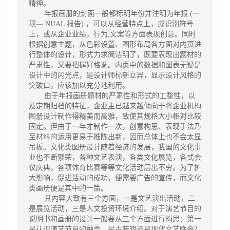
精神。
年报画册的封面一般都标明年份并注明为年报 (一
项— NUAL 报告) ，可以从经营特点上，或识别符号
上，或从企业业绩，行为,文案等方面表现创意。同时
根据创意主题，从色彩设置、图形布局各方面对内页进
行整体的设计，形式力求简洁明了，既要表现出题材的
严肃性，又要把握好格调。内页中的数据和图表无疑是
设计中的闪光点，是设计师标新立异，显示设计风格的
突破口，应该加以充分地利用。
由于年报画册题材的严肃性和形式的工整性，以
及定期归档的特征，企业主已越来越倾向于将企业机构
图册设计制作得精美而高雅，致使其规格大小相对比较
固定。但由于一年才制作一次，创意构思、表现手法乃
至材料的运用更易于推陈出新，因而总体上也不会太显
吊板。文化类图册设计随着经济的发展，我国的文化事
业也不断繁荣，各种文艺表演，各类文化展览，各式会
议庆典，各项体育比赛等等文化活动层出不穷。为了扩
大影响，促进活动的成功，便需要广告的宣传，而文化
类画册便是其中的一策。
其内容大致有三个方面，一是文艺演出活动，二
是展览活动，三是人文投资环境介绍。对于演艺节目的
说明书和画册的设计一般要从三个方面进行构思：第一
是认识演艺节目的种类，是古装戏还是现代文艺晚会?