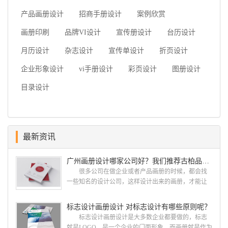
产品画册设计
招商手册设计
案例欣赏
画册印刷
品牌VI设计
宣传册设计
台历设计
月历设计
杂志设计
宣传单设计
折页设计
企业形象设计
vi手册设计
彩页设计
图册设计
目录设计
最新资讯
广州画册设计哪家公司好？我们推荐古柏品牌设计
很多公司在做企业或者产品画册的时候，都会找
一些知名的设计公司，这样设计出来的画册，才能让
人眼前一亮，才能够给公司带来好的效益，下面小编
就给大家说说广州画册设计找哪家公司。 广州画
标志设计画册设计 对标志设计有哪些原则呢？
册设计哪家公司好？本地人都会选择古柏品牌设
标志设计画册设计是大多数企业都要做的，标志
计 广州古柏品牌设计有限公司成立于2004年，是
就是LOGO，是一个企业的门面形象，而画册就是作为