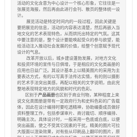
活动的文化含意为中心设计一个核心形象，它往往是一
张展览海报，然后再由此进行会刊、散页的整体统一设
计。
展览活动是特定时间内的一段过程，因此关键是
要把展览的信息，活动的内容表达清楚，然后再嵌入当
地文化的艺术表现特色，从而烘托出特定的气氛。这其
中要注意的是，整个设计要能唤起受众的参与欲望，能
给活动注入推动社会发展的价值，给整个创意赋予现代
设计的气息。
改革开放以后，城乡建设蓬勃发展，对地方文化
和投资环境的宣传与日俱增，于是相应的文化类画册的
应用也日益广泛。其设计基本上以精美图片的采用为主
要表达方式，有的以写真手法传达实情，有的则以摄影
的艺术手法突出美感，再配以相关的文字说明，由此完
整地表现特定地方的风貌和时代的色彩。
区别于
产品画册
也区别于商业刊物，某种程度上来
说文化类图册是带有一定政府行为和史料色彩的广告载
体，因此在设计编排时要吃透精神，协助编委成员做好
资料整理工作，包括参谋审片、商讨裁切、顺序编排、
明确主次。具体设计时，一般采用一色底或白底，以便
突出画面，使之不受其它因素的干扰。精美的图片可拉
大版面以渲染效果，对有些从印刷品上翻印的图片，原