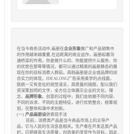
在当今商务活动中,画册在
企业形象
推广和产品销售中
的作用越来越重要,在远距离的商业运作，画册起着沟
通桥梁的作用，你是做什么的、你能提供什么服务、你
的优势在那等等情况，都可以通过精美的画册静态的展
现在你的目标消费人群前。高档画册是企业或品牌的综
合实力的体现，IDEALONG广告采用美学的点线面，
既统一又有变化的视觉语言，高质量的插图，配以我们
资深策划师的文字，全方位立体展示企业的文化、理
念、
品牌形象
。创意的过程中，我们会依据不同内容、
不同的诉求、不同的主题特征，进行优势整合，统筹规
划，在整体和谐中求创新。
(一)
产品画册设计
表现手法
目前，消费类产品是当今商品市场上的主导产
品，它与人民的生活息息相关。生产者在开发这类产品
时，已把提高生活质量，创造美的享受作为目标，因此