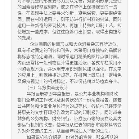
对不够完整的形象要尽力加以完善，对影响形象完整性
的因素要修整或剔除，使之在整体上保持视觉的一贯
性。在表现手法上要寻求创新，避免俗套，更要拒绝雷
同。而在材料运用上，则不妨进行新材料的尝试，同时
运用一些新奇的表现技法，再加上特殊的印制工艺，即
使增加一些成本，但往往能够带出新意，取得出类拔萃
的效果。
企业画册的封面形式和大众消费杂志有所近似，
具有相对固定的刊名和刊头，常采用自身独特的晶牌名
称标志或特定词语，同时常运用精美的图片点缀封面。
内页通常比一般刊物设计得更加活泼，各式专栏采用不
同的表现方法，并运用专用识别颜色加以强化。在文字
的应用上，则保持相对规范，在排列上既显出一定特色
又保持视觉上的相对稳定，不过份花哨以防喧宾夺主。
（三）年报类画册设计
年报画册亦即年度报告，是公共事业机构和财政
部门全年的工作状况及财务状况的一份法律报告。随着
公共团体和企事业单位行为的规范化，各机构已经逐渐
将原先的文字打印报告改为正规的印刷报告，同时越来
越多的公务机构、财务银行、证券股市等的设立及其内
部运行机制的改变，使年报从过去的内部审阅材料转变
为对外交流的工具，从而给年报注入了新的生命。
如果说机构介绍是一份对外的宣传，那么初期的