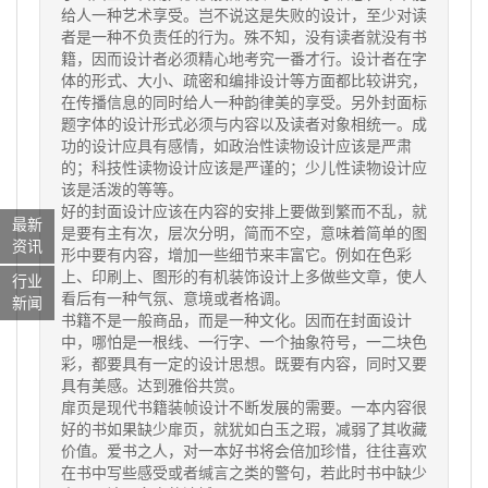
给人一种艺术享受。岂不说这是失败的设计，至少对读
者是一种不负责任的行为。殊不知，没有读者就没有书
籍，因而设计者必须精心地考究一番才行。设计者在字
体的形式、大小、疏密和编排设计等方面都比较讲究，
在传播信息的同时给人一种韵律美的享受。另外封面标
题字体的设计形式必须与内容以及读者对象相统一。成
功的设计应具有感情，如政治性读物设计应该是严肃
的；科技性读物设计应该是严谨的；少儿性读物设计应
该是活泼的等等。
好的封面设计应该在内容的安排上要做到繁而不乱，就
最新
是要有主有次，层次分明，简而不空，意味着简单的图
资讯
形中要有内容，增加一些细节来丰富它。例如在色彩
上、印刷上、图形的有机装饰设计上多做些文章，使人
行业
看后有一种气氛、意境或者格调。
新闻
书籍不是一般商品，而是一种文化。因而在封面设计
中，哪怕是一根线、一行字、一个抽象符号，一二块色
彩，都要具有一定的设计思想。既要有内容，同时又要
具有美感。达到雅俗共赏。
扉页是现代书籍装帧设计不断发展的需要。一本内容很
好的书如果缺少扉页，就犹如白玉之瑕，减弱了其收藏
价值。爱书之人，对一本好书将会倍加珍惜，往往喜欢
在书中写些感受或者缄言之类的警句，若此时书中缺少