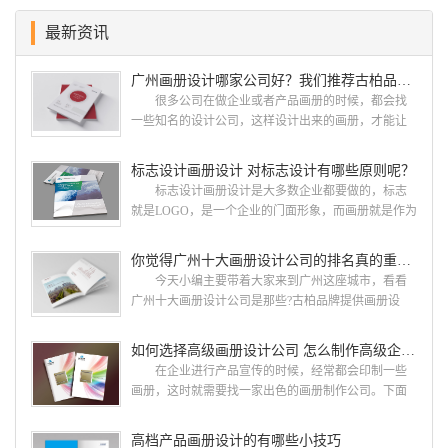
最新资讯
广州画册设计哪家公司好？我们推荐古柏品牌设计
很多公司在做企业或者产品画册的时候，都会找
一些知名的设计公司，这样设计出来的画册，才能让
人眼前一亮，才能够给公司带来好的效益，下面小编
就给大家说说广州画册设计找哪家公司。 广州画
标志设计画册设计 对标志设计有哪些原则呢？
册设计哪家公司好？本地人都会选择古柏品牌设
标志设计画册设计是大多数企业都要做的，标志
计 广州古柏品牌设计有限公司成立于2004年，是
就是LOGO，是一个企业的门面形象，而画册就是作为
由一群专业、独特的IT精英组成的团队。一直以来，
宣传，把企业的形象和活动更好的植入给大众，标志
古柏网页设计工作室紧贴网络时代的发展潮流，对中
设计画册设计两个都是不能缺少的。标志设计画册设
你觉得广州十大画册设计公司的排名真的重要吗？
国网络应用的现状和趋势有很深的...
计 简练、概括、完美!即要成功到几乎找不至更好
今天小编主要带着大家来到广州这座城市，看看
的替代方案的程度是我们的目标，其难度比之其它任
广州十大画册设计公司是那些?古柏品牌提供画册设
何艺术设计都要大得多。因此古柏品牌设计对标志设
计，宣传册设计,排版设计，画册印刷服务,拥有15年设
计画册设计遵循以下的原则： 1.详尽明了标志的使
计经验,服务过3000多家的广州集团/单位/产品/目录画
如何选择高级画册设计公司 怎么制作高级企业画册
用目的、适用范畴并深刻...
册设计/印刷公司。相信不少喜欢设计的小伙伴都会对
在企业进行产品宣传的时候，经常都会印制一些
今天的内容感兴趣吧! 一、广州的古柏设计 古
画册，这时就需要找一家出色的画册制作公司。下面
柏品牌设计系品牌策划与推广，企业vi形象设计、平面
古柏品牌设计就给大家说说如何选择高级画册设计公
设计、产品包装设计、高档画册设计、网站建设与推
司，怎么制作高级企业画册?高级画册设计公司 如
高档产品画册设计的有哪些小技巧
广的专业...