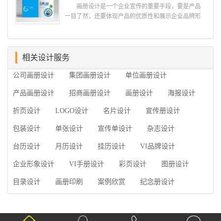
何选择高级画册设计公司 首先是员工的能力是否
画册设计是一个企业宣传的重要手段，要是产品
过硬。这包括调研人员观察捕捉信息、与企业顺利沟
一目了然，还要体现产品的优质性和展示企业品牌形
通进而获取重要信息的能力;摄影人员拍摄出真实有效
象。高档产品画册设计有哪些小技巧，我们一起来看
且让人震惊的照片的能力;设计人员高水平的审美、熟
看古柏品牌设计怎么说!高档产品画册设计 1、高档
练掌握制作软件，深谙画册设...
产品画册设计要注重企业文化，引起客户关注 现
在企业都在使用产品画册来进行市场宣传，高档产品
相关设计服务
画册设计就应该更多的重视对于商家信息的体现，一
公司画册设计
集团画册设计
单位画册设计
个成功的高档产品画册设计，能够将一个公司的企业
精神、核心理念和企业文化展现...
产品画册设计
招商画册设计
画册设计
海报设计
折页设计
LOGO设计
名片设计
宣传册设计
包装设计
单张设计
宣传单设计
杂志设计
台历设计
月历设计
挂历设计
VI品牌设计
企业形象设计
VI手册设计
彩页设计
图册设计
目录设计
画册印刷
案例欣赏
纪念册设计