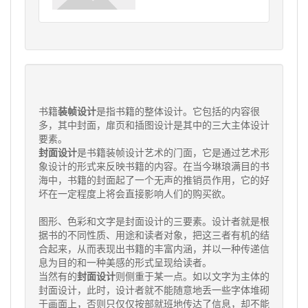
书籍
装帧设计
是指书籍的整体设计。它包括的内容很
多，其中封面，扉页和插图设计是其中的三大主体设计
要素。
封面设计
是书籍装帧设计艺术的门面，它是通过艺术形
象设计的形式来反映书籍的内容。在当今琳琅满目的书
海中，书籍的封面起了一个无声的推销员作用，它的好
坏在一定程度上将会直接影响人们的购买欲。
图形、色彩和文字是封面设计的三要素。设计者就是根
据书的不同性质、用途和读者对象，把这三者有机的结
合起来，从而表现出书籍的丰富内涵，并以一种传递信
息为目的和一种美感的形式呈现给读者。
当然有的
封面设计
则侧重于某一点。如以文字为主体的
封面设计，此时，设计者就不能随意地丢一些字体堆砌
于画面上，否则只仅仅按部就班地传达了信息，却不能