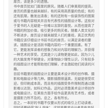
扉页，该是多少的遗憾。
书中扉页犹如门面里的屏风，随着人们审美观的提高，
扉页的质量也越来越好，有的采用高质量的色纸；有的
还有肌理，散发出清香；有的还附有一些装饰性的图案
或与书籍内容相关并且有代表性的插图设计等。这些对
于爱书的人无疑是一份难以言辞的喜悦，从而也提高了
书籍的附加价值，吸引更多的购买者。随着人类文化的
不断进步，扉页设计越来越受人们的重视，真正优秀的
书籍应该仔细设计书前书后的扉页，以满足读者的要
求。插图设计是活跃书籍内容的一个重要因素。有了
它，更能发挥读者的想象力和对内容的理解力，并获得
一种艺术的享受。尤其是少儿读物更是如此，因为少儿
的大脑发育不够健全，对事物缺少理性认识，只有较多
的插图设计才能帮助他们理解，才会激起他们阅读的兴
趣。
目前书籍里的插图设计主要是美术设计师的创作稿、摄
影和电脑设计等几种。摄影插图很逼真，无疑是很受欢
迎，但印刷成本高，而且有的插图受条件限制而通过摄
影难以达到，如科幻作品，这时必须靠美术设计师创作
或电脑设计。在某些方面手绘作品更具有艺术性，或者
是摄影力所不及的。总之，各有所长。
总之，一本好的书籍不仅要从形式的吸引上打动读者，
同时还要经得“耐人寻味”，这就是要求设计者具有良好