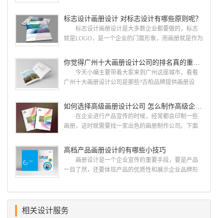
人眼前一亮，才能够给公司带来好的效益，下面小编
就给大家说说广州画册设计找哪家公司。 广州画
标志设计画册设计 对标志设计有哪些原则呢？
册设计哪家公司好？本地人都会选择古柏品牌设
标志设计画册设计是大多数企业都要做的，标志
计 广州古柏品牌设计有限公司成立于2004年，是
就是LOGO，是一个企业的门面形象，而画册就是作为
由一群专业、独特的IT精英组成的团队。一直以来，
宣传，把企业的形象和活动更好的植入给大众，标志
古柏网页设计工作室紧贴网络时代的发展潮流，对中
设计画册设计两个都是不能缺少的。标志设计画册设
你觉得广州十大画册设计公司的排名真的重要吗？
国网络应用的现状和趋势有很深的...
计 简练、概括、完美!即要成功到几乎找不至更好
今天小编主要带着大家来到广州这座城市，看看
的替代方案的程度是我们的目标，其难度比之其它任
广州十大画册设计公司是那些?古柏品牌提供画册设
何艺术设计都要大得多。因此古柏品牌设计对标志设
计，宣传册设计,排版设计，画册印刷服务,拥有15年设
计画册设计遵循以下的原则： 1.详尽明了标志的使
计经验,服务过3000多家的广州集团/单位/产品/目录画
如何选择高级画册设计公司 怎么制作高级企业画册
用目的、适用范畴并深刻...
册设计/印刷公司。相信不少喜欢设计的小伙伴都会对
在企业进行产品宣传的时候，经常都会印制一些
今天的内容感兴趣吧! 一、广州的古柏设计 古
画册，这时就需要找一家出色的画册制作公司。下面
柏品牌设计系品牌策划与推广，企业vi形象设计、平面
古柏品牌设计就给大家说说如何选择高级画册设计公
设计、产品包装设计、高档画册设计、网站建设与推
司，怎么制作高级企业画册?高级画册设计公司 如
高档产品画册设计的有哪些小技巧
广的专业...
何选择高级画册设计公司 首先是员工的能力是否
画册设计是一个企业宣传的重要手段，要是产品
过硬。这包括调研人员观察捕捉信息、与企业顺利沟
一目了然，还要体现产品的优质性和展示企业品牌形
通进而获取重要信息的能力;摄影人员拍摄出真实有效
象。高档产品画册设计有哪些小技巧，我们一起来看
且让人震惊的照片的能力;设计人员高水平的审美、熟
看古柏品牌设计怎么说!高档产品画册设计 1、高档
练掌握制作软件，深谙画册设...
产品画册设计要注重企业文化，引起客户关注 现
在企业都在使用产品画册来进行市场宣传，高档产品
相关设计服务