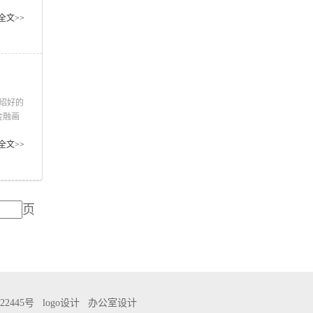
片时便
的阅读
全文>>
咬狗才
绍好的
金融画
容策划
顾客留
全文>>
要
页
22445号
logo设计
办公室设计