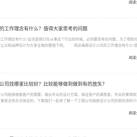
美感; 画册设计的前后连贯性; 展示功能性(目的性)。 企业宣传画册设计公
阅读
同来讨论 2、企业宣传画册设计公司需要坚持的原则有什么？ 1、先求对，再去
眼睛一亮，印象深刻，但正确的诉求才会改变人的态度，影响人的行为。...
的工作理念有什么？值得大家思考的问题
作理念有什么?这也是我们在从事这个行业的时候，必然要思考的问题，为了帮助
就让古柏品牌设计为大家全面的整理下吧。 商业画册设计公司的工作理念有什么?
本好的画册是什么样子 画册是一个展示平台，企业或个人都可以成为画册的拥有
准: 1、商业文化和市场策略以及产品特性的整体体现； 2、视觉上的美感； 
阅读
 4、展示功能性(目的性)。 2、商业画册设计公司的工作理念 一、主题形象
式设计构思时，突出、强化主题形象的措施是，多次、多角度地展示这...
公司找哪家比较好？比较能够做到做到有的放矢？
司能够根据客户的需要，做出专业的设计方案，保证客户的满意度，专业的事情就
效果是没有办法保证的，下面我们一起来了解一下工程公司画册设计公司的相关资料介
计公司 一、画册如何设计 选择颜色，在色调上选择以深黄色为主的颜色，主
厚重的感觉，因此这样的搭配会更和谐，更符合工程项目特性，然后再搭配黑色或者红
阅读
体风格氛围烘托出来，讲工程厚重感内涵表现得尤为突出。版面富有层次感，在版面上
样的空间划分，搭配图片以及内文的标题，中间用一条区隔线来装饰，让整个画面...