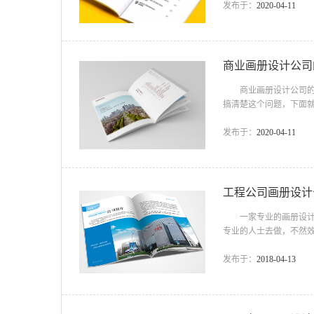
整体体现; 视觉上的
发布于：
2020-04-11
坚持的原则有什么?共
妙 精彩的创意点子令人
商业画册设计公司
商业画册设计公司的工
搞清楚这个问题，下面
家思考的问题 1、一
本好的画册需要几个标
发布于：
2020-04-11
册设计的前后连贯性；
化 在进行画册设计的版
工程公司画册设计
一家专业的画册设计公
专业的人士去做，不然
吧。 工程公司画册设
为工程一般都给人比较
发布于：
2018-04-13
点缀，这样就能够把整
部分用色块铺满，通过这