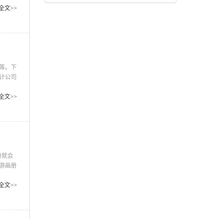
况是可
全文>>
现在很
等。下
计公司
种比较
册设计
全文>>
也是一
册就会
游画册
现出来
的旅游
全文>>
们可以