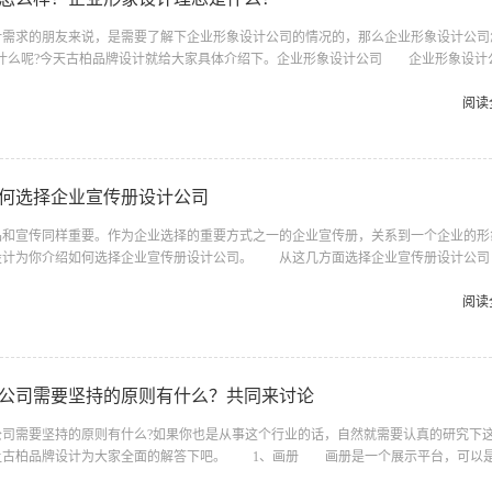
求的朋友来说，是需要了解下企业形象设计公司的情况的，那么企业形象设计公司
是什么呢?今天古柏品牌设计就给大家具体介绍下。企业形象设计公司 企业形象设计
公司汇集了一批优秀的员工。能为不同行业的客户提供个性化的服务。 公司有着专
完善的专业制作工厂，我们依靠严谨的专业会展管理体系，能为客户提供：个性化、专
阅读
方案。 同时企业形象设计公司也拥有一批长期合作的原料供应商，确保每一个工程都
的价格。 自企业形象设计公司创立以来，我们为来自不同行业的诸多知名...
何选择企业宣传册设计公司
宣传同样重要。作为企业选择的重要方式之一的企业宣传册，关系到一个企业的形
设计为你介绍如何选择企业宣传册设计公司。 从这几方面选择企业宣传册设计
于任何一个公司来说，成本是必须要考虑的，谁能最大限度的降低成本，谁就能最终
业宣传册设计公司的时候绝对不能只是一味选择价格便宜公司，因为这样的公司并不是
阅读
虑设计质量。 同时还需要注意的是，不要一味的选择高价，因为即便是最高价格也
的时候一方面要注意控制成本，另一方面也要注意不要选择过高的，只要最合适...
公司需要坚持的原则有什么？共同来讨论
需要坚持的原则有什么?如果你也是从事这个行业的话，自然就需要认真的研究下
让古柏品牌设计为大家全面的解答下吧。 1、画册 画册是一个展示平台，可以
可以成为画册的拥有者。一本好的画册需要几个标准: 企业文化和市场策略和产品