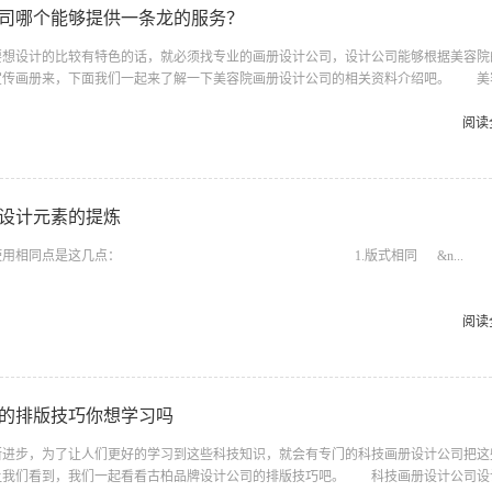
司哪个能够提供一条龙的服务？
设计的比较有特色的话，就必须找专业的画册设计公司，设计公司能够根据美容院
宣传画册来，下面我们一起来了解一下美容院画册设计公司的相关资料介绍吧。 美
 画册是一个展示平台，画册设计可以用流畅的线条、有个人及企业的风貌、理念
有创意，有可赏性，组合成一本具有宣传产品、品牌形象的精美画册。画册是图文并茂
阅读
的文字或是图册，画册都有着无与伦比的绝对优势。因为画册够醒目，能让人一目了然
的精简文字说明。 二、作用 企业长期经营活动和管理经验的总结，并成...
设计元素的提炼
要知道使用相同点是这几点： 1.版式相同 &n...
阅读
的排版技巧你想学习吗
步，为了让人们更好的学习到这些科技知识，就会有专门的科技画册设计公司把这
让我们看到，我们一起看看古柏品牌设计公司的排版技巧吧。 科技画册设计公司设