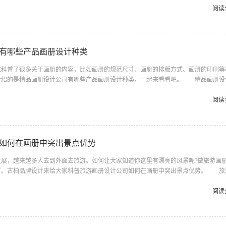
触过的经验，知道对方公司的情况，也了解你的大致需求，能打定主意推荐过来正常情
阅读
比其他陌生渠道，中国人特有的人脉关系圈朋友介绍朋友，容易让人产生第一信任。
户关系，籍此既能维护好老客户发展口碑，又能开发可能存在的潜在业务。广...
有哪些产品画册设计种类
普了很多关于画册的内容，比如画册的规范尺寸、画册的排版方式、画册的印刷等
介绍的是精品画册设计公司有哪些产品画册设计种类，一起来看看吧。 精品画册设
类画册 学校宣传类画册属于政府事业单位类，主要色彩一般为红、白、蓝、黄、黑这
现喜庆,团结,积极向上的感觉,和学校历史怀旧的概念。精品画册设计公司 精品画
阅读
宣传年报报画册 这种画册一般是展现一个企业年度大事记，对公司成就的一种展现，
要求设计者要有深厚的文化底蕴。 精品画册设计公司画册种类3...
如何在画册中突出景点优势
，越来越多人去到外面去旅游。如何让大家知道你这里有漂亮的风景呢?做旅游画
方。古柏品牌设计来给大家科普旅游画册设计公司如何在画册中突出景点优势。 旅
画册宣传 通过画册设计我们可以了解到这个地方的旅游景点，同时以这种方式所呈
高，所以也是特别的吸引我们广大的消费者去选择这个地方旅游的重大原因，一个地方
阅读
全是通过旅游画册设计公司所呈现出来效果，如果一个旅游景点需要进行宣传的话，他
对他们进行宣传。旅游画册设计公司 旅游画册设计公司设计画册二：突出...