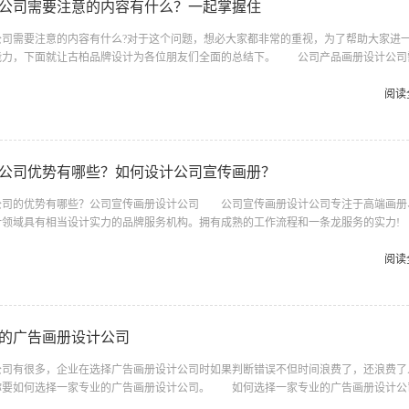
公司需要注意的内容有什么？一起掌握住
需要注意的内容有什么?对于这个问题，想必大家都非常的重视，为了帮助大家进
能力，下面就让古柏品牌设计为各位朋友们全面的总结下。 公司产品画册设计公司
掌握住 1、公司产品画册设计公司产品 产品是指能够供给市场 ，被人们使用和消
的任何东西，包括有形的物品、无形的服务、组织、观念或它们的组合。产品一般可以
阅读
基本产品、期望产品、附件产品、潜在产品。核心产品是指整体产品提供给购买者的直
心产品的宏观化;期望产品是指顾客在购买产品时，一般会期望得到的一组...
公司优势有哪些？如何设计公司宣传画册？
的优势有哪些？公司宣传画册设计公司 公司宣传画册设计公司专注于高端画册
计领域具有相当设计实力的品牌服务机构。拥有成熟的工作流程和一条龙服务的实力
成功就是自己成功。 帮助公司成功才能自己成功。 帮助同事成功大家一起
 我们是老师。 如何设计制作企业宣传画册 第一章：宣传画册的目的 这是
阅读
不管设计如何精巧，假设在规划前不清楚设计的目的，那也无济于事，比如，我们需求
传画册，而我们大谈产品特性和质量，那显然是不适合的。只需清楚宣传画册...
的广告画册设计公司
有很多，企业在选择广告画册设计公司时如果判断错误不但时间浪费了，还浪费了
你要如何选择一家专业的广告画册设计公司。 如何选择一家专业的广告画册设计公
线搭桥把心目中理想的画册设计公司推荐给你这是靠谱的，当然熟人坑熟人另当别论