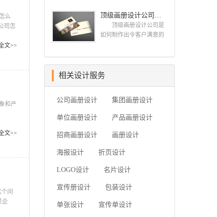
司之前的案例来大概判断
的正反面一样密不可分。
代的发展潮流，对中国网
遵循哪些原则? 简洁画
一下，比如之前是否做过
大数据必然无法用单台的
顶级画册设计公司需要的九个顶级创意设计
络应用的现状和趋势有很
册设计公司 如何选择
怎么
类似的行业等等 二，
计算机进行处理，必须采
深的...
简洁画册设计公司
顶级画册设计公司是
公司怎
设计价格，设计费这块 整
用分布式架构。它的特色
一、看公司背景 互联
如何制作出令客户满意的
业的项
个行业参差不齐，一般的
在于对海量数据进行分布
网上存在许多可以查询企
画册的呢?古柏品牌设计给
业化、
全文>>
200-300元/p，中等在300-
式数据挖掘。但它必须依
业注册资本与经营状况的
大家科普的九个顶级创意
具备优
500元/...
托云计算的分布式处理、
企业安全软件，客户们在
设计，让你的公司制作出
分布式数据库和云存储、
招标的过程中可以根据查
优秀精彩令客户满意的画
相关设计服务
虚拟化技术。最近古柏就
询到的信息进行综合对
册，一起来看看吧。
接到一项关于大数据科技
比，挑选出经营状况较为
顶级画册设计公司需要的
行业画册设计项目，下面
公司画册设计
集团画册设计
良好的企业。此外，投标
十个顶级创意设计一：在
象和产
我们一起开分析下由古柏
公司的...
开始之前了解你的目
公司
单位画册设计
小编带来的这组大数据科
产品画册设计
的 当您在考虑如何设
获得业
技行业画册设计项目案例
计宣传册时，首先要问客
并不一
全文>>
招商画册设计
画册设计
欣赏. 2020大数据科技行
户为什么认为他们需要一
不一定
业画册设...
本宣传册。然后让他们确
海报设计
折页设计
定他们的目标。有时他们
LOGO设计
名片设计
只是想要一个，因为他们
的最后一本小册子没有用
宣传册设计
包装设计
如果他们为你提出了一个
这个问
简要...
是企
单张设计
宣传单设计
特性的