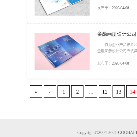
排版技巧 1、可否包
会想“这是怎么回事?”
发布于：
2020-04-08
兴趣，而且通常会部分
是新闻。新闻性图片与故
金融画册设计公司
作为企业产品推介和企
金融画册设计公司应该
册设计产品宣传册设计
需有严谨的结构内容。
发布于：
2020-04-08
下来深远的形象。所以
的。 2、金融画册设计
«
‹
1
2
...
12
13
14
Copyright©2004-2021 GOO