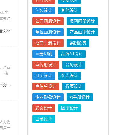
包装设计
其他设计
一步的
需要注
公司画册设计
集团画册设计
费，
分为五
全文>>
单位画册设计
产品画册设计
接利益
招商手册设计
案例欣赏
画册印刷
品牌VI设计
宣传册设计
台历设计
、企业
! 核
月历设计
杂志设计
成功。
做好
全文>>
宣传单设计
折页设计
设计一
企业形象设计
vi手册设计
彩页设计
图册设计
目录设计
人力物
司第一
。熟人