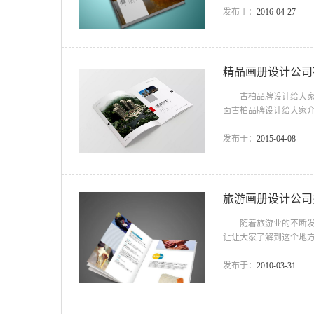
推荐设计公司一般有接
发布于：
2016-04-27
以作为优先选择。 相
多设计公司都会维护好客
精品画册设计公司
古柏品牌设计给大家科
面古柏品牌设计给大家
画册种类1.学校宣传
小性的色，整体设计要体
发布于：
2015-04-08
公司画册种类2.企业
种重要的营销方式，一般
旅游画册设计公司
随着旅游业的不断发展
让让大家了解到这个地
设计公司设计画册一：
的视觉效果也往往比较
发布于：
2010-03-31
业是否发达或者有名完
通过旅游画册设计公司来