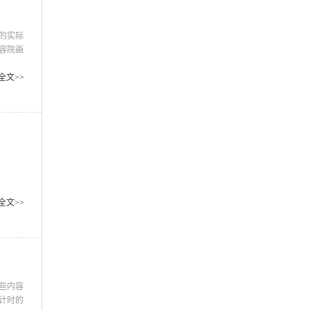
的实际
容院画
、和谐
的一种
全文>>
，但也
全文>>
些内容
计时的