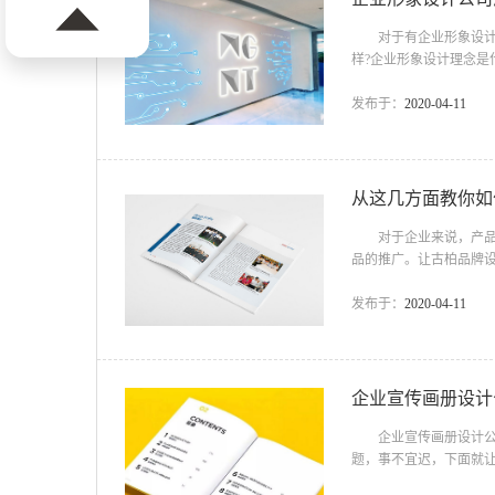
对于有企业形象设计需
样?企业形象设计理念
么样？ 企业形象设计
目人员、技术工人、及
发布于：
2020-04-11
国际化的展览平台解决
良的制作品质和非常实惠
从这几方面教你如
对于企业来说，产品和
品的推广。让古柏品牌
1、考虑成本 其实对
务。但是企业在选择企
发布于：
2020-04-11
定是最好的，还应该考
是最适合的，所以在选择
企业宣传画册设计
企业宣传画册设计公司
题，事不宜迟，下面就
业，也可以是个人，都