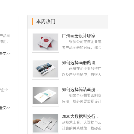
本周热门
广州画册设计哪家公司好？我们推荐古柏品牌设计
产品画
作用：
很多公司在做企业或
能有很
者产品画册的时候，都会
内容，
全文>>
找一些知名的设计公司，
司 企
这样设计出来的画册，才
如何选择画册的设计公司 企业画册的设计步骤是怎样的
能让人眼前一亮，才能够
画册在企业业务推广
给公司带来好的效益，下
以及产品营销中，有很大
面小编就给大家说说广州
的作用，所以企业都很重
画册设计找哪家公
视画册的设计。接下来古
如何选择简洁画册设计公司 画册设计要遵循哪些原则
司。 广州画册设计哪
?企业
柏品牌设计就给大家介绍
家公司好？本地人都会选
如果企业想要印制宣
如何选择画册的设计公
择古柏品牌设计 广州
传册，就必须要重视设计
画册公
司，企业画册的设计步骤
古柏品牌设计有限公司成
工作，这时候应该选择一
障的设
全文>>
是怎样的? 画册的设计
立于2004年，是由一群专
家出色的设计公司。下面
乐，一
2020大数据科技行业画册设计案例欣赏
公司 如何选择画册的
业、独特的IT精英组成的
古柏品牌设计就和大家一
.
设计公司 一，设计水
从技术上看，大数据与云
团队。一直以来，古柏网
同来看看如何选择简洁画
准，这个可以通过设计公
计算的关系就像一枚硬币
页设计工作室紧贴网络时
册设计公司，画册设计要