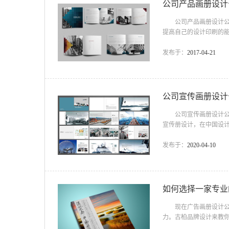
公司产品画册设计
公司产品画册设计公司
提高自己的设计印刷的
意的内容有什么?一起
并能满足人们某种需求
发布于：
2017-04-21
个层次，即核心产品、
和效用;基本产品即是核
公司宣传画册设计
公司宣传画册设计公司
宣传册设计，在中国设
心价值观 帮助客户
服务理念 客户是上帝
发布于：
2020-04-10
企业宣传画册的前提，
本宣传企业文化品牌的宣
如何选择一家专业
现在广告画册设计公司
力。古柏品牌设计来教
种：熟人介绍 熟人牵