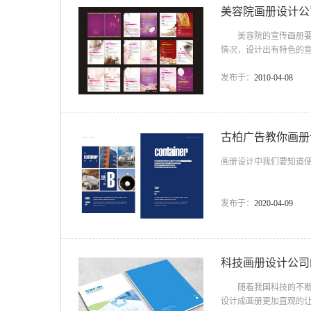
美容院画册设计公
美容院的宣传画册要想
情况，设计出有特色的
册设计公司 一、画册
的图片或优美文字，富
发布于：
2010-04-08
理想表达，相对于单一
够明了，因为其有相对
古柏广告教你画册
画册设计中我们
发布于：
2020-04-09
科技画册设计公司
随着我国科技的不断进
设计成画册更加直观的