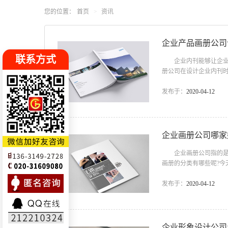
国网络应
您的位置：
首页
资讯
，因此不
示性网
企业产品画册公司
相应解决
联系方式
重视于每
企业内刊能够让企业品
册公司在设计企业内刊
意业务的
弘扬企业文化 通过企
是我们致
好效果，也是增强企业
发布于：
2020-04-12
有针对性的宣传报道，
业产品画册公司设计企业
企业画册公司哪家
企业画册公司指的是专
画册的分类有哪些呢?
好？ 现在市场中的企
司为一个个客户提供优
发布于：
2020-04-12
计公司，坚持一对一设
本画册是客户和设计公司
企业形象设计公司