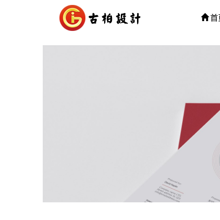
首
司
牌设
品画册的
公司，这
眼前一
益，下面
计找哪家
公司好？
计 广州
004年，
英组成的团
工作室紧