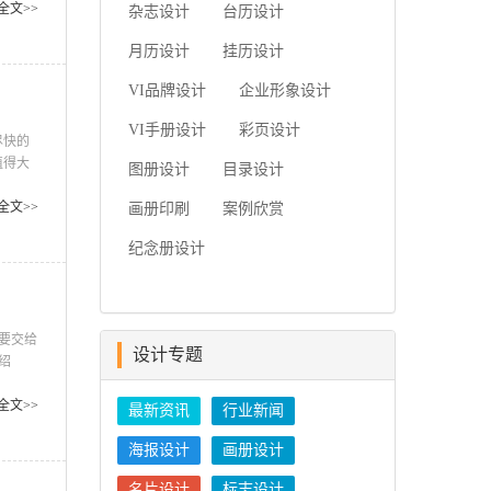
司需要
全文>>
杂志设计
台历设计
求
月历设计
挂历设计
VI品牌设计
企业形象设计
VI手册设计
彩页设计
尽快的
值得大
图册设计
目录设计
者，一
3、画
全文>>
画册印刷
案例欣赏
强
纪念册设计
要交给
设计专题
绍
要是因
色作为
全文>>
最新资讯
行业新闻
通常上
海报设计
画册设计
名片设计
标志设计