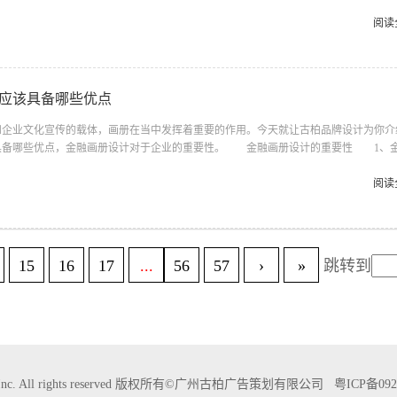
含引人入胜的故事。使用富有故事性的照片曾经使奥美屡屡获胜。读者一瞥到这样图
然后他就会继续读下去 。 2、图片具有新闻性。具有新闻性的图片不仅可以增加读者
阅读
消除人们对文选的抵触情绪。新闻性的图片关键在于是不是新闻，狗咬人不是新闻，人
事性图片的差别在于前者必须是真实。 3、是否可以示范产品。表...
应该具备哪些优点
业文化宣传的载体，画册在当中发挥着重要的作用。今天就让古柏品牌设计为你介
具备哪些优点，金融画册设计对于企业的重要性。 金融画册设计的重要性 1、
有利于提高企业形象，在企业宣传之中起着关键的作用。金融画册设计产品宣传册的内
因此，如果画册的图片、文案内容和印刷都很糟糕，客户就很容易难阅读下去，很难给
阅读
一本优秀的企业画册产品宣传册无论从图片、文案内容、结构还是设计方面都是尤为重
产品宣传册设计能够帮助公司获取客户，提升企业的销售额，提升公司的形象。...
15
16
17
...
56
57
›
»
跳转到
BAI Inc. All rights reserved 版权所有©广州古柏广告策划有限公司
粤ICP备092