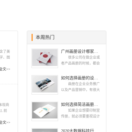
贴网络时代的发展潮流，对中国网络应
用的现状和趋势有很深的认识，因此不
论您是需要简洁实用的小型展示性网
站，还是大型网站,我们都有相应解决
的方法。我们的优势在于我们重视于每
本周热门
一份业务的设计质量，而不在意业务的
数量多少，提升客户网站形象是我们致
广州画册设计哪家公司好？我们推荐古柏品牌设计
含了美
力追求的业务目标。 ...
字、图
很多公司在做企业或
、愉快
者产品画册的时候，都会
与美术
全文>>
找一些知名的设计公司，
这样设计出来的画册，才
如何选择画册的设计公司 企业画册的设计步骤是怎样的
能让人眼前一亮，才能够
画册在企业业务推广
给公司带来好的效益，下
以及产品营销中，有很大
面小编就给大家说说广州
的作用，所以企业都很重
画册设计找哪家公
视画册的设计。接下来古
如何选择简洁画册设计公司 画册设计要遵循哪些原则
司。 广州画册设计哪
体现商
柏品牌设计就给大家介绍
家公司好？本地人都会选
如果企业想要印制宣
L 前
如何选择画册的设计公
择古柏品牌设计 广州
传册，就必须要重视设计
 拥有
司，企业画册的设计步骤
古柏品牌设计有限公司成
工作，这时候应该选择一
 网
全文>>
是怎样的? 画册的设计
立于2004年，是由一群专
家出色的设计公司。下面
2020大数据科技行业画册设计案例欣赏
公司 如何选择画册的