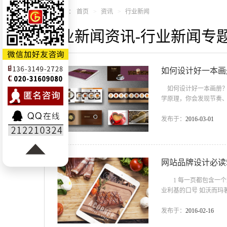
您的位置：
首页
资讯
行业新闻
行业新闻资讯-行业新闻专
如何设计好一本画
如何设计好一本画册？
学原理，你会发现节奏
片组织起来，紧紧地抓
等； 设计为何物？设
发布于：
2016-03-01
不同，因为设计不仅要符
网站品牌设计必读
1 每一页都包含一个l
业利基的口号 如沃而玛著名的
面 替换原来的 E 
关于我们 的栏目 其
发布于：
2016-02-16
站导航要点 7 网页下