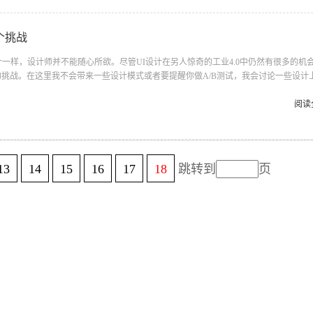
个挑战
计一样，设计师并不能随心所欲。尽管UI设计在另人惊奇的工业4.0中仍然有很多的机
挑战。在这里我不会带来一些设计模式或者要提醒你做A/B测试，我会讨论一些设计
过程中被忽视。要看你的了： 1.新的看起来不错的GUI元素 对于链接，按钮，滚动
在web上，我们有新出现的“汉堡包菜单”icon，幽灵按钮，水平滚动的页面等等。尽
阅读
你也必须花时间想想问问你自己：“他们会让用户操作困难吗？” 如果答案是“yes”，
部分...
13
14
15
16
17
18
跳转到
页