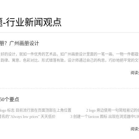
题-行业新闻观点
册？广州画册设计
好的设计，就如一件优秀的艺术品，如广州画册设计里面的一笔一画、一物一件都蕴
、韵律、寓意、色彩对比、形式错落有致，设计师通过自己的构思，巧妙地把平常的文
住观众的视觉，呼唤出人们的情感，让人感动、激情、温馨、祥和、平静、庄严、亲切
计，是商业社会的产物，在看似简单的形式当中，隐含了更多更深层次的意义；设计
阅读
合审美性更要具有实用性，设计是一种实际需要而不仅仅是装饰、装潢。 ...
50个要点
ogo 标志 目前流行放在页面顶部左上角位置 2 logo 旁边使用一句简短易记的
"Always low prices" 天天低价 3 创建一个favicon 图标 出现在浏览器中UR
符号如 4 所有页面要有一致的外观和风格 整个网站的色彩布局清晰统一识别 5
中包含所有与你和业务相关的信息广州网站设计 6 每页底部都加上版权声明
阅读
载时间控制在10 秒以内 文件最大不超过50K 包括图片在内 ...