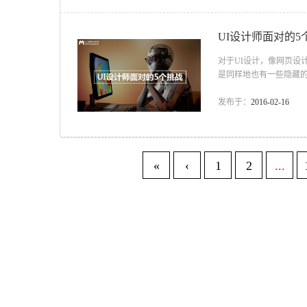
UI设计师面对的5
对于UI设计，像网页设
是同样地也有一些隐藏的
战，他们经常在整个项目
的设计趋势并没有终点。
发布于：
2016-02-16
看起来不错另人惊奇的，
贺你，你已经失去了你的一
«
‹
1
2
...