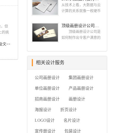
业、独特的IT精英组成的
古柏品牌设计就和大家一
设计公司 一，设计水
从技术上看，大数据与云
团队。一直以来，古柏网
同来看看如何选择简洁画
准，这个可以通过设计公
计算的关系就像一枚硬币
页设计工作室紧贴网络时
册设计公司，画册设计要
司之前的案例来大概判断
的正反面一样密不可分。
代的发展潮流，对中国网
遵循哪些原则? 简洁画
一下，比如之前是否做过
大数据必然无法用单台的
顶级画册设计公司需要的九个顶级创意设计
络应用的现状和趋势有很
册设计公司 如何选择
会，但
类似的行业等等 二，
计算机进行处理，必须采
深的...
简洁画册设计公司
顶级画册设计公司是
上的挑
设计价格，设计费这块 整
用分布式架构。它的特色
一、看公司背景 互联
如何制作出令客户满意的
条等元素
个行业参差不齐，一般的
在于对海量数据进行分布
网上存在许多可以查询企
画册的呢?古柏品牌设计给
管他们
全文>>
200-300元/p，中等在300-
式数据挖掘。但它必须依
业注册资本与经营状况的
大家科普的九个顶级创意
那么祝
500元/...
托云计算的分布式处理、
企业安全软件，客户们在
设计，让你的公司制作出
分布式数据库和云存储、
招标的过程中可以根据查
优秀精彩令客户满意的画
相关设计服务
虚拟化技术。最近古柏就
询到的信息进行综合对
册，一起来看看吧。
接到一项关于大数据科技
比，挑选出经营状况较为
顶级画册设计公司需要的
行业画册设计项目，下面
公司画册设计
集团画册设计
良好的企业。此外，投标
十个顶级创意设计一：在
我们一起开分析下由古柏
公司的...
开始之前了解你的目
单位画册设计
小编带来的这组大数据科
产品画册设计
的 当您在考虑如何设
技行业画册设计项目案例
计宣传册时，首先要问客
招商画册设计
画册设计
欣赏. 2020大数据科技行
户为什么认为他们需要一
业画册设...
本宣传册。然后让他们确
海报设计
折页设计
定他们的目标。有时他们
LOGO设计
名片设计
只是想要一个，因为他们
的最后一本小册子没有用
宣传册设计
包装设计
如果他们为你提出了一个