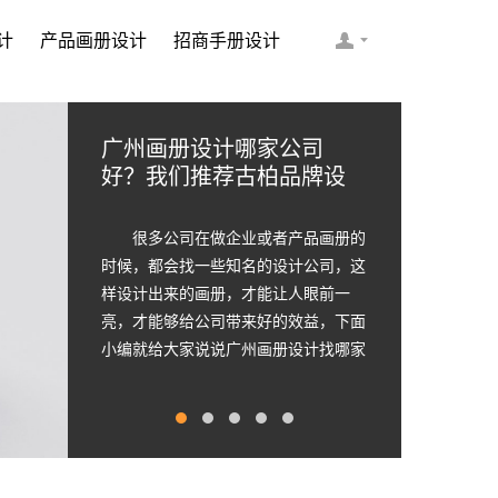
计
产品画册设计
招商手册设计
广州画册设计哪家公司
如何选择画册的设计公司
如何选择简洁画册设计公
2020大数据科技行业画册
顶级画册设计公司需要的
好？我们推荐古柏品牌设
企业画册的设计步骤是怎
司 画册设计要遵循哪些原
设计案例欣赏
九个顶级创意设计
计
样的
则
很多公司在做企业或者产品画册的
时候，都会找一些知名的设计公司，这
样设计出来的画册，才能让人眼前一
亮，才能够给公司带来好的效益，下面
小编就给大家说说广州画册设计找哪家
公司。 广州画册设计哪家公司好？
本地人都会选择古柏品牌设计 广州
古柏品牌设计有限公司成立于2004年，
是由一群专业、独特的IT精英组成的团
队。一直以来，古柏网页设计工作室紧