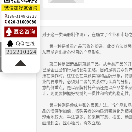
对于这一类画册制作设计，在确立了企业和市场
最新
第一种是着重产品形象的塑造。此类方法以强调
资讯
从而塑造出赏心悦目的产品形象。
行业
第二种是塑造晶牌兼顾产品。从单类产品的开发
新闻
已是企业营销行为的长期策略，目的是将受众对
法在操作时，往往会在兼顾实物和品牌形象，特别
业的要求外，必须对二者的关系进行认真的分析
意的侧重点，是以品牌衬托产品还是以产品带出品
计，则更要把握好视觉的一贯性和格式的稳定性
第三种则是趣味夸张的表现方法。当产品和品牌
品的情感附加值，将购买者的物质消费转化为精
现余地较大，手法更多，如采用写意、插图、动
画册封面，匠心独具，奇效立现。