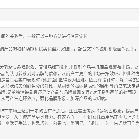
之间的关系后，一般可以三种方法进行创意定位。
产品的独特功能和优美造型为突破口，配合文字的说明和版面的设计，
到树立品牌形象，又借品牌形象推出系列产品来巩固晶牌覆盖市场，这
产品的认可转移到对品牌的信赖，从而产生更广的市场开拓效应。但此种
是当二者集中表现时 (如封面) 显得较为困难。因此在设计时，除了考虑
，从形状的美观到色彩的对比，从视觉的强弱到表现的便利等角度来决定
牌?是单独渲染品牌还是使产品与品牌叠现交辉? 对于系列画册的封面设
，从而产生连环效应，强化品牌形象，加深产品的认知度。
在市场上达到一定的占有率之后，企业着重考虑的是巩固形象，提高产
神享受，从而使产品更具魅力。在这方面，一些妇女儿童用品在构思上的
画、幽默等手法，构思巧妙，效果也非常明显。有时，一句广告语就可作