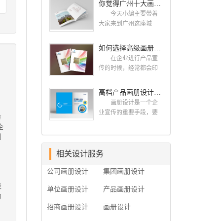
你觉得广州十大画册设计公司的排名真的重要吗？
计找哪家公司。 广
而画册就是作为宣传，
州画册设计哪家公司
今天小编主要带着
把企业的形象和活动更
好？本地人都会选择古
大家来到广州这座城
好的植入给大众，标志
柏品牌设计 广州古
市，看看广州十大画册
设计画册设计两个都是
柏品牌设计有限公司成
设计公司是那些?古柏品
如何选择高级画册设计公司 怎么制作高级企业画册
不能缺少的。标志设计
立于2004年，是由一群
牌提供画册设计，宣传
画册设计 简练、概
在企业进行产品宣
专业、独特的IT精英组
册设计,排版设计，画册
括、完美!即要成功到几
传的时候，经常都会印
成的团队。一直以来，
印刷服务,拥有15年设计
乎找不至更好的替代方
制一些画册，这时就需
古柏网页设计工作室紧
经验,服务过3000多家的
案的程度是我们的目
要找一家出色的画册制
高档产品画册设计的有哪些小技巧
贴网络时代的发展潮
广州集团/单位/产品/目录
标，其难度比之其它任
作公司。下面古柏品牌
流，对中国网络应用的
画册设计/印刷公司。相
画册设计是一个企
何艺术设计都要大得
设计就给大家说说如何
现状和趋势有很深的...
信不少喜欢设计的小伙
业宣传的重要手段，要
方
多。因此古柏品牌设计
选择高级画册设计公
伴都会对今天的内容感
是产品一目了然，还要
企
对标志设计画册设计遵
司，怎么制作高级企业
兴趣吧! 一、广州的
体现产品的优质性和展
创
循以下的原则： 1.详
画册?高级画册设计公
古柏设计 古柏品牌
示企业品牌形象。高档
尽明了标志的使用目
司 如何选择高级画
设计系品牌策划与推
产品画册设计有哪些小
相关设计服务
的、适用范畴并深刻...
册设计公司 首先是
广，企业vi形象设计、平
技巧，我们一起来看看
员工的能力是否过硬。
公司画册设计
集团画册设计
面设计、产品包装设
古柏品牌设计怎么说!高
这包括调研人员观察捕
计、高档画册设计、网
档产品画册设计 1、
表
捉信息、与企业顺利沟
单位画册设计
产品画册设计
站建设与推广的专业...
高档产品画册设计要注
为
通进而获取重要信息的
重企业文化，引起客户
能力;摄影人员拍摄出真
招商画册设计
画册设计
关注 现在企业都在
实有效且让人震惊的照