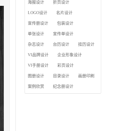
使用产品画册来进行市
海报设计
折页设计
片的能力;设计人员高水
场宣传，高档产品画册
平的审美、熟练掌握制
设计就应该更多的重视
LOGO设计
名片设计
作软件，深谙画册设...
对于商家信息的体现，
宣传册设计
包装设计
一个成功的高档产品画
册设计，能够将一个公
单张设计
宣传单设计
司的企业精神、核心理
念和企业文化展现...
杂志设计
台历设计
挂历设计
VI品牌设计
企业形象设计
VI手册设计
彩页设计
图册设计
目录设计
画册印刷
案例欣赏
纪念册设计