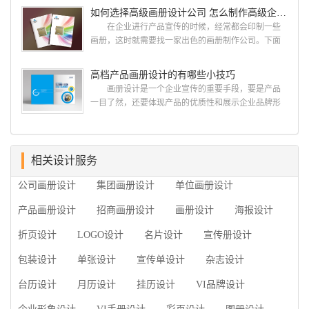
计经验,服务过3000多家的广州集团/单位/产品/目录画
如何选择高级画册设计公司 怎么制作高级企业画册
用目的、适用范畴并深刻...
册设计/印刷公司。相信不少喜欢设计的小伙伴都会对
在企业进行产品宣传的时候，经常都会印制一些
今天的内容感兴趣吧! 一、广州的古柏设计 古
画册，这时就需要找一家出色的画册制作公司。下面
柏品牌设计系品牌策划与推广，企业vi形象设计、平面
古柏品牌设计就给大家说说如何选择高级画册设计公
设计、产品包装设计、高档画册设计、网站建设与推
司，怎么制作高级企业画册?高级画册设计公司 如
高档产品画册设计的有哪些小技巧
广的专业...
何选择高级画册设计公司 首先是员工的能力是否
画册设计是一个企业宣传的重要手段，要是产品
过硬。这包括调研人员观察捕捉信息、与企业顺利沟
一目了然，还要体现产品的优质性和展示企业品牌形
通进而获取重要信息的能力;摄影人员拍摄出真实有效
象。高档产品画册设计有哪些小技巧，我们一起来看
且让人震惊的照片的能力;设计人员高水平的审美、熟
看古柏品牌设计怎么说!高档产品画册设计 1、高档
练掌握制作软件，深谙画册设...
产品画册设计要注重企业文化，引起客户关注 现
在企业都在使用产品画册来进行市场宣传，高档产品
相关设计服务
画册设计就应该更多的重视对于商家信息的体现，一
公司画册设计
集团画册设计
单位画册设计
个成功的高档产品画册设计，能够将一个公司的企业
精神、核心理念和企业文化展现...
产品画册设计
招商画册设计
画册设计
海报设计
折页设计
LOGO设计
名片设计
宣传册设计
包装设计
单张设计
宣传单设计
杂志设计
台历设计
月历设计
挂历设计
VI品牌设计