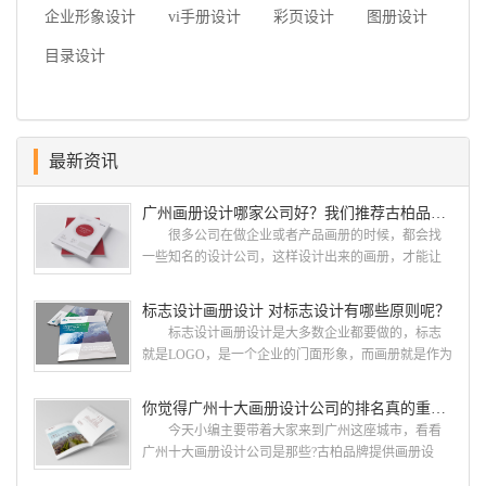
企业形象设计
vi手册设计
彩页设计
图册设计
目录设计
最新资讯
广州画册设计哪家公司好？我们推荐古柏品牌设计
很多公司在做企业或者产品画册的时候，都会找
一些知名的设计公司，这样设计出来的画册，才能让
人眼前一亮，才能够给公司带来好的效益，下面小编
就给大家说说广州画册设计找哪家公司。 广州画
标志设计画册设计 对标志设计有哪些原则呢？
册设计哪家公司好？本地人都会选择古柏品牌设
标志设计画册设计是大多数企业都要做的，标志
计 广州古柏品牌设计有限公司成立于2004年，是
就是LOGO，是一个企业的门面形象，而画册就是作为
由一群专业、独特的IT精英组成的团队。一直以来，
宣传，把企业的形象和活动更好的植入给大众，标志
古柏网页设计工作室紧贴网络时代的发展潮流，对中
设计画册设计两个都是不能缺少的。标志设计画册设
你觉得广州十大画册设计公司的排名真的重要吗？
国网络应用的现状和趋势有很深的...
计 简练、概括、完美!即要成功到几乎找不至更好
今天小编主要带着大家来到广州这座城市，看看
的替代方案的程度是我们的目标，其难度比之其它任
广州十大画册设计公司是那些?古柏品牌提供画册设
何艺术设计都要大得多。因此古柏品牌设计对标志设
计，宣传册设计,排版设计，画册印刷服务,拥有15年设
计画册设计遵循以下的原则： 1.详尽明了标志的使