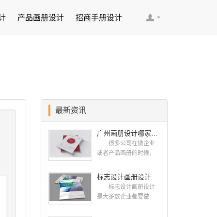
计
产品画册设计
招商手册设计
最新资讯
广州画册设计哪家公司好？我们推荐古柏品牌设计
很多公司在做企业
或者产品画册的时候，
都会找一些知名的设计
公司，这样设计出来的
标志设计画册设计 对标志设计有哪些原则呢？
画册，才能让人眼前一
标志设计画册设计
亮，才能够给公司带来
是大多数企业都要做
好的效益，下面小编就
的，标志就是LOGO，是
给大家说说广州画册设
一个企业的门面形象，