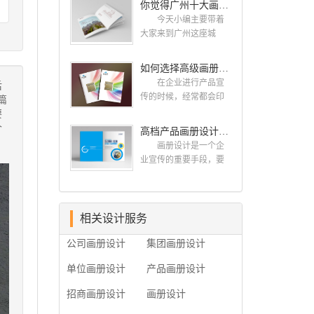
你觉得广州十大画册设计公司的排名真的重要吗？
计找哪家公司。 广
而画册就是作为宣传，
州画册设计哪家公司
今天小编主要带着
把企业的形象和活动更
好？本地人都会选择古
大家来到广州这座城
好的植入给大众，标志
柏品牌设计 广州古
市，看看广州十大画册
设计画册设计两个都是
柏品牌设计有限公司成
设计公司是那些?古柏品
如何选择高级画册设计公司 怎么制作高级企业画册
不能缺少的。标志设计
立于2004年，是由一群
牌提供画册设计，宣传
画册设计 简练、概
在企业进行产品宣
后
专业、独特的IT精英组
册设计,排版设计，画册
括、完美!即要成功到几
传的时候，经常都会印
篇
成的团队。一直以来，
印刷服务,拥有15年设计
乎找不至更好的替代方
制一些画册，这时就需
要
古柏网页设计工作室紧
经验,服务过3000多家的
案的程度是我们的目
要找一家出色的画册制
个
高档产品画册设计的有哪些小技巧
贴网络时代的发展潮
广州集团/单位/产品/目录
标，其难度比之其它任
作公司。下面古柏品牌
流，对中国网络应用的
画册设计/印刷公司。相
画册设计是一个企
何艺术设计都要大得
设计就给大家说说如何
现状和趋势有很深的...
信不少喜欢设计的小伙
业宣传的重要手段，要
多。因此古柏品牌设计
选择高级画册设计公
伴都会对今天的内容感
是产品一目了然，还要
对标志设计画册设计遵
司，怎么制作高级企业
兴趣吧! 一、广州的
体现产品的优质性和展
循以下的原则： 1.详
画册?高级画册设计公
古柏设计 古柏品牌
示企业品牌形象。高档
尽明了标志的使用目
司 如何选择高级画
设计系品牌策划与推
产品画册设计有哪些小
相关设计服务
的、适用范畴并深刻...
册设计公司 首先是
广，企业vi形象设计、平
技巧，我们一起来看看
员工的能力是否过硬。
公司画册设计
集团画册设计
面设计、产品包装设
古柏品牌设计怎么说!高
这包括调研人员观察捕
计、高档画册设计、网
档产品画册设计 1、
捉信息、与企业顺利沟
单位画册设计
产品画册设计
站建设与推广的专业...
高档产品画册设计要注
通进而获取重要信息的
重企业文化，引起客户
能力;摄影人员拍摄出真
招商画册设计
画册设计
关注 现在企业都在
实有效且让人震惊的照