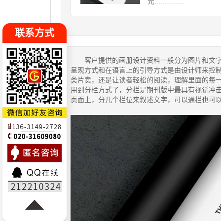
元...............
联系方式
客户提供的
画册设计
资料一般分为图片和文
呈现方式和在语言上的引导方式是由设计师来控制
类片卖，还是让读者轻松的阅读，理解里面的每
用到分栏方式了，分栏是期刊版中最具有视觉冲
页面上，分几个栏位来叙述文字，可以通栏也可