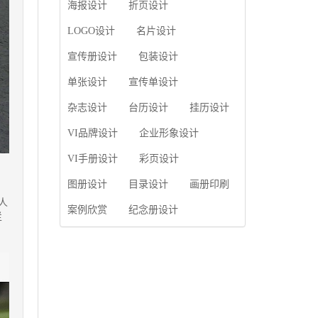
使用产品画册来进行市
海报设计
折页设计
片的能力;设计人员高水
场宣传，高档产品画册
平的审美、熟练掌握制
设计就应该更多的重视
LOGO设计
名片设计
作软件，深谙画册设...
对于商家信息的体现，
宣传册设计
包装设计
一个成功的高档产品画
册设计，能够将一个公
单张设计
宣传单设计
司的企业精神、核心理
念和企业文化展现...
杂志设计
台历设计
挂历设计
VI品牌设计
企业形象设计
VI手册设计
彩页设计
图册设计
目录设计
画册印刷
人
案例欣赏
纪念册设计
栏