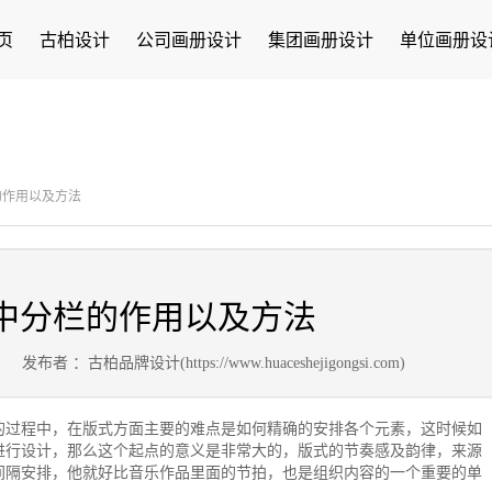
页
古柏设计
公司画册设计
集团画册设计
单位画册设
的作用以及方法
中分栏的作用以及方法
4
发布者 ：古柏品牌设计(https://www.huaceshejigongsi.com)
的过程中，在版式方面主要的难点是如何精确的安排各个元素，这时候如
进行设计，那么这个起点的意义是非常大的，版式的节奏感及韵律，来源
间隔安排，他就好比音乐作品里面的节拍，也是组织内容的一个重要的单