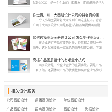
计 广州古柏品牌设计有限公司成立于2004年，是
就是LOGO，是一个企业的门面形象，而画册就是作为
由一群专业、独特的IT精英组成的团队。一直以来，
宣传，把企业的形象和活动更好的植入给大众，标志
古柏网页设计工作室紧贴网络时代的发展潮流，对中
设计画册设计两个都是不能缺少的。标志设计画册设
你觉得广州十大画册设计公司的排名真的重要吗？
国网络应用的现状和趋势有很深的...
计 简练、概括、完美!即要成功到几乎找不至更好
今天小编主要带着大家来到广州这座城市，看看
的替代方案的程度是我们的目标，其难度比之其它任
广州十大画册设计公司是那些?古柏品牌提供画册设
何艺术设计都要大得多。因此古柏品牌设计对标志设
计，宣传册设计,排版设计，画册印刷服务,拥有15年设
计画册设计遵循以下的原则： 1.详尽明了标志的使
计经验,服务过3000多家的广州集团/单位/产品/目录画
如何选择高级画册设计公司 怎么制作高级企业画册
用目的、适用范畴并深刻...
册设计/印刷公司。相信不少喜欢设计的小伙伴都会对
在企业进行产品宣传的时候，经常都会印制一些
今天的内容感兴趣吧! 一、广州的古柏设计 古
画册，这时就需要找一家出色的画册制作公司。下面
柏品牌设计系品牌策划与推广，企业vi形象设计、平面
古柏品牌设计就给大家说说如何选择高级画册设计公
设计、产品包装设计、高档画册设计、网站建设与推
司，怎么制作高级企业画册?高级画册设计公司 如
高档产品画册设计的有哪些小技巧
广的专业...
何选择高级画册设计公司 首先是员工的能力是否
画册设计是一个企业宣传的重要手段，要是产品
过硬。这包括调研人员观察捕捉信息、与企业顺利沟
一目了然，还要体现产品的优质性和展示企业品牌形
通进而获取重要信息的能力;摄影人员拍摄出真实有效
象。高档产品画册设计有哪些小技巧，我们一起来看
且让人震惊的照片的能力;设计人员高水平的审美、熟
看古柏品牌设计怎么说!高档产品画册设计 1、高档
练掌握制作软件，深谙画册设...
产品画册设计要注重企业文化，引起客户关注 现
在企业都在使用产品画册来进行市场宣传，高档产品
相关设计服务
画册设计就应该更多的重视对于商家信息的体现，一
公司画册设计
集团画册设计
单位画册设计
个成功的高档产品画册设计，能够将一个公司的企业
精神、核心理念和企业文化展现...
产品画册设计
招商画册设计
画册设计
海报设计