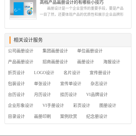
高档产品画册设计的有哪些小技巧
广的专业...
何选择高级画册设计公司 首先是员工的能力是否
画册设计是一个企业宣传的重要手段，要是产品
过硬。这包括调研人员观察捕捉信息、与企业顺利沟
一目了然，还要体现产品的优质性和展示企业品牌形
通进而获取重要信息的能力;摄影人员拍摄出真实有效
象。高档产品画册设计有哪些小技巧，我们一起来看
且让人震惊的照片的能力;设计人员高水平的审美、熟
看古柏品牌设计怎么说!高档产品画册设计 1、高档
练掌握制作软件，深谙画册设...
产品画册设计要注重企业文化，引起客户关注 现
在企业都在使用产品画册来进行市场宣传，高档产品
相关设计服务
画册设计就应该更多的重视对于商家信息的体现，一
公司画册设计
集团画册设计
单位画册设计
个成功的高档产品画册设计，能够将一个公司的企业
精神、核心理念和企业文化展现...
产品画册设计
招商画册设计
画册设计
海报设计
折页设计
LOGO设计
名片设计
宣传册设计
包装设计
单张设计
宣传单设计
杂志设计
台历设计
月历设计
挂历设计
VI品牌设计
企业形象设计
VI手册设计
彩页设计
图册设计
目录设计
画册印刷
案例欣赏
纪念册设计