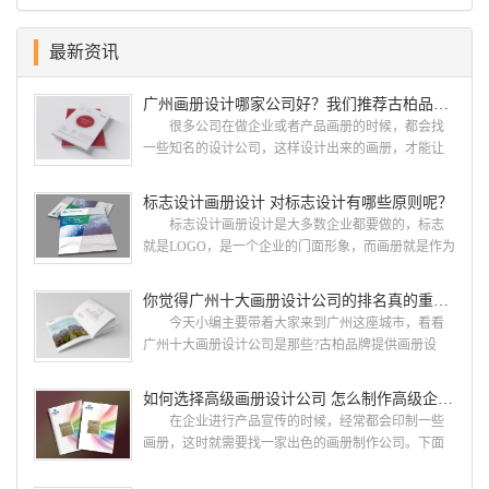
最新资讯
广州画册设计哪家公司好？我们推荐古柏品牌设计
很多公司在做企业或者产品画册的时候，都会找
一些知名的设计公司，这样设计出来的画册，才能让
人眼前一亮，才能够给公司带来好的效益，下面小编
就给大家说说广州画册设计找哪家公司。 广州画
标志设计画册设计 对标志设计有哪些原则呢？
册设计哪家公司好？本地人都会选择古柏品牌设
标志设计画册设计是大多数企业都要做的，标志
计 广州古柏品牌设计有限公司成立于2004年，是
就是LOGO，是一个企业的门面形象，而画册就是作为
由一群专业、独特的IT精英组成的团队。一直以来，
宣传，把企业的形象和活动更好的植入给大众，标志
古柏网页设计工作室紧贴网络时代的发展潮流，对中
设计画册设计两个都是不能缺少的。标志设计画册设
你觉得广州十大画册设计公司的排名真的重要吗？
国网络应用的现状和趋势有很深的...
计 简练、概括、完美!即要成功到几乎找不至更好
今天小编主要带着大家来到广州这座城市，看看
的替代方案的程度是我们的目标，其难度比之其它任
广州十大画册设计公司是那些?古柏品牌提供画册设
何艺术设计都要大得多。因此古柏品牌设计对标志设
计，宣传册设计,排版设计，画册印刷服务,拥有15年设
计画册设计遵循以下的原则： 1.详尽明了标志的使
计经验,服务过3000多家的广州集团/单位/产品/目录画
如何选择高级画册设计公司 怎么制作高级企业画册
用目的、适用范畴并深刻...
册设计/印刷公司。相信不少喜欢设计的小伙伴都会对
在企业进行产品宣传的时候，经常都会印制一些
今天的内容感兴趣吧! 一、广州的古柏设计 古
画册，这时就需要找一家出色的画册制作公司。下面
柏品牌设计系品牌策划与推广，企业vi形象设计、平面
古柏品牌设计就给大家说说如何选择高级画册设计公
设计、产品包装设计、高档画册设计、网站建设与推
司，怎么制作高级企业画册?高级画册设计公司 如