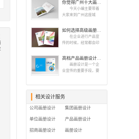
你觉得广州十大画册设计公司的排名真的重要吗？
计找哪家公司。 广
而画册就是作为宣传，
州画册设计哪家公司
今天小编主要带着
把企业的形象和活动更
好？本地人都会选择古
大家来到广州这座城
好的植入给大众，标志
柏品牌设计 广州古
市，看看广州十大画册
设计画册设计两个都是
柏品牌设计有限公司成
设计公司是那些?古柏品
如何选择高级画册设计公司 怎么制作高级企业画册
不能缺少的。标志设计
立于2004年，是由一群
牌提供画册设计，宣传
道
画册设计 简练、概
在企业进行产品宣
专业、独特的IT精英组
册设计,排版设计，画册
消
括、完美!即要成功到几
传的时候，经常都会印
成的团队。一直以来，
印刷服务,拥有15年设计
求
乎找不至更好的替代方
制一些画册，这时就需
古柏网页设计工作室紧
经验,服务过3000多家的
案的程度是我们的目
要找一家出色的画册制
高档产品画册设计的有哪些小技巧
贴网络时代的发展潮
广州集团/单位/产品/目录
标，其难度比之其它任
作公司。下面古柏品牌
流，对中国网络应用的
画册设计/印刷公司。相
画册设计是一个企
何艺术设计都要大得
设计就给大家说说如何
现状和趋势有很深的...
信不少喜欢设计的小伙
业宣传的重要手段，要
多。因此古柏品牌设计
选择高级画册设计公
伴都会对今天的内容感
是产品一目了然，还要
对标志设计画册设计遵
司，怎么制作高级企业
兴趣吧! 一、广州的
体现产品的优质性和展
循以下的原则： 1.详
画册?高级画册设计公
古柏设计 古柏品牌
示企业品牌形象。高档
尽明了标志的使用目
司 如何选择高级画
设计系品牌策划与推
产品画册设计有哪些小
相关设计服务
的、适用范畴并深刻...
册设计公司 首先是
广，企业vi形象设计、平
技巧，我们一起来看看
员工的能力是否过硬。
公司画册设计
集团画册设计
面设计、产品包装设
古柏品牌设计怎么说!高
这包括调研人员观察捕
计、高档画册设计、网
档产品画册设计 1、
捉信息、与企业顺利沟
单位画册设计
产品画册设计
站建设与推广的专业...
高档产品画册设计要注
通进而获取重要信息的
重企业文化，引起客户
能力;摄影人员拍摄出真
招商画册设计
画册设计
关注 现在企业都在
实有效且让人震惊的照