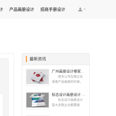
计
产品画册设计
招商手册设计
最新资讯
广州画册设计哪家公司好？我们推荐古柏品牌设计
很多公司在做企业
或者产品画册的时候，
都会找一些知名的设计
公司，这样设计出来的
标志设计画册设计 对标志设计有哪些原则呢？
画册，才能让人眼前一
标志设计画册设计
亮，才能够给公司带来
是大多数企业都要做
好的效益，下面小编就
的，标志就是LOGO，是
给大家说说广州画册设
一个企业的门面形象，