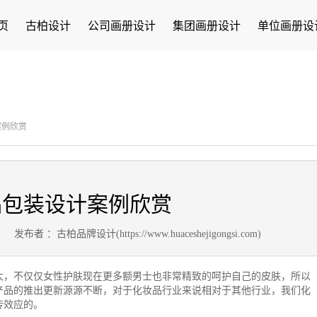
页
古柏设计
公司画册设计
集团画册设计
单位画册设
案例欣赏
品包装设计案例欣赏
2
发布者 ：古柏品牌设计(https://www.huaceshejigongsi.com)
大，不仅仅女性护肤现在更多额男士也非常精致的呵护自己的皮肤，所以
产品的推出更新源源不断，对于化妆品行业来说相对于其他行业，我们化
传效应的。