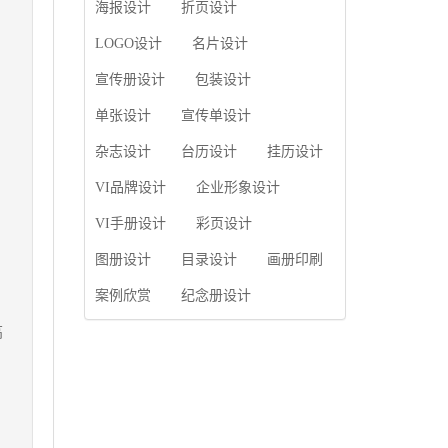
使用产品画册来进行市
海报设计
折页设计
片的能力;设计人员高水
场宣传，高档产品画册
平的审美、熟练掌握制
设计就应该更多的重视
LOGO设计
名片设计
作软件，深谙画册设...
对于商家信息的体现，
宣传册设计
包装设计
一个成功的高档产品画
册设计，能够将一个公
单张设计
宣传单设计
司的企业精神、核心理
念和企业文化展现...
杂志设计
台历设计
挂历设计
VI品牌设计
企业形象设计
VI手册设计
彩页设计
图册设计
目录设计
画册印刷
案例欣赏
纪念册设计
高