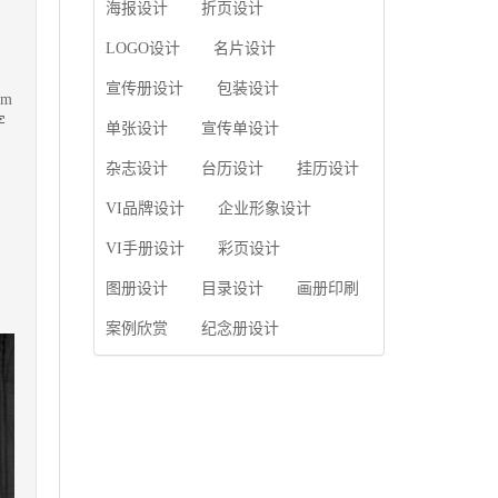
使用产品画册来进行市
海报设计
折页设计
片的能力;设计人员高水
场宣传，高档产品画册
平的审美、熟练掌握制
设计就应该更多的重视
LOGO设计
名片设计
作软件，深谙画册设...
对于商家信息的体现，
宣传册设计
包装设计
一个成功的高档产品画
m
册设计，能够将一个公
字
单张设计
宣传单设计
司的企业精神、核心理
念和企业文化展现...
杂志设计
台历设计
挂历设计
VI品牌设计
企业形象设计
VI手册设计
彩页设计
图册设计
目录设计
画册印刷
案例欣赏
纪念册设计