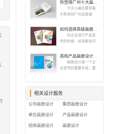
你觉得广州十大画册设计公司的排名真的重要吗？
计找哪家公司。 广
而画册就是作为宣传，
州画册设计哪家公司
今天小编主要带着
把企业的形象和活动更
好？本地人都会选择古
大家来到广州这座城
好的植入给大众，标志
柏品牌设计 广州古
市，看看广州十大画册
设计画册设计两个都是
柏品牌设计有限公司成
设计公司是那些?古柏品
如何选择高级画册设计公司 怎么制作高级企业画册
不能缺少的。标志设计
立于2004年，是由一群
牌提供画册设计，宣传
光
画册设计 简练、概
在企业进行产品宣
专业、独特的IT精英组
册设计,排版设计，画册
括、完美!即要成功到几
传的时候，经常都会印
成的团队。一直以来，
印刷服务,拥有15年设计
乎找不至更好的替代方
制一些画册，这时就需
古柏网页设计工作室紧
经验,服务过3000多家的
案的程度是我们的目
要找一家出色的画册制
高档产品画册设计的有哪些小技巧
贴网络时代的发展潮
广州集团/单位/产品/目录
标，其难度比之其它任
作公司。下面古柏品牌
流，对中国网络应用的
画册设计/印刷公司。相
画册设计是一个企
从
何艺术设计都要大得
设计就给大家说说如何
现状和趋势有很深的...
信不少喜欢设计的小伙
业宣传的重要手段，要
，
多。因此古柏品牌设计
选择高级画册设计公
伴都会对今天的内容感
是产品一目了然，还要
对标志设计画册设计遵
司，怎么制作高级企业
兴趣吧! 一、广州的
体现产品的优质性和展
循以下的原则： 1.详
画册?高级画册设计公
古柏设计 古柏品牌
示企业品牌形象。高档
尽明了标志的使用目
司 如何选择高级画
设计系品牌策划与推
产品画册设计有哪些小
相关设计服务
的、适用范畴并深刻...
册设计公司 首先是
广，企业vi形象设计、平
技巧，我们一起来看看
的
员工的能力是否过硬。
公司画册设计
集团画册设计
面设计、产品包装设
古柏品牌设计怎么说!高
这包括调研人员观察捕
计、高档画册设计、网
档产品画册设计 1、
捉信息、与企业顺利沟
单位画册设计
产品画册设计
站建设与推广的专业...
高档产品画册设计要注
通进而获取重要信息的
重企业文化，引起客户
能力;摄影人员拍摄出真
招商画册设计
画册设计
关注 现在企业都在
实有效且让人震惊的照