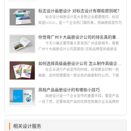
人眼前一亮，才能够给公司带来好的效益，下面小编
就给大家说说广州画册设计找哪家公司。 广州画
标志设计画册设计 对标志设计有哪些原则呢？
册设计哪家公司好？本地人都会选择古柏品牌设
标志设计画册设计是大多数企业都要做的，标志
计 广州古柏品牌设计有限公司成立于2004年，是
就是LOGO，是一个企业的门面形象，而画册就是作为
由一群专业、独特的IT精英组成的团队。一直以来，
宣传，把企业的形象和活动更好的植入给大众，标志
古柏网页设计工作室紧贴网络时代的发展潮流，对中
设计画册设计两个都是不能缺少的。标志设计画册设
你觉得广州十大画册设计公司的排名真的重要吗？
国网络应用的现状和趋势有很深的...
计 简练、概括、完美!即要成功到几乎找不至更好
今天小编主要带着大家来到广州这座城市，看看
的替代方案的程度是我们的目标，其难度比之其它任
广州十大画册设计公司是那些?古柏品牌提供画册设
何艺术设计都要大得多。因此古柏品牌设计对标志设
计，宣传册设计,排版设计，画册印刷服务,拥有15年设
计画册设计遵循以下的原则： 1.详尽明了标志的使
计经验,服务过3000多家的广州集团/单位/产品/目录画
如何选择高级画册设计公司 怎么制作高级企业画册
用目的、适用范畴并深刻...
册设计/印刷公司。相信不少喜欢设计的小伙伴都会对
在企业进行产品宣传的时候，经常都会印制一些
今天的内容感兴趣吧! 一、广州的古柏设计 古
画册，这时就需要找一家出色的画册制作公司。下面
柏品牌设计系品牌策划与推广，企业vi形象设计、平面
古柏品牌设计就给大家说说如何选择高级画册设计公
设计、产品包装设计、高档画册设计、网站建设与推
司，怎么制作高级企业画册?高级画册设计公司 如
高档产品画册设计的有哪些小技巧
广的专业...
何选择高级画册设计公司 首先是员工的能力是否
画册设计是一个企业宣传的重要手段，要是产品
过硬。这包括调研人员观察捕捉信息、与企业顺利沟
一目了然，还要体现产品的优质性和展示企业品牌形
通进而获取重要信息的能力;摄影人员拍摄出真实有效
象。高档产品画册设计有哪些小技巧，我们一起来看
且让人震惊的照片的能力;设计人员高水平的审美、熟
看古柏品牌设计怎么说!高档产品画册设计 1、高档
练掌握制作软件，深谙画册设...
产品画册设计要注重企业文化，引起客户关注 现
在企业都在使用产品画册来进行市场宣传，高档产品
相关设计服务