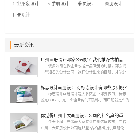
企业形象设计
vi手册设计
彩页设计
图册设计
目录设计
最新资讯
广州画册设计哪家公司好？我们推荐古柏品牌设计
很多公司在做企业或者产品画册的时候，都会找
一些知名的设计公司，这样设计出来的画册，才能让
人眼前一亮，才能够给公司带来好的效益，下面小编
就给大家说说广州画册设计找哪家公司。 广州画
标志设计画册设计 对标志设计有哪些原则呢？
册设计哪家公司好？本地人都会选择古柏品牌设
标志设计画册设计是大多数企业都要做的，标志
计 广州古柏品牌设计有限公司成立于2004年，是
就是LOGO，是一个企业的门面形象，而画册就是作为
由一群专业、独特的IT精英组成的团队。一直以来，
宣传，把企业的形象和活动更好的植入给大众，标志
古柏网页设计工作室紧贴网络时代的发展潮流，对中
设计画册设计两个都是不能缺少的。标志设计画册设
你觉得广州十大画册设计公司的排名真的重要吗？
国网络应用的现状和趋势有很深的...
计 简练、概括、完美!即要成功到几乎找不至更好
今天小编主要带着大家来到广州这座城市，看看
的替代方案的程度是我们的目标，其难度比之其它任
广州十大画册设计公司是那些?古柏品牌提供画册设
何艺术设计都要大得多。因此古柏品牌设计对标志设
计，宣传册设计,排版设计，画册印刷服务,拥有15年设
计画册设计遵循以下的原则： 1.详尽明了标志的使