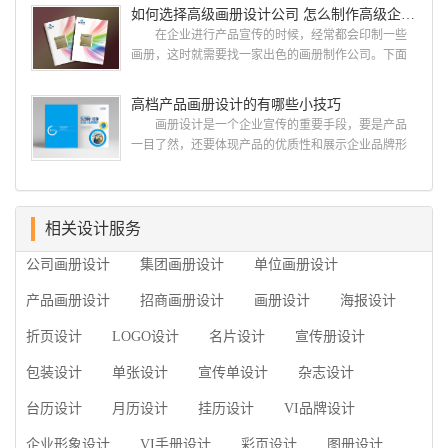
计经验,服务过3000多家的广州集团/单位/产品/目录画
如何选择高级画册设计公司 怎么制作高级企业画册
用目的、适用范畴并深刻...
册设计/印刷公司。相信不少喜欢设计的小伙伴都会对
在企业进行产品宣传的时候，经常都会印制一些
今天的内容感兴趣吧! 一、广州的古柏设计 古
画册，这时就需要找一家出色的画册制作公司。下面
柏品牌设计系品牌策划与推广，企业vi形象设计、平面
古柏品牌设计就给大家说说如何选择高级画册设计公
设计、产品包装设计、高档画册设计、网站建设与推
司，怎么制作高级企业画册?高级画册设计公司 如
高档产品画册设计的有哪些小技巧
广的专业...
何选择高级画册设计公司 首先是员工的能力是否
画册设计是一个企业宣传的重要手段，要是产品
过硬。这包括调研人员观察捕捉信息、与企业顺利沟
一目了然，还要体现产品的优质性和展示企业品牌形
通进而获取重要信息的能力;摄影人员拍摄出真实有效
象。高档产品画册设计有哪些小技巧，我们一起来看
且让人震惊的照片的能力;设计人员高水平的审美、熟
看古柏品牌设计怎么说!高档产品画册设计 1、高档
练掌握制作软件，深谙画册设...
产品画册设计要注重企业文化，引起客户关注 现
在企业都在使用产品画册来进行市场宣传，高档产品
相关设计服务
画册设计就应该更多的重视对于商家信息的体现，一
公司画册设计
集团画册设计
单位画册设计
个成功的高档产品画册设计，能够将一个公司的企业
精神、核心理念和企业文化展现...
产品画册设计
招商画册设计
画册设计
海报设计
折页设计
LOGO设计
名片设计
宣传册设计
包装设计
单张设计
宣传单设计
杂志设计
台历设计
月历设计
挂历设计
VI品牌设计
企业形象设计
VI手册设计
彩页设计
图册设计