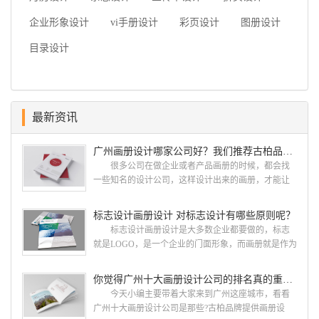
企业形象设计
vi手册设计
彩页设计
图册设计
目录设计
最新资讯
广州画册设计哪家公司好？我们推荐古柏品牌设计
很多公司在做企业或者产品画册的时候，都会找
一些知名的设计公司，这样设计出来的画册，才能让
人眼前一亮，才能够给公司带来好的效益，下面小编
就给大家说说广州画册设计找哪家公司。 广州画
标志设计画册设计 对标志设计有哪些原则呢？
册设计哪家公司好？本地人都会选择古柏品牌设
标志设计画册设计是大多数企业都要做的，标志
计 广州古柏品牌设计有限公司成立于2004年，是
就是LOGO，是一个企业的门面形象，而画册就是作为
由一群专业、独特的IT精英组成的团队。一直以来，
宣传，把企业的形象和活动更好的植入给大众，标志
古柏网页设计工作室紧贴网络时代的发展潮流，对中
设计画册设计两个都是不能缺少的。标志设计画册设
你觉得广州十大画册设计公司的排名真的重要吗？
国网络应用的现状和趋势有很深的...
计 简练、概括、完美!即要成功到几乎找不至更好
今天小编主要带着大家来到广州这座城市，看看
的替代方案的程度是我们的目标，其难度比之其它任
广州十大画册设计公司是那些?古柏品牌提供画册设
何艺术设计都要大得多。因此古柏品牌设计对标志设