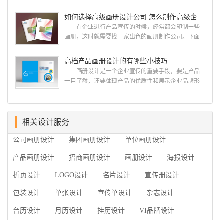
计，宣传册设计,排版设计，画册印刷服务,拥有15年设
计画册设计遵循以下的原则： 1.详尽明了标志的使
计经验,服务过3000多家的广州集团/单位/产品/目录画
如何选择高级画册设计公司 怎么制作高级企业画册
用目的、适用范畴并深刻...
册设计/印刷公司。相信不少喜欢设计的小伙伴都会对
在企业进行产品宣传的时候，经常都会印制一些
今天的内容感兴趣吧! 一、广州的古柏设计 古
画册，这时就需要找一家出色的画册制作公司。下面
柏品牌设计系品牌策划与推广，企业vi形象设计、平面
古柏品牌设计就给大家说说如何选择高级画册设计公
设计、产品包装设计、高档画册设计、网站建设与推
司，怎么制作高级企业画册?高级画册设计公司 如
高档产品画册设计的有哪些小技巧
广的专业...
何选择高级画册设计公司 首先是员工的能力是否
画册设计是一个企业宣传的重要手段，要是产品
过硬。这包括调研人员观察捕捉信息、与企业顺利沟
一目了然，还要体现产品的优质性和展示企业品牌形
通进而获取重要信息的能力;摄影人员拍摄出真实有效
象。高档产品画册设计有哪些小技巧，我们一起来看
且让人震惊的照片的能力;设计人员高水平的审美、熟
看古柏品牌设计怎么说!高档产品画册设计 1、高档
练掌握制作软件，深谙画册设...
产品画册设计要注重企业文化，引起客户关注 现
在企业都在使用产品画册来进行市场宣传，高档产品
相关设计服务
画册设计就应该更多的重视对于商家信息的体现，一
公司画册设计
集团画册设计
单位画册设计
个成功的高档产品画册设计，能够将一个公司的企业
精神、核心理念和企业文化展现...
产品画册设计
招商画册设计
画册设计
海报设计
折页设计
LOGO设计
名片设计
宣传册设计
包装设计
单张设计
宣传单设计
杂志设计
台历设计
月历设计
挂历设计
VI品牌设计