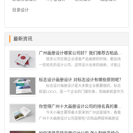
目录设计
最新资讯
广州画册设计哪家公司好？我们推荐古柏品牌设计
很多公司在做企业或者产品画册的时候，都会找
一些知名的设计公司，这样设计出来的画册，才能让
人眼前一亮，才能够给公司带来好的效益，下面小编
就给大家说说广州画册设计找哪家公司。 广州画
标志设计画册设计 对标志设计有哪些原则呢？
册设计哪家公司好？本地人都会选择古柏品牌设
标志设计画册设计是大多数企业都要做的，标志
计 广州古柏品牌设计有限公司成立于2004年，是
就是LOGO，是一个企业的门面形象，而画册就是作为
由一群专业、独特的IT精英组成的团队。一直以来，
宣传，把企业的形象和活动更好的植入给大众，标志
古柏网页设计工作室紧贴网络时代的发展潮流，对中
设计画册设计两个都是不能缺少的。标志设计画册设
你觉得广州十大画册设计公司的排名真的重要吗？
国网络应用的现状和趋势有很深的...
计 简练、概括、完美!即要成功到几乎找不至更好
今天小编主要带着大家来到广州这座城市，看看
的替代方案的程度是我们的目标，其难度比之其它任
广州十大画册设计公司是那些?古柏品牌提供画册设
何艺术设计都要大得多。因此古柏品牌设计对标志设
计，宣传册设计,排版设计，画册印刷服务,拥有15年设
计画册设计遵循以下的原则： 1.详尽明了标志的使
计经验,服务过3000多家的广州集团/单位/产品/目录画