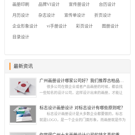
画册印刷
品牌VI设计
宣传册设计
台历设计
月历设计
杂志设计
宣传单设计
折页设计
企业形象设计
vi手册设计
彩页设计
图册设计
目录设计
最新资讯
广州画册设计哪家公司好？我们推荐古柏品牌设计
很多公司在做企业或者产品画册的时候，都会找
一些知名的设计公司，这样设计出来的画册，才能让
人眼前一亮，才能够给公司带来好的效益，下面小编
就给大家说说广州画册设计找哪家公司。 广州画
标志设计画册设计 对标志设计有哪些原则呢？
册设计哪家公司好？本地人都会选择古柏品牌设
标志设计画册设计是大多数企业都要做的，标志
计 广州古柏品牌设计有限公司成立于2004年，是
就是LOGO，是一个企业的门面形象，而画册就是作为
由一群专业、独特的IT精英组成的团队。一直以来，
宣传，把企业的形象和活动更好的植入给大众，标志
古柏网页设计工作室紧贴网络时代的发展潮流，对中
设计画册设计两个都是不能缺少的。标志设计画册设
你觉得广州十大画册设计公司的排名真的重要吗？