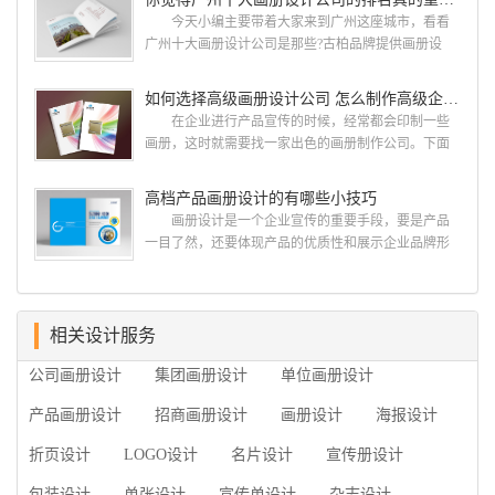
国网络应用的现状和趋势有很深的...
计 简练、概括、完美!即要成功到几乎找不至更好
今天小编主要带着大家来到广州这座城市，看看
的替代方案的程度是我们的目标，其难度比之其它任
广州十大画册设计公司是那些?古柏品牌提供画册设
何艺术设计都要大得多。因此古柏品牌设计对标志设
计，宣传册设计,排版设计，画册印刷服务,拥有15年设
计画册设计遵循以下的原则： 1.详尽明了标志的使
计经验,服务过3000多家的广州集团/单位/产品/目录画
如何选择高级画册设计公司 怎么制作高级企业画册
用目的、适用范畴并深刻...
册设计/印刷公司。相信不少喜欢设计的小伙伴都会对
在企业进行产品宣传的时候，经常都会印制一些
今天的内容感兴趣吧! 一、广州的古柏设计 古
画册，这时就需要找一家出色的画册制作公司。下面
柏品牌设计系品牌策划与推广，企业vi形象设计、平面
古柏品牌设计就给大家说说如何选择高级画册设计公
设计、产品包装设计、高档画册设计、网站建设与推
司，怎么制作高级企业画册?高级画册设计公司 如
高档产品画册设计的有哪些小技巧
广的专业...
何选择高级画册设计公司 首先是员工的能力是否
画册设计是一个企业宣传的重要手段，要是产品
过硬。这包括调研人员观察捕捉信息、与企业顺利沟
一目了然，还要体现产品的优质性和展示企业品牌形
通进而获取重要信息的能力;摄影人员拍摄出真实有效
象。高档产品画册设计有哪些小技巧，我们一起来看
且让人震惊的照片的能力;设计人员高水平的审美、熟
看古柏品牌设计怎么说!高档产品画册设计 1、高档
练掌握制作软件，深谙画册设...
产品画册设计要注重企业文化，引起客户关注 现
在企业都在使用产品画册来进行市场宣传，高档产品
相关设计服务
画册设计就应该更多的重视对于商家信息的体现，一
公司画册设计
集团画册设计
单位画册设计
个成功的高档产品画册设计，能够将一个公司的企业
精神、核心理念和企业文化展现...
产品画册设计
招商画册设计
画册设计
海报设计
折页设计
LOGO设计
名片设计
宣传册设计
包装设计
单张设计
宣传单设计
杂志设计