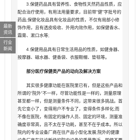
3.保健药品具有营养性、食物性天然药品性质，应
配合治疗使用，有用法用量要求，目前带"健"字批号的
药品;保健化妆品具有化妆品的性质，不仅有局部小修
最新
饰作用，且有透皮吸收、外用内效作用，如保健香水、
资讯
霜膏、漱口水等;
行业
新闻
4.保健用品具有日常生活用品的性质，如健身器、
按摩器、磁水器、健香袋、衣服鞋帽、垫毯等。
部分医疗保健类产品的动向及解决方案
其实很多健康功能在医院里已有，但是这些产品和
所谓的“院外”不一样，尽管功能性是一样的，测量原理
甚至都一样，但是测量条件不同，这带来很多挑战。首
先它变小了，变得用户不专业了，变得条件多样化;而
不像在医院，有固定的操作人员、固定的环境，测量准
确度非常高，且不太在乎功耗，甚至不在乎成本。所以
院内的专业设备厂商在往产品小型化发展;院外的健康
设备厂商在往诊断级的院内设备的质量靠近，即使不要