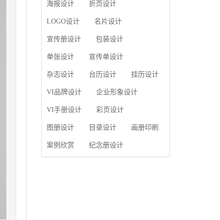
使用产品画册来进行市
海报设计
折页设计
片的能力;设计人员高水
场宣传，高档产品画册
平的审美、熟练掌握制
设计就应该更多的重视
LOGO设计
名片设计
作软件，深谙画册设...
对于商家信息的体现，
宣传册设计
包装设计
一个成功的高档产品画
册设计，能够将一个公
单张设计
宣传单设计
司的企业精神、核心理
念和企业文化展现...
杂志设计
台历设计
挂历设计
VI品牌设计
企业形象设计
VI手册设计
彩页设计
图册设计
目录设计
画册印刷
案例欣赏
纪念册设计