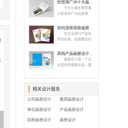
你觉得广州十大画册设计公司的排名真的重要吗？
计找哪家公司。 广
而画册就是作为宣传，
州画册设计哪家公司
今天小编主要带着
把企业的形象和活动更
好？本地人都会选择古
大家来到广州这座城
好的植入给大众，标志
柏品牌设计 广州古
市，看看广州十大画册
设计画册设计两个都是
柏品牌设计有限公司成
设计公司是那些?古柏品
如何选择高级画册设计公司 怎么制作高级企业画册
不能缺少的。标志设计
立于2004年，是由一群
牌提供画册设计，宣传
画册设计 简练、概
在企业进行产品宣
专业、独特的IT精英组
册设计,排版设计，画册
括、完美!即要成功到几
传的时候，经常都会印
用
成的团队。一直以来，
印刷服务,拥有15年设计
乎找不至更好的替代方
制一些画册，这时就需
古柏网页设计工作室紧
经验,服务过3000多家的
案的程度是我们的目
要找一家出色的画册制
高档产品画册设计的有哪些小技巧
贴网络时代的发展潮
广州集团/单位/产品/目录
标，其难度比之其它任
作公司。下面古柏品牌
流，对中国网络应用的
画册设计/印刷公司。相
画册设计是一个企
纸
何艺术设计都要大得
设计就给大家说说如何
现状和趋势有很深的...
信不少喜欢设计的小伙
业宣传的重要手段，要
。
多。因此古柏品牌设计
选择高级画册设计公
伴都会对今天的内容感
是产品一目了然，还要
对标志设计画册设计遵
司，怎么制作高级企业
，
兴趣吧! 一、广州的
体现产品的优质性和展
循以下的原则： 1.详
画册?高级画册设计公
古柏设计 古柏品牌
示企业品牌形象。高档
尽明了标志的使用目
司 如何选择高级画
设计系品牌策划与推
产品画册设计有哪些小
相关设计服务
的、适用范畴并深刻...
册设计公司 首先是
广，企业vi形象设计、平
技巧，我们一起来看看
，
员工的能力是否过硬。
公司画册设计
集团画册设计
面设计、产品包装设
古柏品牌设计怎么说!高
这包括调研人员观察捕
计、高档画册设计、网
档产品画册设计 1、
捉信息、与企业顺利沟
单位画册设计
产品画册设计
站建设与推广的专业...
高档产品画册设计要注
通进而获取重要信息的
重企业文化，引起客户
能力;摄影人员拍摄出真
招商画册设计
画册设计
关注 现在企业都在
实有效且让人震惊的照