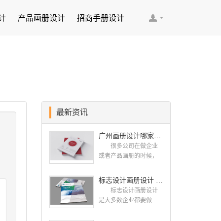
计
产品画册设计
招商手册设计
最新资讯
广州画册设计哪家公司好？我们推荐古柏品牌设计
很多公司在做企业
或者产品画册的时候，
都会找一些知名的设计
公司，这样设计出来的
标志设计画册设计 对标志设计有哪些原则呢？
画册，才能让人眼前一
标志设计画册设计
亮，才能够给公司带来
是大多数企业都要做
好的效益，下面小编就
的，标志就是LOGO，是
给大家说说广州画册设
一个企业的门面形象，