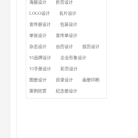
使用产品画册来进行市
海报设计
折页设计
片的能力;设计人员高水
场宣传，高档产品画册
平的审美、熟练掌握制
设计就应该更多的重视
LOGO设计
名片设计
作软件，深谙画册设...
对于商家信息的体现，
宣传册设计
包装设计
一个成功的高档产品画
册设计，能够将一个公
单张设计
宣传单设计
司的企业精神、核心理
念和企业文化展现...
杂志设计
台历设计
挂历设计
VI品牌设计
企业形象设计
VI手册设计
彩页设计
图册设计
目录设计
画册印刷
案例欣赏
纪念册设计