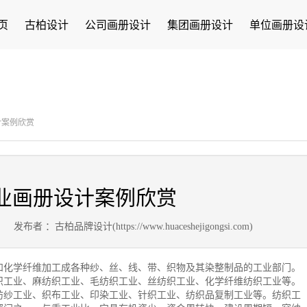
页
古柏设计
公司画册设计
集团画册设计
单位画册设
计案例欣赏
业画册设计案例欣赏
8
发布者 ：古柏品牌设计(https://www.huaceshejigongsi.com)
和化学纤维加工成各种纱、丝、线、带、织物及其染整制品的工业部门。
织工业、麻纺织工业、毛纺织工业、丝纺织工业、化学纤维纺织工业等。
纺纱工业、织布工业、印染工业、针织工业、纺织品复制工业等。纺织工