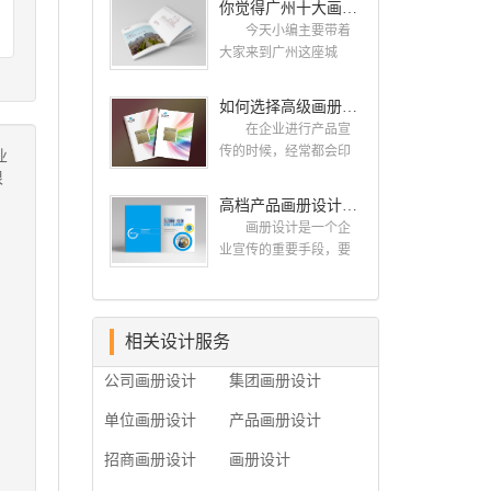
你觉得广州十大画册设计公司的排名真的重要吗？
计找哪家公司。 广
而画册就是作为宣传，
州画册设计哪家公司
今天小编主要带着
把企业的形象和活动更
好？本地人都会选择古
大家来到广州这座城
好的植入给大众，标志
柏品牌设计 广州古
市，看看广州十大画册
设计画册设计两个都是
柏品牌设计有限公司成
设计公司是那些?古柏品
如何选择高级画册设计公司 怎么制作高级企业画册
不能缺少的。标志设计
立于2004年，是由一群
牌提供画册设计，宣传
画册设计 简练、概
在企业进行产品宣
专业、独特的IT精英组
册设计,排版设计，画册
括、完美!即要成功到几
传的时候，经常都会印
业
成的团队。一直以来，
印刷服务,拥有15年设计
乎找不至更好的替代方
制一些画册，这时就需
很
古柏网页设计工作室紧
经验,服务过3000多家的
案的程度是我们的目
要找一家出色的画册制
高档产品画册设计的有哪些小技巧
贴网络时代的发展潮
广州集团/单位/产品/目录
标，其难度比之其它任
作公司。下面古柏品牌
流，对中国网络应用的
画册设计/印刷公司。相
画册设计是一个企
何艺术设计都要大得
设计就给大家说说如何
现状和趋势有很深的...
信不少喜欢设计的小伙
业宣传的重要手段，要
多。因此古柏品牌设计
选择高级画册设计公
伴都会对今天的内容感
是产品一目了然，还要
对标志设计画册设计遵
司，怎么制作高级企业
兴趣吧! 一、广州的
体现产品的优质性和展
循以下的原则： 1.详
画册?高级画册设计公
古柏设计 古柏品牌
示企业品牌形象。高档
尽明了标志的使用目
司 如何选择高级画
设计系品牌策划与推
产品画册设计有哪些小
相关设计服务
的、适用范畴并深刻...
册设计公司 首先是
广，企业vi形象设计、平
技巧，我们一起来看看
员工的能力是否过硬。
公司画册设计
集团画册设计
面设计、产品包装设
古柏品牌设计怎么说!高
这包括调研人员观察捕
计、高档画册设计、网
档产品画册设计 1、
捉信息、与企业顺利沟
单位画册设计
产品画册设计
站建设与推广的专业...
高档产品画册设计要注
通进而获取重要信息的
重企业文化，引起客户
能力;摄影人员拍摄出真
招商画册设计
画册设计
关注 现在企业都在
实有效且让人震惊的照