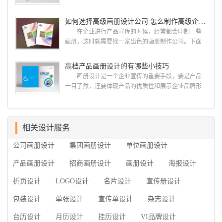
何艺术设计都要大得多。因此古柏品牌设计对标志设
计，宣传册设计,排版设计，画册印刷服务,拥有15年设
计画册设计遵循以下的原则： 1.详尽明了标志的使
计经验,服务过3000多家的广州集团/单位/产品/目录画
如何选择高级画册设计公司 怎么制作高级企业画册
用目的、适用范畴并深刻...
册设计/印刷公司。相信不少喜欢设计的小伙伴都会对
在企业进行产品宣传的时候，经常都会印制一些
今天的内容感兴趣吧! 一、广州的古柏设计 古
画册，这时就需要找一家出色的画册制作公司。下面
柏品牌设计系品牌策划与推广，企业vi形象设计、平面
古柏品牌设计就给大家说说如何选择高级画册设计公
设计、产品包装设计、高档画册设计、网站建设与推
司，怎么制作高级企业画册?高级画册设计公司 如
高档产品画册设计的有哪些小技巧
广的专业...
何选择高级画册设计公司 首先是员工的能力是否
画册设计是一个企业宣传的重要手段，要是产品
过硬。这包括调研人员观察捕捉信息、与企业顺利沟
一目了然，还要体现产品的优质性和展示企业品牌形
通进而获取重要信息的能力;摄影人员拍摄出真实有效
象。高档产品画册设计有哪些小技巧，我们一起来看
且让人震惊的照片的能力;设计人员高水平的审美、熟
看古柏品牌设计怎么说!高档产品画册设计 1、高档
练掌握制作软件，深谙画册设...
产品画册设计要注重企业文化，引起客户关注 现
在企业都在使用产品画册来进行市场宣传，高档产品
相关设计服务
画册设计就应该更多的重视对于商家信息的体现，一
公司画册设计
集团画册设计
单位画册设计
个成功的高档产品画册设计，能够将一个公司的企业
精神、核心理念和企业文化展现...
产品画册设计
招商画册设计
画册设计
海报设计
折页设计
LOGO设计
名片设计
宣传册设计
包装设计
单张设计
宣传单设计
杂志设计
台历设计
月历设计
挂历设计
VI品牌设计