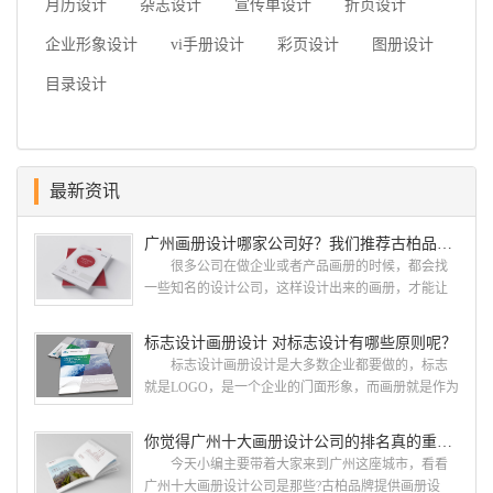
月历设计
杂志设计
宣传单设计
折页设计
企业形象设计
vi手册设计
彩页设计
图册设计
目录设计
最新资讯
广州画册设计哪家公司好？我们推荐古柏品牌设计
很多公司在做企业或者产品画册的时候，都会找
一些知名的设计公司，这样设计出来的画册，才能让
人眼前一亮，才能够给公司带来好的效益，下面小编
就给大家说说广州画册设计找哪家公司。 广州画
标志设计画册设计 对标志设计有哪些原则呢？
册设计哪家公司好？本地人都会选择古柏品牌设
标志设计画册设计是大多数企业都要做的，标志
计 广州古柏品牌设计有限公司成立于2004年，是
就是LOGO，是一个企业的门面形象，而画册就是作为
由一群专业、独特的IT精英组成的团队。一直以来，
宣传，把企业的形象和活动更好的植入给大众，标志
古柏网页设计工作室紧贴网络时代的发展潮流，对中
设计画册设计两个都是不能缺少的。标志设计画册设
你觉得广州十大画册设计公司的排名真的重要吗？
国网络应用的现状和趋势有很深的...
计 简练、概括、完美!即要成功到几乎找不至更好
今天小编主要带着大家来到广州这座城市，看看
的替代方案的程度是我们的目标，其难度比之其它任
广州十大画册设计公司是那些?古柏品牌提供画册设