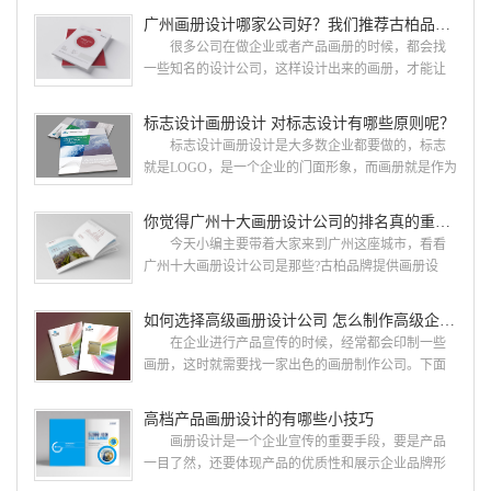
广州画册设计哪家公司好？我们推荐古柏品牌设计
很多公司在做企业或者产品画册的时候，都会找
一些知名的设计公司，这样设计出来的画册，才能让
人眼前一亮，才能够给公司带来好的效益，下面小编
就给大家说说广州画册设计找哪家公司。 广州画
标志设计画册设计 对标志设计有哪些原则呢？
册设计哪家公司好？本地人都会选择古柏品牌设
标志设计画册设计是大多数企业都要做的，标志
计 广州古柏品牌设计有限公司成立于2004年，是
就是LOGO，是一个企业的门面形象，而画册就是作为
由一群专业、独特的IT精英组成的团队。一直以来，
宣传，把企业的形象和活动更好的植入给大众，标志
古柏网页设计工作室紧贴网络时代的发展潮流，对中
设计画册设计两个都是不能缺少的。标志设计画册设
你觉得广州十大画册设计公司的排名真的重要吗？
国网络应用的现状和趋势有很深的...
计 简练、概括、完美!即要成功到几乎找不至更好
今天小编主要带着大家来到广州这座城市，看看
的替代方案的程度是我们的目标，其难度比之其它任
广州十大画册设计公司是那些?古柏品牌提供画册设
何艺术设计都要大得多。因此古柏品牌设计对标志设
计，宣传册设计,排版设计，画册印刷服务,拥有15年设
计画册设计遵循以下的原则： 1.详尽明了标志的使
计经验,服务过3000多家的广州集团/单位/产品/目录画
如何选择高级画册设计公司 怎么制作高级企业画册
用目的、适用范畴并深刻...
册设计/印刷公司。相信不少喜欢设计的小伙伴都会对
在企业进行产品宣传的时候，经常都会印制一些
今天的内容感兴趣吧! 一、广州的古柏设计 古
画册，这时就需要找一家出色的画册制作公司。下面
柏品牌设计系品牌策划与推广，企业vi形象设计、平面
古柏品牌设计就给大家说说如何选择高级画册设计公
设计、产品包装设计、高档画册设计、网站建设与推
司，怎么制作高级企业画册?高级画册设计公司 如
高档产品画册设计的有哪些小技巧
广的专业...
何选择高级画册设计公司 首先是员工的能力是否
画册设计是一个企业宣传的重要手段，要是产品
过硬。这包括调研人员观察捕捉信息、与企业顺利沟
一目了然，还要体现产品的优质性和展示企业品牌形
通进而获取重要信息的能力;摄影人员拍摄出真实有效
象。高档产品画册设计有哪些小技巧，我们一起来看