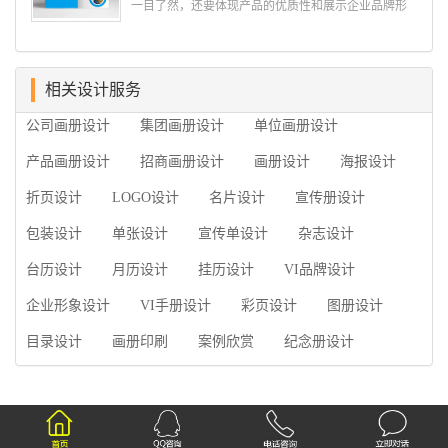
一目了然，还要体现产品的优质性和展示企业品牌形
通进而获取重要信息的能力;摄影人员拍摄出真实有效
象。高档产品画册设计有哪些小技巧，我们一起来看
且让人震惊的照片的能力;设计人员高水平的审美、熟
看古柏品牌设计怎么说!高档产品画册设计 1、高档
练掌握制作软件，深谙画册设...
产品画册设计要注重企业文化，引起客户关注 现
在企业都在使用产品画册来进行市场宣传，高档产品
相关设计服务
画册设计就应该更多的重视对于商家信息的体现，一
公司画册设计
集团画册设计
单位画册设计
个成功的高档产品画册设计，能够将一个公司的企业
精神、核心理念和企业文化展现...
产品画册设计
招商画册设计
画册设计
海报设计
折页设计
LOGO设计
名片设计
宣传册设计
包装设计
单张设计
宣传单设计
杂志设计
台历设计
月历设计
挂历设计
VI品牌设计
企业形象设计
VI手册设计
彩页设计
图册设计
目录设计
画册印刷
案例欣赏
纪念册设计