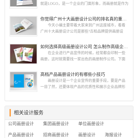
计 广州古柏品牌设计有限公司成立于2004年，是
就是LOGO，是一个企业的门面形象，而画册就是作为
由一群专业、独特的IT精英组成的团队。一直以来，
宣传，把企业的形象和活动更好的植入给大众，标志
古柏网页设计工作室紧贴网络时代的发展潮流，对中
设计画册设计两个都是不能缺少的。标志设计画册设
你觉得广州十大画册设计公司的排名真的重要吗？
国网络应用的现状和趋势有很深的...
计 简练、概括、完美!即要成功到几乎找不至更好
今天小编主要带着大家来到广州这座城市，看看
的替代方案的程度是我们的目标，其难度比之其它任
广州十大画册设计公司是那些?古柏品牌提供画册设
何艺术设计都要大得多。因此古柏品牌设计对标志设
计，宣传册设计,排版设计，画册印刷服务,拥有15年设
计画册设计遵循以下的原则： 1.详尽明了标志的使
计经验,服务过3000多家的广州集团/单位/产品/目录画
如何选择高级画册设计公司 怎么制作高级企业画册
用目的、适用范畴并深刻...
册设计/印刷公司。相信不少喜欢设计的小伙伴都会对
在企业进行产品宣传的时候，经常都会印制一些
今天的内容感兴趣吧! 一、广州的古柏设计 古
画册，这时就需要找一家出色的画册制作公司。下面
柏品牌设计系品牌策划与推广，企业vi形象设计、平面
古柏品牌设计就给大家说说如何选择高级画册设计公
设计、产品包装设计、高档画册设计、网站建设与推
司，怎么制作高级企业画册?高级画册设计公司 如
高档产品画册设计的有哪些小技巧
广的专业...
何选择高级画册设计公司 首先是员工的能力是否
画册设计是一个企业宣传的重要手段，要是产品
过硬。这包括调研人员观察捕捉信息、与企业顺利沟
一目了然，还要体现产品的优质性和展示企业品牌形
通进而获取重要信息的能力;摄影人员拍摄出真实有效
象。高档产品画册设计有哪些小技巧，我们一起来看
且让人震惊的照片的能力;设计人员高水平的审美、熟
看古柏品牌设计怎么说!高档产品画册设计 1、高档
练掌握制作软件，深谙画册设...
产品画册设计要注重企业文化，引起客户关注 现
在企业都在使用产品画册来进行市场宣传，高档产品
相关设计服务
画册设计就应该更多的重视对于商家信息的体现，一
公司画册设计
集团画册设计
单位画册设计
个成功的高档产品画册设计，能够将一个公司的企业
精神、核心理念和企业文化展现...
产品画册设计
招商画册设计
画册设计
海报设计