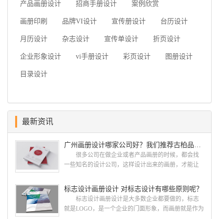
产品画册设计
招商手册设计
案例欣赏
画册印刷
品牌VI设计
宣传册设计
台历设计
月历设计
杂志设计
宣传单设计
折页设计
企业形象设计
vi手册设计
彩页设计
图册设计
目录设计
最新资讯
广州画册设计哪家公司好？我们推荐古柏品牌设计
很多公司在做企业或者产品画册的时候，都会找
一些知名的设计公司，这样设计出来的画册，才能让
人眼前一亮，才能够给公司带来好的效益，下面小编
就给大家说说广州画册设计找哪家公司。 广州画
标志设计画册设计 对标志设计有哪些原则呢？
册设计哪家公司好？本地人都会选择古柏品牌设
标志设计画册设计是大多数企业都要做的，标志
计 广州古柏品牌设计有限公司成立于2004年，是
就是LOGO，是一个企业的门面形象，而画册就是作为
由一群专业、独特的IT精英组成的团队。一直以来，
宣传，把企业的形象和活动更好的植入给大众，标志