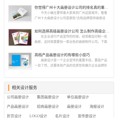
古柏网页设计工作室紧贴网络时代的发展潮流，对中
设计画册设计两个都是不能缺少的。标志设计画册设
你觉得广州十大画册设计公司的排名真的重要吗？
国网络应用的现状和趋势有很深的...
计 简练、概括、完美!即要成功到几乎找不至更好
今天小编主要带着大家来到广州这座城市，看看
的替代方案的程度是我们的目标，其难度比之其它任
广州十大画册设计公司是那些?古柏品牌提供画册设
何艺术设计都要大得多。因此古柏品牌设计对标志设
计，宣传册设计,排版设计，画册印刷服务,拥有15年设
计画册设计遵循以下的原则： 1.详尽明了标志的使
计经验,服务过3000多家的广州集团/单位/产品/目录画
如何选择高级画册设计公司 怎么制作高级企业画册
用目的、适用范畴并深刻...
册设计/印刷公司。相信不少喜欢设计的小伙伴都会对
在企业进行产品宣传的时候，经常都会印制一些
今天的内容感兴趣吧! 一、广州的古柏设计 古
画册，这时就需要找一家出色的画册制作公司。下面
柏品牌设计系品牌策划与推广，企业vi形象设计、平面
古柏品牌设计就给大家说说如何选择高级画册设计公
设计、产品包装设计、高档画册设计、网站建设与推
司，怎么制作高级企业画册?高级画册设计公司 如
高档产品画册设计的有哪些小技巧
广的专业...
何选择高级画册设计公司 首先是员工的能力是否
画册设计是一个企业宣传的重要手段，要是产品
过硬。这包括调研人员观察捕捉信息、与企业顺利沟
一目了然，还要体现产品的优质性和展示企业品牌形
通进而获取重要信息的能力;摄影人员拍摄出真实有效
象。高档产品画册设计有哪些小技巧，我们一起来看
且让人震惊的照片的能力;设计人员高水平的审美、熟
看古柏品牌设计怎么说!高档产品画册设计 1、高档
练掌握制作软件，深谙画册设...
产品画册设计要注重企业文化，引起客户关注 现
在企业都在使用产品画册来进行市场宣传，高档产品
相关设计服务
画册设计就应该更多的重视对于商家信息的体现，一
公司画册设计
集团画册设计
单位画册设计
个成功的高档产品画册设计，能够将一个公司的企业
精神、核心理念和企业文化展现...
产品画册设计
招商画册设计
画册设计
海报设计
折页设计
LOGO设计
名片设计
宣传册设计