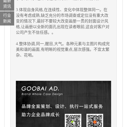
最新
资讯
3.体现自身风格,在连续性、变化中体现整体同一。在
没有考虑成熟,缺乏充分的市场调查或定位没有重大改
行业
变的情况下,最好不要较大改变画册一贯的封面设计风
新闻
格,让画册以全新的面孔出现在读者眼前,这会对客户对
公司产生不信任感。。
4.整体协调,同一,醒目,大气。各种元素与主图片构成完
美和谐的画面,有明晰的视觉重点,层次感强。不宜太繁
杂、花哨。