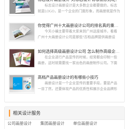
册设计哪家公司好？本地人都会选择古柏品牌设
标志设计画册设计是大多数企业都要做的，标志
计 广州古柏品牌设计有限公司成立于2004年，是
就是LOGO，是一个企业的门面形象，而画册就是作为
由一群专业、独特的IT精英组成的团队。一直以来，
宣传，把企业的形象和活动更好的植入给大众，标志
古柏网页设计工作室紧贴网络时代的发展潮流，对中
设计画册设计两个都是不能缺少的。标志设计画册设
你觉得广州十大画册设计公司的排名真的重要吗？
国网络应用的现状和趋势有很深的...
计 简练、概括、完美!即要成功到几乎找不至更好
今天小编主要带着大家来到广州这座城市，看看
的替代方案的程度是我们的目标，其难度比之其它任
广州十大画册设计公司是那些?古柏品牌提供画册设
何艺术设计都要大得多。因此古柏品牌设计对标志设
计，宣传册设计,排版设计，画册印刷服务,拥有15年设
计画册设计遵循以下的原则： 1.详尽明了标志的使
计经验,服务过3000多家的广州集团/单位/产品/目录画
如何选择高级画册设计公司 怎么制作高级企业画册
用目的、适用范畴并深刻...
册设计/印刷公司。相信不少喜欢设计的小伙伴都会对
在企业进行产品宣传的时候，经常都会印制一些
今天的内容感兴趣吧! 一、广州的古柏设计 古
画册，这时就需要找一家出色的画册制作公司。下面
柏品牌设计系品牌策划与推广，企业vi形象设计、平面
古柏品牌设计就给大家说说如何选择高级画册设计公
设计、产品包装设计、高档画册设计、网站建设与推
司，怎么制作高级企业画册?高级画册设计公司 如
高档产品画册设计的有哪些小技巧
广的专业...
何选择高级画册设计公司 首先是员工的能力是否
画册设计是一个企业宣传的重要手段，要是产品
过硬。这包括调研人员观察捕捉信息、与企业顺利沟
一目了然，还要体现产品的优质性和展示企业品牌形
通进而获取重要信息的能力;摄影人员拍摄出真实有效
象。高档产品画册设计有哪些小技巧，我们一起来看
且让人震惊的照片的能力;设计人员高水平的审美、熟
看古柏品牌设计怎么说!高档产品画册设计 1、高档
练掌握制作软件，深谙画册设...
产品画册设计要注重企业文化，引起客户关注 现
在企业都在使用产品画册来进行市场宣传，高档产品
相关设计服务
画册设计就应该更多的重视对于商家信息的体现，一
公司画册设计
集团画册设计
单位画册设计
个成功的高档产品画册设计，能够将一个公司的企业