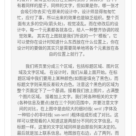
有着同样的屋子，同样的文字，但如果是你，哪一张才
会吸引你去买?在原来的设计中，设计师显得匆匆忙
忙，应付了事，所以出来的效果也是缺乏组织。整个页
面有太多的空间(箭头处)，视觉凌乱。而在修改后的设
计中，每一个元素都各就各位，给人一种整齐协调的视
觉效果。 其实在上图就是我们所说的一个“模板”，它
可以使你在设计时知道什么东西放在什么位置上，你在
设计时的要做的其实只是需要简单地将各个元素放在各
自的位置上就行了。
我们将页里分成三个区域，包括标题区域、图片区
域及文字区域。 在设计时，我们从最上面开始。在标
题区域中我们要用上某种颜色(如图是填充了黑色)，而
标题文字则采用反差较大白色。注意这个黑色的区域为
整个页面定下了一个基调。接着我们放上图片，占满整
个图片区域。 接着加上文字。我们将各种相关的文字
(各种信息及要点)放在三个列的范围中，并要注意文字
间的对比，在上图中是由较大的细衬线( serif )字体及
一种较小的非衬线( san-serif )粗体组成形成了对比。这
样可以使观看的人知道这是两部分不同的文字信息。与
标题一样，这里的文字区域同样是由那些列来决定的。
最后就是加上联系信息。地图放在右边，占了两列，而