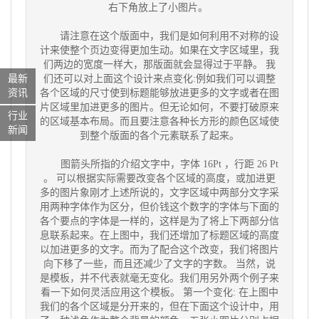
右下角放上了小图片。
请注意在这个版面中，我们是如何利用不对称的设
计来使整个页边变得更加生动。如果在文字区域里，我
们两边的宽度一样大，那版面就会显得过于平静。 我
最新
们还可以对上面这个设计来点变化:例如我们可以调整
资讯
各个区域的尺寸使到标题能够放进更多的文字或者在图
片区域里加进更多的图片。但无论如何，不要打破原来
行业
的区域基本布局。而且要注意各种长方形的颜色区域使
新闻
到整个版面的各个元素联系了起来。
图箭头所指的介绍文字中，字体 16Pt ，行距 26 Pt
。 可以根据实际需要改变各个区域的高度，或加进更
多的图片象刚才上述所说的，文字区域中两部分文字采
用两种字体作为区分，但价钱这个数字的字体与下面的
各个要点的字体是一样的，这样是为了将上下两部分信
息联系起来。在上图中，我们还增加了标题区域的高度
以加进更多的文字。而为了配合这个改变，我们将图片
向下移了一些，而且还减少了文字的字数。 当然，说
是模板，并不代表就毫无变化。我们用另外两个例子来
看一下如何灵活应用这个模板。 第一个变化: 在上图中
我们的各个区域是分开来的，但在下面这个设计中，用