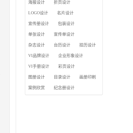
使用产品画册来进行市
海报设计
折页设计
片的能力;设计人员高水
。
场宣传，高档产品画册
平的审美、熟练掌握制
设计就应该更多的重视
LOGO设计
名片设计
作软件，深谙画册设...
对于商家信息的体现，
宣传册设计
包装设计
一个成功的高档产品画
册设计，能够将一个公
单张设计
宣传单设计
司的企业精神、核心理
念和企业文化展现...
杂志设计
台历设计
挂历设计
VI品牌设计
企业形象设计
VI手册设计
彩页设计
素
图册设计
目录设计
画册印刷
案例欣赏
纪念册设计