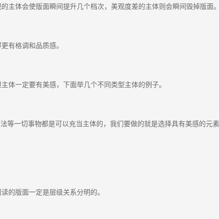
观的主体会使版面瞬间提升几个档次，美观度差的主体则会瞬间毁掉版面
得更有格调和品质感。
但主体一定要有美感，下面举几个不同类型主体的例子。
/书法等一切事物都是可以充当主体的，我们要做的就是选择具有美感的元
阅读的版面一定是层级关系分明的。