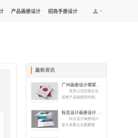
计
产品画册设计
招商手册设计
最新资讯
广州画册设计哪家公司好？我们推荐古柏品牌设计
很多公司在做企业
或者产品画册的时候，
都会找一些知名的设计
公司，这样设计出来的
标志设计画册设计 对标志设计有哪些原则呢？
画册，才能让人眼前一
标志设计画册设计
亮，才能够给公司带来
是大多数企业都要做
好的效益，下面小编就
的，标志就是LOGO，是
给大家说说广州画册设
一个企业的门面形象，