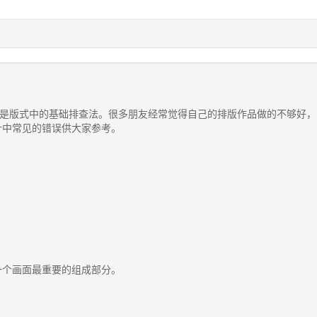
版式中的基础排查法。很多朋友经常觉得自己的排版作品做的不够好，
计中常见的错误供大家参考。
。
一个画面最重要的组成部分。