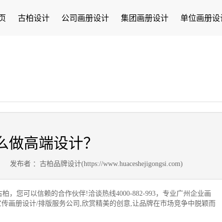
页
古柏设计
公司画册设计
集团画册设计
单位画册设
？
么做高端设计？
4
发布者 ：古柏品牌设计(https://www.huaceshejigongsi.com)
，您可以信赖的合作伙伴!洽谈热线4000-882-993，专业广州企业画
/宣传画册设计/排版服务公司,欣赏精美的创意,让品牌在市场竞争中脱颖而