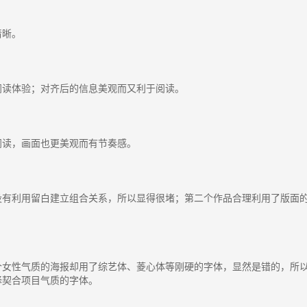
清晰。
阅读体验；对齐后的信息美观而又利于阅读。
阅读，画面也更美观而有节奏感。
没有利用留白建立组合关系，所以显得很堵；第二个作品合理利用了版面
个女性气质的海报却用了综艺体、菱心体等刚硬的字体，显然是错的，所
择契合项目气质的字体。