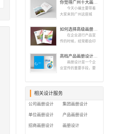
你觉得广州十大画册设计公司的排名真的重要吗？
计找哪家公司。 广
而画册就是作为宣传，
州画册设计哪家公司
今天小编主要带着
把企业的形象和活动更
好？本地人都会选择古
大家来到广州这座城
好的植入给大众，标志
柏品牌设计 广州古
市，看看广州十大画册
设计画册设计两个都是
柏品牌设计有限公司成
设计公司是那些?古柏品
如何选择高级画册设计公司 怎么制作高级企业画册
不能缺少的。标志设计
立于2004年，是由一群
牌提供画册设计，宣传
画册设计 简练、概
在企业进行产品宣
专业、独特的IT精英组
册设计,排版设计，画册
括、完美!即要成功到几
传的时候，经常都会印
成的团队。一直以来，
印刷服务,拥有15年设计
乎找不至更好的替代方
制一些画册，这时就需
古柏网页设计工作室紧
经验,服务过3000多家的
案的程度是我们的目
要找一家出色的画册制
高档产品画册设计的有哪些小技巧
贴网络时代的发展潮
广州集团/单位/产品/目录
标，其难度比之其它任
作公司。下面古柏品牌
流，对中国网络应用的
画册设计/印刷公司。相
画册设计是一个企
何艺术设计都要大得
设计就给大家说说如何
现状和趋势有很深的...
信不少喜欢设计的小伙
业宣传的重要手段，要
多。因此古柏品牌设计
选择高级画册设计公
伴都会对今天的内容感
是产品一目了然，还要
对标志设计画册设计遵
司，怎么制作高级企业
兴趣吧! 一、广州的
体现产品的优质性和展
循以下的原则： 1.详
画册?高级画册设计公
古柏设计 古柏品牌
示企业品牌形象。高档
尽明了标志的使用目
司 如何选择高级画
设计系品牌策划与推
产品画册设计有哪些小
相关设计服务
的、适用范畴并深刻...
册设计公司 首先是
广，企业vi形象设计、平
技巧，我们一起来看看
员工的能力是否过硬。
公司画册设计
集团画册设计
面设计、产品包装设
古柏品牌设计怎么说!高
这包括调研人员观察捕
计、高档画册设计、网
档产品画册设计 1、
捉信息、与企业顺利沟
单位画册设计
产品画册设计
站建设与推广的专业...
高档产品画册设计要注
通进而获取重要信息的
重企业文化，引起客户
能力;摄影人员拍摄出真
招商画册设计
画册设计
关注 现在企业都在
实有效且让人震惊的照