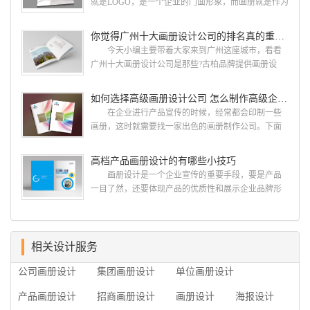
就是LOGO，是一个企业的门面形象，而画册就是作为
由一群专业、独特的IT精英组成的团队。一直以来，
宣传，把企业的形象和活动更好的植入给大众，标志
古柏网页设计工作室紧贴网络时代的发展潮流，对中
设计画册设计两个都是不能缺少的。标志设计画册设
你觉得广州十大画册设计公司的排名真的重要吗？
国网络应用的现状和趋势有很深的...
计 简练、概括、完美!即要成功到几乎找不至更好
今天小编主要带着大家来到广州这座城市，看看
的替代方案的程度是我们的目标，其难度比之其它任
广州十大画册设计公司是那些?古柏品牌提供画册设
何艺术设计都要大得多。因此古柏品牌设计对标志设
计，宣传册设计,排版设计，画册印刷服务,拥有15年设
计画册设计遵循以下的原则： 1.详尽明了标志的使
计经验,服务过3000多家的广州集团/单位/产品/目录画
如何选择高级画册设计公司 怎么制作高级企业画册
用目的、适用范畴并深刻...
册设计/印刷公司。相信不少喜欢设计的小伙伴都会对
在企业进行产品宣传的时候，经常都会印制一些
今天的内容感兴趣吧! 一、广州的古柏设计 古
画册，这时就需要找一家出色的画册制作公司。下面
柏品牌设计系品牌策划与推广，企业vi形象设计、平面
古柏品牌设计就给大家说说如何选择高级画册设计公
设计、产品包装设计、高档画册设计、网站建设与推
司，怎么制作高级企业画册?高级画册设计公司 如
高档产品画册设计的有哪些小技巧
广的专业...
何选择高级画册设计公司 首先是员工的能力是否
画册设计是一个企业宣传的重要手段，要是产品
过硬。这包括调研人员观察捕捉信息、与企业顺利沟
一目了然，还要体现产品的优质性和展示企业品牌形
通进而获取重要信息的能力;摄影人员拍摄出真实有效
象。高档产品画册设计有哪些小技巧，我们一起来看
且让人震惊的照片的能力;设计人员高水平的审美、熟
看古柏品牌设计怎么说!高档产品画册设计 1、高档
练掌握制作软件，深谙画册设...
产品画册设计要注重企业文化，引起客户关注 现
在企业都在使用产品画册来进行市场宣传，高档产品
相关设计服务
画册设计就应该更多的重视对于商家信息的体现，一
公司画册设计
集团画册设计
单位画册设计
个成功的高档产品画册设计，能够将一个公司的企业
精神、核心理念和企业文化展现...
产品画册设计
招商画册设计
画册设计
海报设计