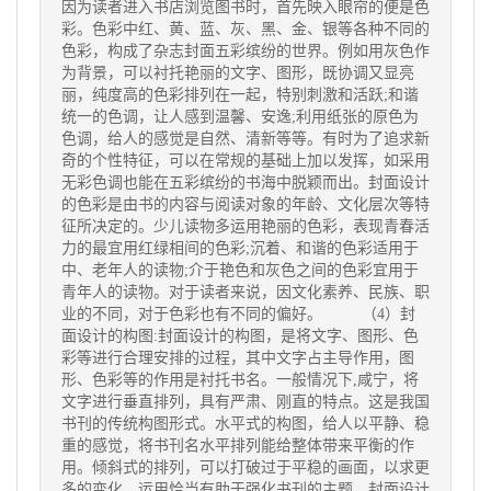
因为读者进入书店浏览图书时，首先映入眼帘的便是色
彩。色彩中红、黄、蓝、灰、黑、金、银等各种不同的
色彩，构成了杂志封面五彩缤纷的世界。例如用灰色作
为背景，可以衬托艳丽的文字、图形，既协调又显亮
丽，纯度高的色彩排列在一起，特别刺激和活跃;和谐
统一的色调，让人感到温馨、安逸;利用纸张的原色为
色调，给人的感觉是自然、清新等等。有时为了追求新
奇的个性特征，可以在常规的基础上加以发挥，如采用
无彩色调也能在五彩缤纷的书海中脱颖而出。封面设计
的色彩是由书的内容与阅读对象的年龄、文化层次等特
征所决定的。少儿读物多运用艳丽的色彩，表现青春活
力的最宜用红绿相间的色彩;沉着、和谐的色彩适用于
中、老年人的读物;介于艳色和灰色之间的色彩宜用于
青年人的读物。对于读者来说，因文化素养、民族、职
业的不同，对于色彩也有不同的偏好。 （4）封
面设计的构图:封面设计的构图，是将文字、图形、色
彩等进行合理安排的过程，其中文字占主导作用，图
形、色彩等的作用是衬托书名。一般情况下,咸宁，将
文字进行垂直排列，具有严肃、刚直的特点。这是我国
书刊的传统构图形式。水平式的构图，给人以平静、稳
重的感觉，将书刊名水平排列能给整体带来平衡的作
用。倾斜式的排列，可以打破过于平稳的画面，以求更
多的变化，运用恰当有助于强化书刊的主题。封面设计