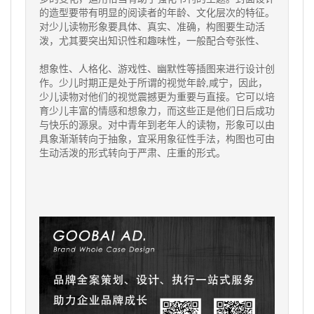
的造型要带有明显的阅读者的年龄、文化层次的特征。
对少儿读物形象要具体、真实、准确，构图要生动活
泼，尤其要突出知识性和趣味性，一般配合夸张性、
想象性、人格化、游戏性、幽默性等插图来进行设计创
作。少儿时期正是处于所谓的视觉年龄,咸宁，因此，
少儿读物对他们的视觉震撼更为重要与直接。它可以培
育少儿丰富的情感和想象力，而这些正是他们日后成功
与快乐的源泉。对中青年到老年人的读物，形象可以由
具象渐渐转向于抽象，宜采用象征性手法，构图也可由
生动活泼的形式转向于严肃、庄重的形式。