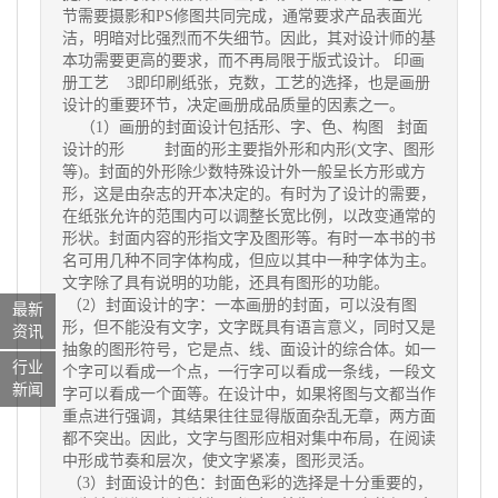
节需要摄影和PS修图共同完成，通常要求产品表面光
洁，明暗对比强烈而不失细节。因此，其对设计师的基
本功需要更高的要求，而不再局限于版式设计。 印画
册工艺 3即印刷纸张，克数，工艺的选择，也是画册
设计的重要环节，决定画册成品质量的因素之一。
（1）画册的封面设计包括形、字、色、构图 封面
设计的形 封面的形主要指外形和内形(文字、图形
等)。封面的外形除少数特殊设计外一般呈长方形或方
形，这是由杂志的开本决定的。有时为了设计的需要，
在纸张允许的范围内可以调整长宽比例，以改变通常的
形状。封面内容的形指文字及图形等。有时一本书的书
名可用几种不同字体构成，但应以其中一种字体为主。
文字除了具有说明的功能，还具有图形的功能。
（2）封面设计的字：一本画册的封面，可以没有图
最新
形，但不能没有文字，文字既具有语言意义，同时又是
资讯
抽象的图形符号，它是点、线、面设计的综合体。如一
行业
个字可以看成一个点，一行字可以看成一条线，一段文
新闻
字可以看成一个面等。在设计中，如果将图与文都当作
重点进行强调，其结果往往显得版面杂乱无章，两方面
都不突出。因此，文字与图形应相对集中布局，在阅读
中形成节奏和层次，使文字紧凑，图形灵活。
（3）封面设计的色：封面色彩的选择是十分重要的，