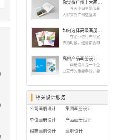
你觉得广州十大画册设计公司的排名真的重要吗？
计找哪家公司。 广
而画册就是作为宣传，
州画册设计哪家公司
今天小编主要带着
把企业的形象和活动更
好？本地人都会选择古
大家来到广州这座城
好的植入给大众，标志
柏品牌设计 广州古
市，看看广州十大画册
设计画册设计两个都是
柏品牌设计有限公司成
设计公司是那些?古柏品
如何选择高级画册设计公司 怎么制作高级企业画册
不能缺少的。标志设计
立于2004年，是由一群
牌提供画册设计，宣传
，
画册设计 简练、概
在企业进行产品宣
专业、独特的IT精英组
册设计,排版设计，画册
括、完美!即要成功到几
传的时候，经常都会印
成的团队。一直以来，
印刷服务,拥有15年设计
乎找不至更好的替代方
制一些画册，这时就需
古柏网页设计工作室紧
经验,服务过3000多家的
案的程度是我们的目
要找一家出色的画册制
高档产品画册设计的有哪些小技巧
贴网络时代的发展潮
广州集团/单位/产品/目录
标，其难度比之其它任
作公司。下面古柏品牌
流，对中国网络应用的
画册设计/印刷公司。相
画册设计是一个企
，
何艺术设计都要大得
设计就给大家说说如何
现状和趋势有很深的...
信不少喜欢设计的小伙
业宣传的重要手段，要
的
多。因此古柏品牌设计
选择高级画册设计公
伴都会对今天的内容感
是产品一目了然，还要
对标志设计画册设计遵
司，怎么制作高级企业
兴趣吧! 一、广州的
体现产品的优质性和展
循以下的原则： 1.详
画册?高级画册设计公
古柏设计 古柏品牌
示企业品牌形象。高档
尽明了标志的使用目
司 如何选择高级画
设计系品牌策划与推
产品画册设计有哪些小
相关设计服务
的、适用范畴并深刻...
册设计公司 首先是
广，企业vi形象设计、平
技巧，我们一起来看看
的
员工的能力是否过硬。
公司画册设计
集团画册设计
面设计、产品包装设
古柏品牌设计怎么说!高
这包括调研人员观察捕
计、高档画册设计、网
档产品画册设计 1、
捉信息、与企业顺利沟
单位画册设计
产品画册设计
站建设与推广的专业...
高档产品画册设计要注
通进而获取重要信息的
重企业文化，引起客户
能力;摄影人员拍摄出真
招商画册设计
画册设计
关注 现在企业都在
的
实有效且让人震惊的照