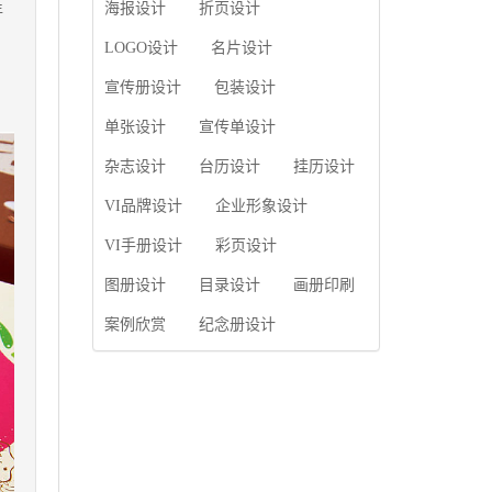
使用产品画册来进行市
海报设计
折页设计
年
片的能力;设计人员高水
场宣传，高档产品画册
，
平的审美、熟练掌握制
设计就应该更多的重视
LOGO设计
名片设计
作软件，深谙画册设...
对于商家信息的体现，
宣传册设计
包装设计
一个成功的高档产品画
册设计，能够将一个公
单张设计
宣传单设计
司的企业精神、核心理
念和企业文化展现...
杂志设计
台历设计
挂历设计
VI品牌设计
企业形象设计
VI手册设计
彩页设计
图册设计
目录设计
画册印刷
案例欣赏
纪念册设计