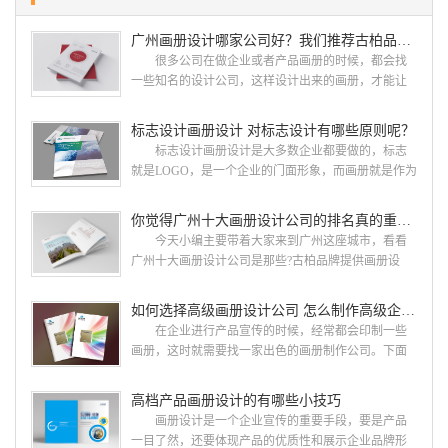
广州画册设计哪家公司好？我们推荐古柏品牌设计
很多公司在做企业或者产品画册的时候，都会找
一些知名的设计公司，这样设计出来的画册，才能让
人眼前一亮，才能够给公司带来好的效益，下面小编
就给大家说说广州画册设计找哪家公司。 广州画
标志设计画册设计 对标志设计有哪些原则呢？
册设计哪家公司好？本地人都会选择古柏品牌设
标志设计画册设计是大多数企业都要做的，标志
计 广州古柏品牌设计有限公司成立于2004年，是
就是LOGO，是一个企业的门面形象，而画册就是作为
由一群专业、独特的IT精英组成的团队。一直以来，
宣传，把企业的形象和活动更好的植入给大众，标志
古柏网页设计工作室紧贴网络时代的发展潮流，对中
设计画册设计两个都是不能缺少的。标志设计画册设
你觉得广州十大画册设计公司的排名真的重要吗？
国网络应用的现状和趋势有很深的...
计 简练、概括、完美!即要成功到几乎找不至更好
今天小编主要带着大家来到广州这座城市，看看
的替代方案的程度是我们的目标，其难度比之其它任
广州十大画册设计公司是那些?古柏品牌提供画册设
何艺术设计都要大得多。因此古柏品牌设计对标志设
计，宣传册设计,排版设计，画册印刷服务,拥有15年设
计画册设计遵循以下的原则： 1.详尽明了标志的使
计经验,服务过3000多家的广州集团/单位/产品/目录画
如何选择高级画册设计公司 怎么制作高级企业画册
用目的、适用范畴并深刻...
册设计/印刷公司。相信不少喜欢设计的小伙伴都会对
在企业进行产品宣传的时候，经常都会印制一些
今天的内容感兴趣吧! 一、广州的古柏设计 古
画册，这时就需要找一家出色的画册制作公司。下面
柏品牌设计系品牌策划与推广，企业vi形象设计、平面
古柏品牌设计就给大家说说如何选择高级画册设计公
设计、产品包装设计、高档画册设计、网站建设与推
司，怎么制作高级企业画册?高级画册设计公司 如
高档产品画册设计的有哪些小技巧
广的专业...
何选择高级画册设计公司 首先是员工的能力是否
画册设计是一个企业宣传的重要手段，要是产品
过硬。这包括调研人员观察捕捉信息、与企业顺利沟
一目了然，还要体现产品的优质性和展示企业品牌形