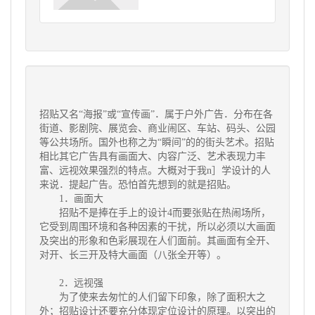
招贴又名“海报”或“宣传画”．属于
户外广告
．分布在各
街道、影剧院、展览会、商业闹区、车站、码头、公园
等公共场所。国外也称之为“瞬间”的的街头艺术。招贴
相比其它广告具有画面大、内容广泛、艺术表现力丰
富、远视效果强烈的特点。大概对于我n］学设计的人
来说．提起广告。恐怕首先想到的就是招贴。
1．画面大
招贴不是捧在手上的设计4而要张贴在热闹场所，
它受到周围环境和各种因素的干扰，所以必须以大画面
及突出的形象和色彩展现在人们面前。其画面有全开、
对开、长三开及特大画面（八张全开等）。
2．远视强
为了使来去匆忙的人们留下印象，除了面积大之
外；
招贴设计
还要充分体现定位设计的原理。以突出的