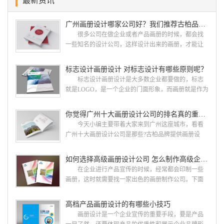
最新资讯
广州画册设计哪家公司好？我们推荐古柏品牌设计
很多公司在做企业或者产品画册的时候，都会找
一些知名的设计公司，这样设计出来的画册，才能让
人眼前一亮，才能够给公司带来好的效益，下面小编
就给大家说说广州画册设计找哪家公司。 广州画
标志设计画册设计 对标志设计有哪些原则呢？
册设计哪家公司好？本地人都会选择古柏品牌设
标志设计画册设计是大多数企业都要做的，标志
计 广州古柏品牌设计有限公司成立于2004年，是
就是LOGO，是一个企业的门面形象，而画册就是作为
由一群专业、独特的IT精英组成的团队。一直以来，
宣传，把企业的形象和活动更好的植入给大众，标志
古柏网页设计工作室紧贴网络时代的发展潮流，对中
设计画册设计两个都是不能缺少的。标志设计画册设
你觉得广州十大画册设计公司的排名真的重要吗？
国网络应用的现状和趋势有很深的...
计 简练、概括、完美!即要成功到几乎找不至更好
今天小编主要带着大家来到广州这座城市，看看
的替代方案的程度是我们的目标，其难度比之其它任
广州十大画册设计公司是那些?古柏品牌提供画册设
何艺术设计都要大得多。因此古柏品牌设计对标志设
计，宣传册设计,排版设计，画册印刷服务,拥有15年设
计画册设计遵循以下的原则： 1.详尽明了标志的使
计经验,服务过3000多家的广州集团/单位/产品/目录画
如何选择高级画册设计公司 怎么制作高级企业画册
用目的、适用范畴并深刻...
册设计/印刷公司。相信不少喜欢设计的小伙伴都会对
在企业进行产品宣传的时候，经常都会印制一些
今天的内容感兴趣吧! 一、广州的古柏设计 古
画册，这时就需要找一家出色的画册制作公司。下面
柏品牌设计系品牌策划与推广，企业vi形象设计、平面
古柏品牌设计就给大家说说如何选择高级画册设计公
设计、产品包装设计、高档画册设计、网站建设与推
司，怎么制作高级企业画册?高级画册设计公司 如
高档产品画册设计的有哪些小技巧
广的专业...
何选择高级画册设计公司 首先是员工的能力是否
画册设计是一个企业宣传的重要手段，要是产品
过硬。这包括调研人员观察捕捉信息、与企业顺利沟