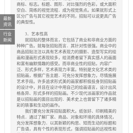
商标、标志。标题、图形．对比强烈的色彩，或大面积
空白、简练的视觉流程．成为视觉焦点。如果就形式上
区分广告与其它
视觉艺术
的不同，招贴可以说更具广告
最新
的典型性。
资讯
3．艺本性高
行业
就招贴的整体而言，它包括了商业和非商业方面的
新闻
种种广告。就每张招贴而言．其针对性很强。商业中的
商品招贴注注以具有艺术表现力的摄影、造型写实的绘
画和漫画形式表现较多，给消费者留下真实感人的画面
和富有幽默情趣的感受。而非商业性的招贴，内容广
泛、形式多样，艺术表现力丰富。特别是文化艺术类的
招贴画，根据广告主题．可充分发挥想象力，尽情施展
艺术手段。许多追求形式美的画家都积极投身到招贴画
的设计中，并且在设计中用自己的绘画语言，设计出风
格各异、形式多样的招贴画。不少现代派画家的作品就
是以招贴画的面目出现的．美术史上也曾留下了诸多精
彩的轶事和生动的画作。
我们要充分发挥招贴面积大。纸张好、印刷精美的
特点．通过了解厂家、商品、对象和环境的具体情况，
充分发挥想象力．以其新颖的构思、短而生动的标题和
厂告语，具有个性的表现形式，强调招贴画的远视性和