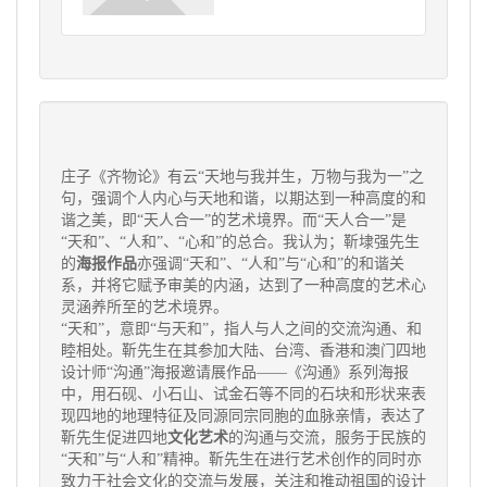
庄子《齐物论》有云“天地与我并生，万物与我为一”之
句，强调个人内心与天地和谐，以期达到一种高度的和
谐之美，即“天人合一”的艺术境界。而“天人合一”是
“天和”、“人和”、“心和”的总合。我认为；靳埭强先生
的
海报作品
亦强调“天和”、“人和”与“心和”的和谐关
系，并将它赋予审美的内涵，达到了一种高度的艺术心
灵涵养所至的艺术境界。
“天和”，意即“与天和”，指人与人之间的交流沟通、和
睦相处。靳先生在其参加大陆、台湾、香港和澳门四地
设计师“沟通”海报邀请展作品——《沟通》系列海报
中，用石砚、小石山、试金石等不同的石块和形状来表
现四地的地理特征及同源同宗同胞的血脉亲情，表达了
靳先生促进四地
文化艺术
的沟通与交流，服务于民族的
“天和”与“人和”精神。靳先生在进行
艺术创作
的同时亦
致力于社会文化的交流与发展，关注和推动祖国的设计