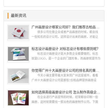
最新资讯
广州画册设计哪家公司好？我们推荐古柏品牌设计
很多公司在做企业或者产品画册的时候，都会找
一些知名的设计公司，这样设计出来的画册，才能让
人眼前一亮，才能够给公司带来好的效益，下面小编
就给大家说说广州画册设计找哪家公司。 广州画
标志设计画册设计 对标志设计有哪些原则呢？
册设计哪家公司好？本地人都会选择古柏品牌设
标志设计画册设计是大多数企业都要做的，标志
计 广州古柏品牌设计有限公司成立于2004年，是
就是LOGO，是一个企业的门面形象，而画册就是作为
由一群专业、独特的IT精英组成的团队。一直以来，
宣传，把企业的形象和活动更好的植入给大众，标志
古柏网页设计工作室紧贴网络时代的发展潮流，对中
设计画册设计两个都是不能缺少的。标志设计画册设
你觉得广州十大画册设计公司的排名真的重要吗？
国网络应用的现状和趋势有很深的...
计 简练、概括、完美!即要成功到几乎找不至更好
今天小编主要带着大家来到广州这座城市，看看
的替代方案的程度是我们的目标，其难度比之其它任
广州十大画册设计公司是那些?古柏品牌提供画册设
何艺术设计都要大得多。因此古柏品牌设计对标志设
计，宣传册设计,排版设计，画册印刷服务,拥有15年设
计画册设计遵循以下的原则： 1.详尽明了标志的使
计经验,服务过3000多家的广州集团/单位/产品/目录画
如何选择高级画册设计公司 怎么制作高级企业画册
用目的、适用范畴并深刻...
册设计/印刷公司。相信不少喜欢设计的小伙伴都会对
在企业进行产品宣传的时候，经常都会印制一些
今天的内容感兴趣吧! 一、广州的古柏设计 古
画册，这时就需要找一家出色的画册制作公司。下面
柏品牌设计系品牌策划与推广，企业vi形象设计、平面
古柏品牌设计就给大家说说如何选择高级画册设计公