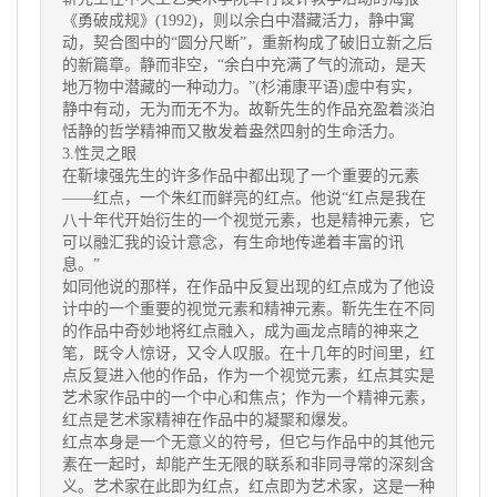
《勇破成规》(1992)，则以余白中潜藏活力，静中寓
动，契合图中的“圆分尺断”，重新构成了破旧立新之后
的新篇章。静而非空，“余白中充满了气的流动，是天
地万物中潜藏的一种动力。”(杉浦康平语)虚中有实，
静中有动，无为而无不为。故靳先生的作品充盈着淡泊
恬静的哲学精神而又散发着盎然四射的生命活力。
3.性灵之眼
在靳埭强先生的许多作品中都出现了一个重要的元素
——红点，一个朱红而鲜亮的红点。他说“红点是我在
八十年代开始衍生的一个视觉元素，也是精神元素，它
可以融汇我的设计意念，有生命地传递着丰富的讯
息。”
如同他说的那样，在作品中反复出现的红点成为了他设
计中的一个重要的视觉元素和精神元素。靳先生在不同
的作品中奇妙地将红点融入，成为画龙点睛的神来之
笔，既令人惊讶，又令人叹服。在十几年的时间里，红
点反复进入他的作品，作为一个视觉元素，红点其实是
艺术家作品中的一个中心和焦点；作为一个精神元素，
红点是艺术家精神在作品中的凝聚和爆发。
红点本身是一个无意义的符号，但它与作品中的其他元
素在一起时，却能产生无限的联系和非同寻常的深刻含
义。艺术家在此即为红点，红点即为艺术家，这是一种