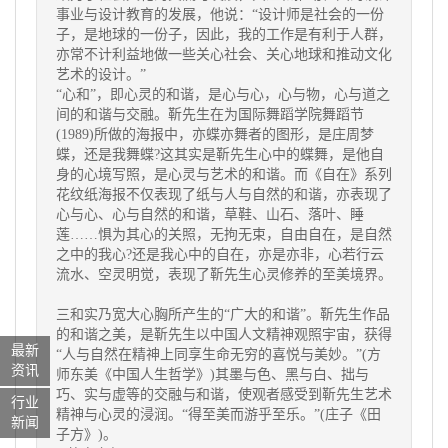
事业与设计教育的发展，他说：“设计师是社会的一份
子，是地球的一份子，因此，我的工作是有利于人群，
亦常不计利益地做一些关心社会、关心地球和推动文化
艺术的设计。”
“心和”，即心灵的和谐，是心与心，心与物，心与道之
间的和谐与交融。靳先生在为国际舞蹈学院舞蹈节
(1989)所做的海报中，亦蝶亦舞者的图形，是庄周梦
蝶，还是我舞蝶?这其实是靳先生心中的蝶舞，是他自
身的心境写照，是心灵与艺术的和谐。而《自在》系列
花纹纸海报不仅表现了纸与人与自然的和谐，亦表现了
心与心、心与自然的和谐，草鞋、山石、落叶、睡
莲……惧为其心的关照，无拘无束，自由自在，是自然
之中的我心?还是我心中的自在，亦是亦非，心若行云
流水、空灵明觉，表现了靳先生心灵修养的至美境界。
三和实乃宽大心胸所产生的“广大的和谐”。靳先生作品
的和谐之美，是靳先生以中国人文精神观照宇宙，获得
最新
“人与自然在精神上同享生命无穷的喜悦与美妙。”(方
资讯
师东美《中国人生哲学》)其墨与色、黑与白、拙与
巧、实与虚等的交融与和谐，使观者感受到靳先生艺术
行业
精神与心灵的浸润。“得至美而游乎至乐。”(庄子《田
新闻
子方》)。