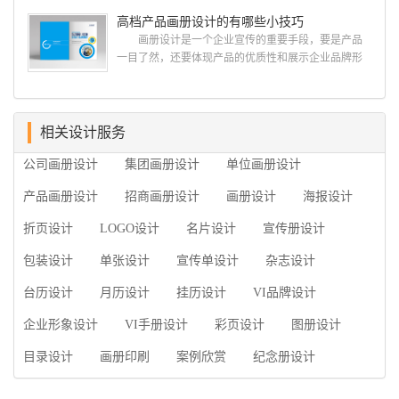
设计、产品包装设计、高档画册设计、网站建设与推
司，怎么制作高级企业画册?高级画册设计公司 如
高档产品画册设计的有哪些小技巧
广的专业...
何选择高级画册设计公司 首先是员工的能力是否
画册设计是一个企业宣传的重要手段，要是产品
过硬。这包括调研人员观察捕捉信息、与企业顺利沟
一目了然，还要体现产品的优质性和展示企业品牌形
通进而获取重要信息的能力;摄影人员拍摄出真实有效
象。高档产品画册设计有哪些小技巧，我们一起来看
且让人震惊的照片的能力;设计人员高水平的审美、熟
看古柏品牌设计怎么说!高档产品画册设计 1、高档
练掌握制作软件，深谙画册设...
产品画册设计要注重企业文化，引起客户关注 现
在企业都在使用产品画册来进行市场宣传，高档产品
相关设计服务
画册设计就应该更多的重视对于商家信息的体现，一
公司画册设计
集团画册设计
单位画册设计
个成功的高档产品画册设计，能够将一个公司的企业
精神、核心理念和企业文化展现...
产品画册设计
招商画册设计
画册设计
海报设计
折页设计
LOGO设计
名片设计
宣传册设计
包装设计
单张设计
宣传单设计
杂志设计
台历设计
月历设计
挂历设计
VI品牌设计
企业形象设计
VI手册设计
彩页设计
图册设计
目录设计
画册印刷
案例欣赏
纪念册设计