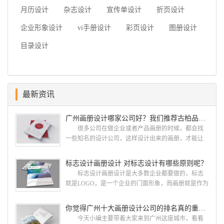
月历设计
杂志设计
宣传单设计
折页设计
企业形象设计
vi手册设计
彩页设计
图册设计
目录设计
最新资讯
广州画册设计哪家公司好？我们推荐古柏品牌设计
很多公司在做企业或者产品画册的时候，都会找
一些知名的设计公司，这样设计出来的画册，才能让
人眼前一亮，才能够给公司带来好的效益，下面小编
就给大家说说广州画册设计找哪家公司。 广州画
标志设计画册设计 对标志设计有哪些原则呢？
册设计哪家公司好？本地人都会选择古柏品牌设
标志设计画册设计是大多数企业都要做的，标志
计 广州古柏品牌设计有限公司成立于2004年，是
就是LOGO，是一个企业的门面形象，而画册就是作为
由一群专业、独特的IT精英组成的团队。一直以来，
宣传，把企业的形象和活动更好的植入给大众，标志
古柏网页设计工作室紧贴网络时代的发展潮流，对中
设计画册设计两个都是不能缺少的。标志设计画册设
你觉得广州十大画册设计公司的排名真的重要吗？
国网络应用的现状和趋势有很深的...
计 简练、概括、完美!即要成功到几乎找不至更好
今天小编主要带着大家来到广州这座城市，看看
的替代方案的程度是我们的目标，其难度比之其它任