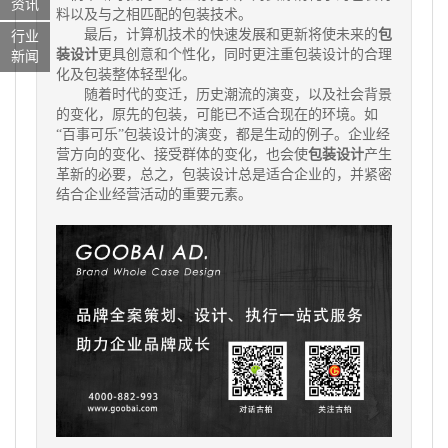
资讯
料以及与之相匹配的包装技术。
最后，计算机技术的快速发展和更新将使未来的
包
行业
装设计
更具创意和个性化，同时更注重包装设计的合理
新闻
化及包装整体轻型化。
随着时代的变迁，历史潮流的演变，以及社会背景
的变化，原先的包装，可能已不适合现在的环境。如
“百事可乐”包装设计的演变，都是生动的例子。企业经
营方向的变化、接受群体的变化，也会使
包装设计
产生
革新的必要，总之，包装设计总是适合企业的，并紧密
结合企业经营活动的重要元素。