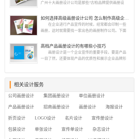
广州十大画册设计公司是那些?古柏品牌提供画册设
何艺术设计都要大得多。因此古柏品牌设计对标志设
计，宣传册设计,排版设计，画册印刷服务,拥有15年设
计画册设计遵循以下的原则： 1.详尽明了标志的使
计经验,服务过3000多家的广州集团/单位/产品/目录画
如何选择高级画册设计公司 怎么制作高级企业画册
用目的、适用范畴并深刻...
册设计/印刷公司。相信不少喜欢设计的小伙伴都会对
在企业进行产品宣传的时候，经常都会印制一些
今天的内容感兴趣吧! 一、广州的古柏设计 古
画册，这时就需要找一家出色的画册制作公司。下面
柏品牌设计系品牌策划与推广，企业vi形象设计、平面
古柏品牌设计就给大家说说如何选择高级画册设计公
设计、产品包装设计、高档画册设计、网站建设与推
司，怎么制作高级企业画册?高级画册设计公司 如
高档产品画册设计的有哪些小技巧
广的专业...
何选择高级画册设计公司 首先是员工的能力是否
画册设计是一个企业宣传的重要手段，要是产品
过硬。这包括调研人员观察捕捉信息、与企业顺利沟
一目了然，还要体现产品的优质性和展示企业品牌形
通进而获取重要信息的能力;摄影人员拍摄出真实有效
象。高档产品画册设计有哪些小技巧，我们一起来看
且让人震惊的照片的能力;设计人员高水平的审美、熟
看古柏品牌设计怎么说!高档产品画册设计 1、高档
练掌握制作软件，深谙画册设...
产品画册设计要注重企业文化，引起客户关注 现
在企业都在使用产品画册来进行市场宣传，高档产品
相关设计服务
画册设计就应该更多的重视对于商家信息的体现，一
公司画册设计
集团画册设计
单位画册设计
个成功的高档产品画册设计，能够将一个公司的企业
精神、核心理念和企业文化展现...
产品画册设计
招商画册设计
画册设计
海报设计
折页设计
LOGO设计
名片设计
宣传册设计
包装设计
单张设计
宣传单设计
杂志设计