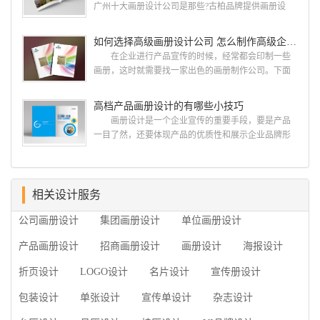
广州十大画册设计公司是那些?古柏品牌提供画册设
何艺术设计都要大得多。因此古柏品牌设计对标志设
计，宣传册设计,排版设计，画册印刷服务,拥有15年设
计画册设计遵循以下的原则： 1.详尽明了标志的使
计经验,服务过3000多家的广州集团/单位/产品/目录画
如何选择高级画册设计公司 怎么制作高级企业画册
用目的、适用范畴并深刻...
册设计/印刷公司。相信不少喜欢设计的小伙伴都会对
在企业进行产品宣传的时候，经常都会印制一些
今天的内容感兴趣吧! 一、广州的古柏设计 古
画册，这时就需要找一家出色的画册制作公司。下面
柏品牌设计系品牌策划与推广，企业vi形象设计、平面
古柏品牌设计就给大家说说如何选择高级画册设计公
设计、产品包装设计、高档画册设计、网站建设与推
司，怎么制作高级企业画册?高级画册设计公司 如
高档产品画册设计的有哪些小技巧
广的专业...
何选择高级画册设计公司 首先是员工的能力是否
画册设计是一个企业宣传的重要手段，要是产品
过硬。这包括调研人员观察捕捉信息、与企业顺利沟
一目了然，还要体现产品的优质性和展示企业品牌形
通进而获取重要信息的能力;摄影人员拍摄出真实有效
象。高档产品画册设计有哪些小技巧，我们一起来看
且让人震惊的照片的能力;设计人员高水平的审美、熟
看古柏品牌设计怎么说!高档产品画册设计 1、高档
练掌握制作软件，深谙画册设...
产品画册设计要注重企业文化，引起客户关注 现
在企业都在使用产品画册来进行市场宣传，高档产品
相关设计服务
画册设计就应该更多的重视对于商家信息的体现，一
公司画册设计
集团画册设计
单位画册设计
个成功的高档产品画册设计，能够将一个公司的企业
精神、核心理念和企业文化展现...
产品画册设计
招商画册设计
画册设计
海报设计
折页设计
LOGO设计
名片设计
宣传册设计
包装设计
单张设计
宣传单设计
杂志设计