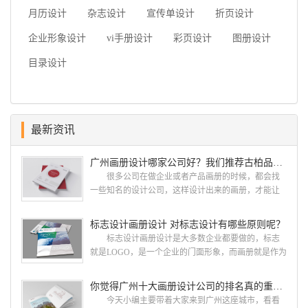
月历设计
杂志设计
宣传单设计
折页设计
企业形象设计
vi手册设计
彩页设计
图册设计
目录设计
最新资讯
广州画册设计哪家公司好？我们推荐古柏品牌设计
很多公司在做企业或者产品画册的时候，都会找
一些知名的设计公司，这样设计出来的画册，才能让
人眼前一亮，才能够给公司带来好的效益，下面小编
就给大家说说广州画册设计找哪家公司。 广州画
标志设计画册设计 对标志设计有哪些原则呢？
册设计哪家公司好？本地人都会选择古柏品牌设
标志设计画册设计是大多数企业都要做的，标志
计 广州古柏品牌设计有限公司成立于2004年，是
就是LOGO，是一个企业的门面形象，而画册就是作为
由一群专业、独特的IT精英组成的团队。一直以来，
宣传，把企业的形象和活动更好的植入给大众，标志
古柏网页设计工作室紧贴网络时代的发展潮流，对中
设计画册设计两个都是不能缺少的。标志设计画册设
你觉得广州十大画册设计公司的排名真的重要吗？
国网络应用的现状和趋势有很深的...
计 简练、概括、完美!即要成功到几乎找不至更好
今天小编主要带着大家来到广州这座城市，看看
的替代方案的程度是我们的目标，其难度比之其它任