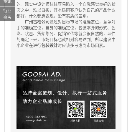
资讯
的。现实中设计师往往容易陷入一个自我感觉良好的状
态之中，难以自拔，其本质同客户认为自己的产品什么
行业
都好，什么都想表现，没有实质的差别。
新闻
广州古柏公司
通过对目标市场的准确定位，竞争对
手的准确定位，自身的准确定位，包装本身的形式、色
彩、状态、货架陈列、促销宣传等就会很自然的，理性
的确定下来，市场目标也就相对容易达到。所以建议中
小企业在进行
包装设计
时应该多考虑到市场因素。