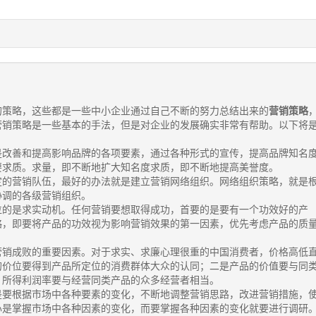
的策略，这些都是一些中小企业通过自己不断的努力总结出来的
营销策略
营销策略是一些基本的手法，但是对企业的发展确实非常有帮助。以下将
改善和提高影响品牌的各项要素，通过各种形式的宣传，提高品牌知名
要求质。求量，即不断地扩大知名度求质，即不断地提高美誉度。
的营销队伍，最好的办法就是建立营销网络组织。网络组织策略，就是
协调的各级营销组织。
的是求实动机。任何营销要想取得成功，首要的是要有一个功效好的产
略，即要将产品的功效视为影响营销效果的第一因素，优先考虑产品的质
销成败的重要因素。对于求实、求廉心理很重的中国消费者，价格高低
的价位要得到产品所定位的消费群体大众的认同；二是产品的价值要与同
，所得利润率要与经营同类产品的众多经营者相当。
要根据市场中各种要素的变化，不断地调整营销思路，改进营销措施，
心是掌握市场中各种因素的变化，而要掌握各种因素的变化就要进行调研