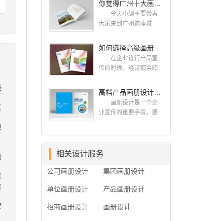
你觉得广州十大画册设计公司的排名真的重要吗？
计找哪家公司。 广
而画册就是作为宣传，
州画册设计哪家公司
今天小编主要带着
把企业的形象和活动更
好？本地人都会选择古
大家来到广州这座城
好的植入给大众，标志
柏品牌设计 广州古
市，看看广州十大画册
设计画册设计两个都是
柏品牌设计有限公司成
设计公司是那些?古柏品
如何选择高级画册设计公司 怎么制作高级企业画册
不能缺少的。标志设计
立于2004年，是由一群
牌提供画册设计，宣传
画册设计 简练、概
在企业进行产品宣
专业、独特的IT精英组
册设计,排版设计，画册
括、完美!即要成功到几
传的时候，经常都会印
成的团队。一直以来，
印刷服务,拥有15年设计
，
乎找不至更好的替代方
制一些画册，这时就需
古柏网页设计工作室紧
经验,服务过3000多家的
是
案的程度是我们的目
要找一家出色的画册制
高档产品画册设计的有哪些小技巧
贴网络时代的发展潮
广州集团/单位/产品/目录
标，其难度比之其它任
作公司。下面古柏品牌
流，对中国网络应用的
画册设计/印刷公司。相
画册设计是一个企
度
何艺术设计都要大得
设计就给大家说说如何
现状和趋势有很深的...
信不少喜欢设计的小伙
业宣传的重要手段，要
多。因此古柏品牌设计
选择高级画册设计公
伴都会对今天的内容感
是产品一目了然，还要
根
对标志设计画册设计遵
司，怎么制作高级企业
兴趣吧! 一、广州的
体现产品的优质性和展
循以下的原则： 1.详
画册?高级画册设计公
古柏设计 古柏品牌
示企业品牌形象。高档
尽明了标志的使用目
司 如何选择高级画
设计系品牌策划与推
产品画册设计有哪些小
相关设计服务
量
的、适用范畴并深刻...
册设计公司 首先是
广，企业vi形象设计、平
技巧，我们一起来看看
员工的能力是否过硬。
公司画册设计
集团画册设计
面设计、产品包装设
古柏品牌设计怎么说!高
直
这包括调研人员观察捕
计、高档画册设计、网
档产品画册设计 1、
类
捉信息、与企业顺利沟
单位画册设计
产品画册设计
站建设与推广的专业...
高档产品画册设计要注
通进而获取重要信息的
重企业文化，引起客户
使
能力;摄影人员拍摄出真
招商画册设计
画册设计
关注 现在企业都在
。
实有效且让人震惊的照