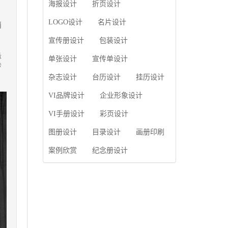
使用产品画册来进行市
海报设计
折页设计
片的能力;设计人员高水
场宣传，高档产品画册
平的审美、熟练掌握制
设计就应该更多的重视
LOGO设计
名片设计
消
作软件，深谙画册设...
对于商家信息的体现，
宣传册设计
包装设计
一个成功的高档产品画
册设计，能够将一个公
悬
单张设计
宣传单设计
司的企业精神、核心理
传
念和企业文化展现...
杂志设计
台历设计
挂历设计
VI品牌设计
企业形象设计
VI手册设计
彩页设计
图册设计
目录设计
画册印刷
案例欣赏
纪念册设计