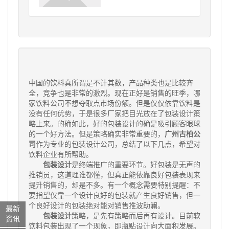
中国的饮料真所谓是不计其数，产品种类也是比较齐
全，竞争也是非常的激烈。现在正好是销售的旺季，哪
家饮料公司不想夺取点市场份额。但是仅仅依靠饮料是
没有任何优势，于是很多厂家把目光放在了包装设计策
略上来。的确如此，好的包装设计的确是吸引顾客眼球
的一个好方法。但是策略确实非常重要的，
广州古柏公
司
作为专业的包装设计公司，总结了以下几点，希望对
饮料企业有所帮助。
包装设计
是终端推广的重要环节。好包装是无声的
推销员，这道理谁都懂，但真正能依靠良好包装表现来
提升销售的，却是不多。有一个概念需要特别提醒：不
要指望仅靠一个设计良好的包装就产生良好销售，但一
个良好设计的包装绝对能对销售推波助澜。
最新
包装设计
策略，是先有策略而后再有设计。目前软
资讯
饮料包装出现了一个现象，即瓶贴设计向大面积发展。