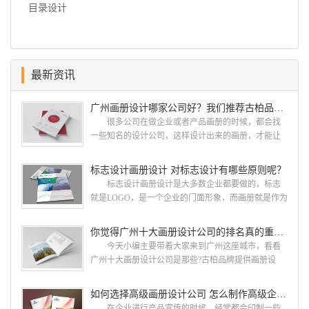
目录设计
最新资讯
广州画册设计哪家公司好？我们推荐古柏品牌设计
很多公司在做企业或者产品画册的时候，都会找
一些知名的设计公司，这样设计出来的画册，才能让
人眼前一亮，才能够给公司带来好的效益，下面小编
就给大家说说广州画册设计找哪家公司。 广州画
标志设计画册设计 对标志设计有哪些原则呢？
册设计哪家公司好？本地人都会选择古柏品牌设
标志设计画册设计是大多数企业都要做的，标志
计 广州古柏品牌设计有限公司成立于2004年，是
就是LOGO，是一个企业的门面形象，而画册就是作为
由一群专业、独特的IT精英组成的团队。一直以来，
宣传，把企业的形象和活动更好的植入给大众，标志
古柏网页设计工作室紧贴网络时代的发展潮流，对中
设计画册设计两个都是不能缺少的。标志设计画册设
你觉得广州十大画册设计公司的排名真的重要吗？
国网络应用的现状和趋势有很深的...
计 简练、概括、完美!即要成功到几乎找不至更好
今天小编主要带着大家来到广州这座城市，看看
的替代方案的程度是我们的目标，其难度比之其它任
广州十大画册设计公司是那些?古柏品牌提供画册设
何艺术设计都要大得多。因此古柏品牌设计对标志设
计，宣传册设计,排版设计，画册印刷服务,拥有15年设
计画册设计遵循以下的原则： 1.详尽明了标志的使
计经验,服务过3000多家的广州集团/单位/产品/目录画
如何选择高级画册设计公司 怎么制作高级企业画册
用目的、适用范畴并深刻...
册设计/印刷公司。相信不少喜欢设计的小伙伴都会对
在企业进行产品宣传的时候，经常都会印制一些