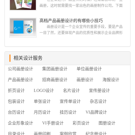
今天的内容感兴趣吧! 一、广州的古柏设计 古
画册，这时就需要找一家出色的画册制作公司。下面
柏品牌设计系品牌策划与推广，企业vi形象设计、平面
古柏品牌设计就给大家说说如何选择高级画册设计公
设计、产品包装设计、高档画册设计、网站建设与推
司，怎么制作高级企业画册?高级画册设计公司 如
高档产品画册设计的有哪些小技巧
广的专业...
何选择高级画册设计公司 首先是员工的能力是否
画册设计是一个企业宣传的重要手段，要是产品
过硬。这包括调研人员观察捕捉信息、与企业顺利沟
一目了然，还要体现产品的优质性和展示企业品牌形
通进而获取重要信息的能力;摄影人员拍摄出真实有效
象。高档产品画册设计有哪些小技巧，我们一起来看
且让人震惊的照片的能力;设计人员高水平的审美、熟
看古柏品牌设计怎么说!高档产品画册设计 1、高档
练掌握制作软件，深谙画册设...
产品画册设计要注重企业文化，引起客户关注 现
在企业都在使用产品画册来进行市场宣传，高档产品
相关设计服务
画册设计就应该更多的重视对于商家信息的体现，一
公司画册设计
集团画册设计
单位画册设计
个成功的高档产品画册设计，能够将一个公司的企业
精神、核心理念和企业文化展现...
产品画册设计
招商画册设计
画册设计
海报设计
折页设计
LOGO设计
名片设计
宣传册设计
包装设计
单张设计
宣传单设计
杂志设计
台历设计
月历设计
挂历设计
VI品牌设计
企业形象设计
VI手册设计
彩页设计
图册设计
目录设计
画册印刷
案例欣赏
纪念册设计