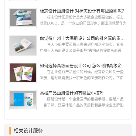
人眼前一亮，才能够给公司带来好的效益，下面小编
就给大家说说广州画册设计找哪家公司。 广州画
标志设计画册设计 对标志设计有哪些原则呢？
册设计哪家公司好？本地人都会选择古柏品牌设
标志设计画册设计是大多数企业都要做的，标志
计 广州古柏品牌设计有限公司成立于2004年，是
就是LOGO，是一个企业的门面形象，而画册就是作为
由一群专业、独特的IT精英组成的团队。一直以来，
宣传，把企业的形象和活动更好的植入给大众，标志
古柏网页设计工作室紧贴网络时代的发展潮流，对中
设计画册设计两个都是不能缺少的。标志设计画册设
你觉得广州十大画册设计公司的排名真的重要吗？
国网络应用的现状和趋势有很深的...
计 简练、概括、完美!即要成功到几乎找不至更好
今天小编主要带着大家来到广州这座城市，看看
的替代方案的程度是我们的目标，其难度比之其它任
广州十大画册设计公司是那些?古柏品牌提供画册设
何艺术设计都要大得多。因此古柏品牌设计对标志设
计，宣传册设计,排版设计，画册印刷服务,拥有15年设
计画册设计遵循以下的原则： 1.详尽明了标志的使
计经验,服务过3000多家的广州集团/单位/产品/目录画
如何选择高级画册设计公司 怎么制作高级企业画册
用目的、适用范畴并深刻...
册设计/印刷公司。相信不少喜欢设计的小伙伴都会对
在企业进行产品宣传的时候，经常都会印制一些
今天的内容感兴趣吧! 一、广州的古柏设计 古
画册，这时就需要找一家出色的画册制作公司。下面
柏品牌设计系品牌策划与推广，企业vi形象设计、平面
古柏品牌设计就给大家说说如何选择高级画册设计公
设计、产品包装设计、高档画册设计、网站建设与推
司，怎么制作高级企业画册?高级画册设计公司 如
高档产品画册设计的有哪些小技巧
广的专业...
何选择高级画册设计公司 首先是员工的能力是否
画册设计是一个企业宣传的重要手段，要是产品
过硬。这包括调研人员观察捕捉信息、与企业顺利沟
一目了然，还要体现产品的优质性和展示企业品牌形
通进而获取重要信息的能力;摄影人员拍摄出真实有效
象。高档产品画册设计有哪些小技巧，我们一起来看
且让人震惊的照片的能力;设计人员高水平的审美、熟
看古柏品牌设计怎么说!高档产品画册设计 1、高档
练掌握制作软件，深谙画册设...
产品画册设计要注重企业文化，引起客户关注 现
在企业都在使用产品画册来进行市场宣传，高档产品
相关设计服务
画册设计就应该更多的重视对于商家信息的体现，一