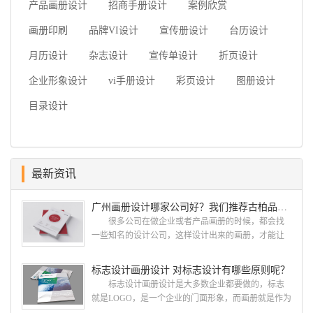
产品画册设计
招商手册设计
案例欣赏
画册印刷
品牌VI设计
宣传册设计
台历设计
月历设计
杂志设计
宣传单设计
折页设计
企业形象设计
vi手册设计
彩页设计
图册设计
目录设计
最新资讯
广州画册设计哪家公司好？我们推荐古柏品牌设计
很多公司在做企业或者产品画册的时候，都会找
一些知名的设计公司，这样设计出来的画册，才能让
人眼前一亮，才能够给公司带来好的效益，下面小编
就给大家说说广州画册设计找哪家公司。 广州画
标志设计画册设计 对标志设计有哪些原则呢？
册设计哪家公司好？本地人都会选择古柏品牌设
标志设计画册设计是大多数企业都要做的，标志
计 广州古柏品牌设计有限公司成立于2004年，是
就是LOGO，是一个企业的门面形象，而画册就是作为
由一群专业、独特的IT精英组成的团队。一直以来，
宣传，把企业的形象和活动更好的植入给大众，标志