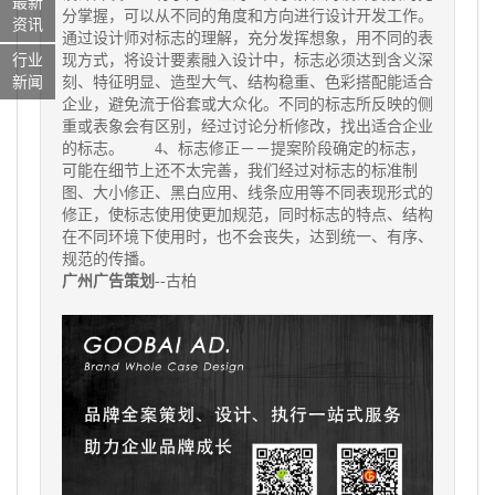
最新
分掌握，可以从不同的角度和方向进行设计开发工作。
资讯
通过设计师对标志的理解，充分发挥想象，用不同的表
现方式，将设计要素融入设计中，标志必须达到含义深
行业
刻、特征明显、造型大气、结构稳重、色彩搭配能适合
新闻
企业，避免流于俗套或大众化。不同的标志所反映的侧
重或表象会有区别，经过讨论分析修改，找出适合企业
的标志。 4、标志修正－－提案阶段确定的标志，
可能在细节上还不太完善，我们经过对标志的标准制
图、大小修正、黑白应用、线条应用等不同表现形式的
修正，使标志使用使更加规范，同时标志的特点、结构
在不同环境下使用时，也不会丧失，达到统一、有序、
规范的传播。
广州广告策划
--古柏