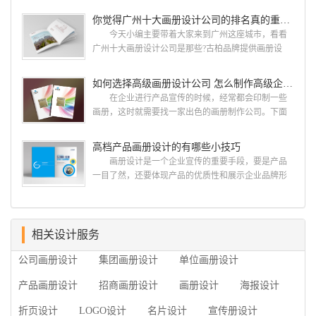
古柏网页设计工作室紧贴网络时代的发展潮流，对中
设计画册设计两个都是不能缺少的。标志设计画册设
你觉得广州十大画册设计公司的排名真的重要吗？
国网络应用的现状和趋势有很深的...
计 简练、概括、完美!即要成功到几乎找不至更好
今天小编主要带着大家来到广州这座城市，看看
的替代方案的程度是我们的目标，其难度比之其它任
广州十大画册设计公司是那些?古柏品牌提供画册设
何艺术设计都要大得多。因此古柏品牌设计对标志设
计，宣传册设计,排版设计，画册印刷服务,拥有15年设
计画册设计遵循以下的原则： 1.详尽明了标志的使
计经验,服务过3000多家的广州集团/单位/产品/目录画
如何选择高级画册设计公司 怎么制作高级企业画册
用目的、适用范畴并深刻...
册设计/印刷公司。相信不少喜欢设计的小伙伴都会对
在企业进行产品宣传的时候，经常都会印制一些
今天的内容感兴趣吧! 一、广州的古柏设计 古
画册，这时就需要找一家出色的画册制作公司。下面
柏品牌设计系品牌策划与推广，企业vi形象设计、平面
古柏品牌设计就给大家说说如何选择高级画册设计公
设计、产品包装设计、高档画册设计、网站建设与推
司，怎么制作高级企业画册?高级画册设计公司 如
高档产品画册设计的有哪些小技巧
广的专业...
何选择高级画册设计公司 首先是员工的能力是否
画册设计是一个企业宣传的重要手段，要是产品
过硬。这包括调研人员观察捕捉信息、与企业顺利沟
一目了然，还要体现产品的优质性和展示企业品牌形
通进而获取重要信息的能力;摄影人员拍摄出真实有效
象。高档产品画册设计有哪些小技巧，我们一起来看
且让人震惊的照片的能力;设计人员高水平的审美、熟
看古柏品牌设计怎么说!高档产品画册设计 1、高档
练掌握制作软件，深谙画册设...
产品画册设计要注重企业文化，引起客户关注 现
在企业都在使用产品画册来进行市场宣传，高档产品
相关设计服务
画册设计就应该更多的重视对于商家信息的体现，一
公司画册设计
集团画册设计
单位画册设计
个成功的高档产品画册设计，能够将一个公司的企业
精神、核心理念和企业文化展现...
产品画册设计
招商画册设计
画册设计
海报设计
折页设计
LOGO设计
名片设计
宣传册设计