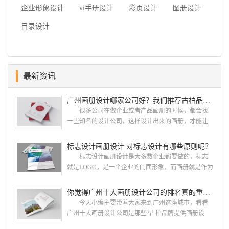
企业形象设计
vi手册设计
彩页设计
图册设计
目录设计
最新资讯
广州画册设计哪家公司好？我们推荐古柏品牌设计
很多公司在做企业或者产品画册的时候，都会找
一些知名的设计公司，这样设计出来的画册，才能让
人眼前一亮，才能够给公司带来好的效益，下面小编
就给大家说说广州画册设计找哪家公司。 广州画
标志设计画册设计 对标志设计有哪些原则呢？
册设计哪家公司好？本地人都会选择古柏品牌设
标志设计画册设计是大多数企业都要做的，标志
计 广州古柏品牌设计有限公司成立于2004年，是
就是LOGO，是一个企业的门面形象，而画册就是作为
由一群专业、独特的IT精英组成的团队。一直以来，
宣传，把企业的形象和活动更好的植入给大众，标志
古柏网页设计工作室紧贴网络时代的发展潮流，对中
设计画册设计两个都是不能缺少的。标志设计画册设
你觉得广州十大画册设计公司的排名真的重要吗？
国网络应用的现状和趋势有很深的...
计 简练、概括、完美!即要成功到几乎找不至更好
今天小编主要带着大家来到广州这座城市，看看
的替代方案的程度是我们的目标，其难度比之其它任
广州十大画册设计公司是那些?古柏品牌提供画册设
何艺术设计都要大得多。因此古柏品牌设计对标志设
计，宣传册设计,排版设计，画册印刷服务,拥有15年设
计画册设计遵循以下的原则： 1.详尽明了标志的使