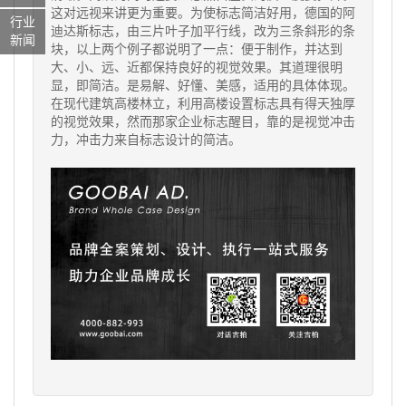
这对远视来讲更为重要。为使标志简洁好用，德国的阿
行业
迪达斯标志，由三片叶子加平行线，改为三条斜形的条
新闻
块，以上两个例子都说明了一点：便于制作，并达到
大、小、远、近都保持良好的视觉效果。其道理很明
显，即简洁。是易解、好懂、美感，适用的具体体现。
在现代建筑高楼林立，利用高楼设置标志具有得天独厚
的视觉效果，然而那家
企业标志
醒目，靠的是视觉冲击
力，冲击力来自
标志设计
的简洁。