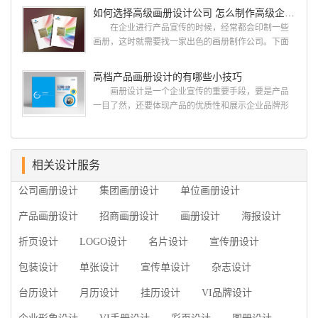
计经验,服务过3000多家的广州集团/单位/产品/目录画
如何选择高级画册设计公司 怎么制作高级企业画册
用目的、适用范畴并深刻...
册设计/印刷公司。相信不少喜欢设计的小伙伴都会对
在企业进行产品宣传的时候，经常都会印制一些
今天的内容感兴趣吧! 一、广州的古柏设计 古
画册，这时就需要找一家出色的画册制作公司。下面
柏品牌设计系品牌策划与推广，企业vi形象设计、平面
古柏品牌设计就给大家说说如何选择高级画册设计公
设计、产品包装设计、高档画册设计、网站建设与推
司，怎么制作高级企业画册?高级画册设计公司 如
高档产品画册设计的有哪些小技巧
广的专业...
何选择高级画册设计公司 首先是员工的能力是否
画册设计是一个企业宣传的重要手段，要是产品
过硬。这包括调研人员观察捕捉信息、与企业顺利沟
一目了然，还要体现产品的优质性和展示企业品牌形
通进而获取重要信息的能力;摄影人员拍摄出真实有效
象。高档产品画册设计有哪些小技巧，我们一起来看
且让人震惊的照片的能力;设计人员高水平的审美、熟
看古柏品牌设计怎么说!高档产品画册设计 1、高档
练掌握制作软件，深谙画册设...
产品画册设计要注重企业文化，引起客户关注 现
在企业都在使用产品画册来进行市场宣传，高档产品
相关设计服务
画册设计就应该更多的重视对于商家信息的体现，一
公司画册设计
集团画册设计
单位画册设计
个成功的高档产品画册设计，能够将一个公司的企业
精神、核心理念和企业文化展现...
产品画册设计
招商画册设计
画册设计
海报设计
折页设计
LOGO设计
名片设计
宣传册设计
包装设计
单张设计
宣传单设计
杂志设计
台历设计
月历设计
挂历设计
VI品牌设计