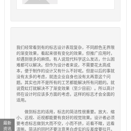
我们经常看到有的
标志设计
表现复杂，不同颜色无界限
的渐变效果，看起来很有变化的效果，但推广应用时，
却遇到很多的麻烦。有人说现代科学这么发达，什么困
难都可以解决。但作为设计者来说，不需要花太高成
本，便于制作的设计又有什么不好呢。但是以后的事就
没有太多的考虑，就连企业自身也没有太再意这个问
题。其实也并不是所有的工艺都能解决所有问题的。就
说霓虹灯就解决不了渐变效果（至少目前）。所以高计
师在设计时应该多方面的考虑，这样的标志才会全面的
适用。
做到标志的适用，标志的简洁性很重要。放大、缩
小、远视、近视都能要有良好的视觉效果。设计者必须
最新
要考虑标志做到大而不空，小而不挤，近看不瞎，远看
资讯
清晰。简洁的同时还要注意黑白虚实的反差度要拉开。