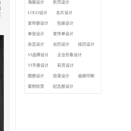
使用产品画册来进行市
海报设计
折页设计
的
片的能力;设计人员高水
场宣传，高档产品画册
国
平的审美、熟练掌握制
设计就应该更多的重视
LOGO设计
名片设计
就
作软件，深谙画册设...
对于商家信息的体现，
宣传册设计
包装设计
一个成功的高档产品画
册设计，能够将一个公
单张设计
宣传单设计
司的企业精神、核心理
念和企业文化展现...
杂志设计
台历设计
挂历设计
VI品牌设计
企业形象设计
VI手册设计
彩页设计
图册设计
目录设计
画册印刷
案例欣赏
纪念册设计