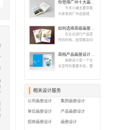
你觉得广州十大画册设计公司的排名真的重要吗？
计找哪家公司。 广
而画册就是作为宣传，
州画册设计哪家公司
今天小编主要带着
把企业的形象和活动更
好？本地人都会选择古
大家来到广州这座城
好的植入给大众，标志
柏品牌设计 广州古
市，看看广州十大画册
设计画册设计两个都是
柏品牌设计有限公司成
设计公司是那些?古柏品
如何选择高级画册设计公司 怎么制作高级企业画册
不能缺少的。标志设计
立于2004年，是由一群
牌提供画册设计，宣传
画册设计 简练、概
在企业进行产品宣
专业、独特的IT精英组
册设计,排版设计，画册
括、完美!即要成功到几
传的时候，经常都会印
成的团队。一直以来，
印刷服务,拥有15年设计
对
乎找不至更好的替代方
制一些画册，这时就需
古柏网页设计工作室紧
经验,服务过3000多家的
案的程度是我们的目
要找一家出色的画册制
高档产品画册设计的有哪些小技巧
贴网络时代的发展潮
广州集团/单位/产品/目录
个
标，其难度比之其它任
作公司。下面古柏品牌
流，对中国网络应用的
画册设计/印刷公司。相
画册设计是一个企
何艺术设计都要大得
设计就给大家说说如何
现状和趋势有很深的...
信不少喜欢设计的小伙
业宣传的重要手段，要
客
多。因此古柏品牌设计
选择高级画册设计公
伴都会对今天的内容感
是产品一目了然，还要
对标志设计画册设计遵
司，怎么制作高级企业
兴趣吧! 一、广州的
体现产品的优质性和展
为
循以下的原则： 1.详
画册?高级画册设计公
古柏设计 古柏品牌
示企业品牌形象。高档
设
尽明了标志的使用目
司 如何选择高级画
设计系品牌策划与推
产品画册设计有哪些小
相关设计服务
丰
的、适用范畴并深刻...
册设计公司 首先是
广，企业vi形象设计、平
技巧，我们一起来看看
员工的能力是否过硬。
公司画册设计
集团画册设计
面设计、产品包装设
古柏品牌设计怎么说!高
求
这包括调研人员观察捕
计、高档画册设计、网
档产品画册设计 1、
者
捉信息、与企业顺利沟
单位画册设计
产品画册设计
站建设与推广的专业...
高档产品画册设计要注
设
通进而获取重要信息的
重企业文化，引起客户
能力;摄影人员拍摄出真
招商画册设计
画册设计
关注 现在企业都在
实有效且让人震惊的照