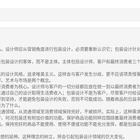
品，设计师应从营销角度进行包装设计，必须要重新认识它；包装设计针
是包装设计的客体，而不是主体。主体包括设计师、客户和最终消费者三
己的设计风格，追求唯美主义。这样会与客户发生分歧，更不应该项责怪
解，艺术与市场是两个概念。
终消费者为核心。设计师与客户的一切分歧都应放在统一到以最终消费者
以通过自己的设计取得生活费收入；包装设计不是为客户，尽管客户付给
得到坚持，才能避免包装设计的失败，否则不可能成功。随着商品的日益
是为了什么。
流通领域，从流通领域至消费领域保持完好，不被损坏。实际上，这种需
好，何况包装还有附加价值的功能。保护商品功能同样应围绕着最终消费
值。保持完好的商品不能使用、使用不便或功能不能充分发挥，都是包装
思想的延伸。这种理念的树立，将会引起包装设计领域的巨大变化。