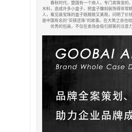
春秋时代，楚国有一个商人，专门卖珠宝的，
木料，造成许多小盒子，把盒子雕刻装饰得非常
人，看见装宝珠的盒子既精致又美观，问明了价
是中国有名的“买椟还珠”的故事。在大笑之余也
优秀的包装，不仅在卖场会吸引顾客的注意力