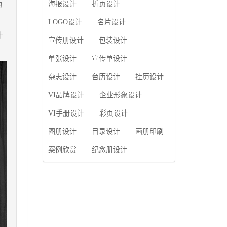
使用产品画册来进行市
海报设计
折页设计
的
片的能力;设计人员高水
场宣传，高档产品画册
平的审美、熟练掌握制
设计就应该更多的重视
LOGO设计
名片设计
作软件，深谙画册设...
对于商家信息的体现，
计
宣传册设计
包装设计
一个成功的高档产品画
册设计，能够将一个公
单张设计
宣传单设计
司的企业精神、核心理
念和企业文化展现...
杂志设计
台历设计
挂历设计
VI品牌设计
企业形象设计
VI手册设计
彩页设计
图册设计
目录设计
画册印刷
案例欣赏
纪念册设计