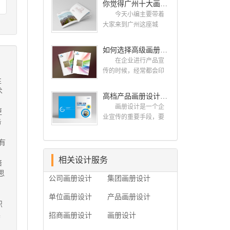
你觉得广州十大画册设计公司的排名真的重要吗？
计找哪家公司。 广
而画册就是作为宣传，
州画册设计哪家公司
今天小编主要带着
把企业的形象和活动更
好？本地人都会选择古
大家来到广州这座城
好的植入给大众，标志
柏品牌设计 广州古
市，看看广州十大画册
设计画册设计两个都是
柏品牌设计有限公司成
设计公司是那些?古柏品
如何选择高级画册设计公司 怎么制作高级企业画册
不能缺少的。标志设计
立于2004年，是由一群
牌提供画册设计，宣传
画册设计 简练、概
在企业进行产品宣
专业、独特的IT精英组
册设计,排版设计，画册
括、完美!即要成功到几
传的时候，经常都会印
成的团队。一直以来，
印刷服务,拥有15年设计
性
乎找不至更好的替代方
制一些画册，这时就需
古柏网页设计工作室紧
经验,服务过3000多家的
术
案的程度是我们的目
要找一家出色的画册制
高档产品画册设计的有哪些小技巧
贴网络时代的发展潮
广州集团/单位/产品/目录
标，其难度比之其它任
作公司。下面古柏品牌
流，对中国网络应用的
画册设计/印刷公司。相
画册设计是一个企
更
何艺术设计都要大得
设计就给大家说说如何
现状和趋势有很深的...
信不少喜欢设计的小伙
业宣传的重要手段，要
务
多。因此古柏品牌设计
选择高级画册设计公
伴都会对今天的内容感
是产品一目了然，还要
对标志设计画册设计遵
司，怎么制作高级企业
兴趣吧! 一、广州的
体现产品的优质性和展
有
循以下的原则： 1.详
画册?高级画册设计公
古柏设计 古柏品牌
示企业品牌形象。高档
尽明了标志的使用目
司 如何选择高级画
设计系品牌策划与推
产品画册设计有哪些小
相关设计服务
培
的、适用范畴并深刻...
册设计公司 首先是
广，企业vi形象设计、平
技巧，我们一起来看看
思
员工的能力是否过硬。
公司画册设计
集团画册设计
面设计、产品包装设
古柏品牌设计怎么说!高
这包括调研人员观察捕
计、高档画册设计、网
档产品画册设计 1、
捉信息、与企业顺利沟
单位画册设计
产品画册设计
站建设与推广的专业...
高档产品画册设计要注
识
通进而获取重要信息的
重企业文化，引起客户
具
能力;摄影人员拍摄出真
招商画册设计
画册设计
关注 现在企业都在
实有效且让人震惊的照