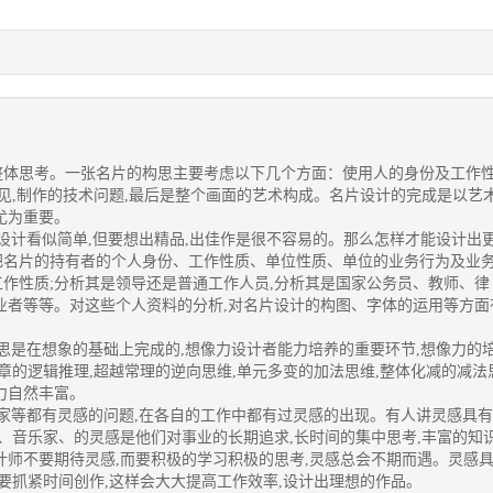
整体思考。一张名片的构思主要考虑以下几个方面：使用人的身份及工作
见,制作的技术问题,最后是整个画面的艺术构成。
名片设计
的完成是以艺
尤为重要。
设计看似简单,但要想出精品,出佳作是很不容易的。那么怎样才能设计出
把名片的持有者的个人身份、工作性质、单位性质、单位的业务行为及业
作性质;分析其是领导还是普通工作人员,分析其是国家公务员、教师、律
业者等等。对这些个人资料的分析,对名片设计的构图、字体的运用等方面
思是在想象的基础上完成的,想像力设计者能力培养的重要环节,想像力的
章的逻辑推理,超越常理的逆向思维,单元多变的加法思维,整体化减的减法
力自然丰富。
家等都有灵感的问题,在各自的工作中都有过灵感的出现。有人讲灵感具有
家、音乐家、的灵感是他们对事业的长期追求,长时间的集中思考,丰富的知
计师不要期待灵感,而要积极的学习积极的思考,灵感总会不期而遇。灵感
要抓紧时间创作,这样会大大提高工作效率,设计出理想的作品。