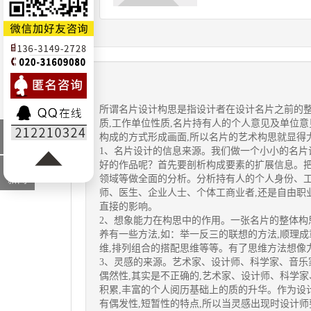
所谓
名片设计
构思是指设计者在设计名片之前的
质,工作单位性质,名片持有人的个人意见及单位意
最新
构成的方式形成画面,所以名片的艺术构思就显得
资讯
1、名片设计的信息来源。我们做一个小小的名片
好的作品呢？首先要剖析构成要素的扩展信息。
行业
领域等做全面的分析。分析持有人的个人身份、工
新闻
师、医生、企业人士、个体工商业者,还是自由职
直接的影响。
2、想象能力在构思中的作用。一张名片的整体构
养有一些方法,如：举一反三的联想的方法,顺理成
维,排列组合的搭配思维等等。有了思维方法想像
3、灵感的来源。艺术家、设计师、科学家、音乐
偶然性,其实是不正确的,艺术家、设计师、科学
积累,丰富的个人阅历基础上的质的升华。作为设
有偶发性,短暂性的特点,所以当灵感出现时设计师