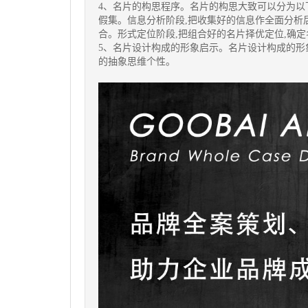
4、名片的构思程序。名片的构思大致可以分为以
假集。信息分析阶段,把收集好的信息作全面分析
合。形式定位阶段,把组合好的名片择优定位,确
5、名片设计构成的形象启示。名片设计构成的形象
的抽象思维个性。