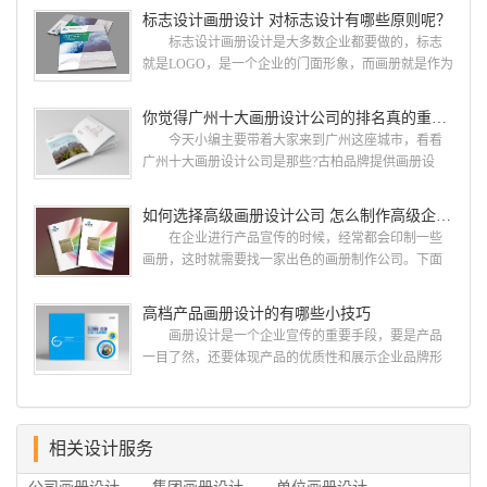
就给大家说说广州画册设计找哪家公司。 广州画
标志设计画册设计 对标志设计有哪些原则呢？
册设计哪家公司好？本地人都会选择古柏品牌设
标志设计画册设计是大多数企业都要做的，标志
计 广州古柏品牌设计有限公司成立于2004年，是
就是LOGO，是一个企业的门面形象，而画册就是作为
由一群专业、独特的IT精英组成的团队。一直以来，
宣传，把企业的形象和活动更好的植入给大众，标志
古柏网页设计工作室紧贴网络时代的发展潮流，对中
设计画册设计两个都是不能缺少的。标志设计画册设
你觉得广州十大画册设计公司的排名真的重要吗？
国网络应用的现状和趋势有很深的...
计 简练、概括、完美!即要成功到几乎找不至更好
今天小编主要带着大家来到广州这座城市，看看
的替代方案的程度是我们的目标，其难度比之其它任
广州十大画册设计公司是那些?古柏品牌提供画册设
何艺术设计都要大得多。因此古柏品牌设计对标志设
计，宣传册设计,排版设计，画册印刷服务,拥有15年设
计画册设计遵循以下的原则： 1.详尽明了标志的使
计经验,服务过3000多家的广州集团/单位/产品/目录画
如何选择高级画册设计公司 怎么制作高级企业画册
用目的、适用范畴并深刻...
册设计/印刷公司。相信不少喜欢设计的小伙伴都会对
在企业进行产品宣传的时候，经常都会印制一些
今天的内容感兴趣吧! 一、广州的古柏设计 古
画册，这时就需要找一家出色的画册制作公司。下面
柏品牌设计系品牌策划与推广，企业vi形象设计、平面
古柏品牌设计就给大家说说如何选择高级画册设计公
设计、产品包装设计、高档画册设计、网站建设与推
司，怎么制作高级企业画册?高级画册设计公司 如
高档产品画册设计的有哪些小技巧
广的专业...
何选择高级画册设计公司 首先是员工的能力是否
画册设计是一个企业宣传的重要手段，要是产品
过硬。这包括调研人员观察捕捉信息、与企业顺利沟
一目了然，还要体现产品的优质性和展示企业品牌形
通进而获取重要信息的能力;摄影人员拍摄出真实有效
象。高档产品画册设计有哪些小技巧，我们一起来看
且让人震惊的照片的能力;设计人员高水平的审美、熟
看古柏品牌设计怎么说!高档产品画册设计 1、高档
练掌握制作软件，深谙画册设...
产品画册设计要注重企业文化，引起客户关注 现
在企业都在使用产品画册来进行市场宣传，高档产品
相关设计服务
画册设计就应该更多的重视对于商家信息的体现，一