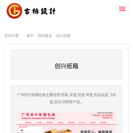
Toggl
naviga
您的位置：
首页
网站建设
创兴纸箱
创兴纸箱
广州创兴纸箱包装主要经营:纸箱,,彩盒,纸盒,啤盒,化妆品盒,飞机
盒,丝印,印刷等产品。